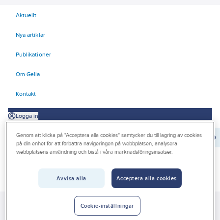
Aktuellt
Nya artiklar
Publikationer
Om Gelia
Kontakt
Logga in
Genom att klicka på "Acceptera alla cookies" samtycker du till lagring av cookies
Orderrader:
0
på din enhet för att förbättra navigeringen på webbplatsen, analysera
webbplatsens användning och bistå i våra marknadsföringsinsatser.
Produkter
Avvisa alla
Acceptera alla cookies
Beställ direkt
Kampanjer
Cookie-inställningar
Gelia
Produkter
Gelia El
Tele-, data-, TV, säkerhet
Tele
Outlet