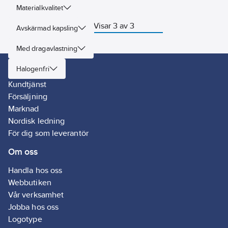
uppbyggt med
Materialkvalitet
sockel för
slitskontaktering,
Visar 3 av 3
Avskärmad kapsling
ett slitsverktyg
medföljer.
Med dragavlastning
Slitsarna klarar
ledardimensioner
Kontakta oss
från 0,4-0,7 mm,
Halogenfri
en eller flertrådig
Kundtjänst
ledare. Sockeln
Försäljning
är försedd med
dragavlastning
Marknad
för kabeln. Passar
Nordisk ledning
i apparatdosa
För dig som leverantör
med
fästskruvavstånd
Om oss
60 mm.
Montagedjup 14
mm.
Handla hos oss
Förhöjningsramar
Webbutiken
används vid
Vår verksamhet
utanpåliggande
montage.
Jobba hos oss
Logotype