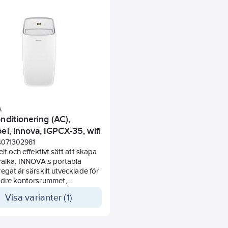
A
nditionering (AC),
el, Innova, IGPCX-35, wifi
4071302981
elt och effektivt sätt att skapa
valka. INNOVA:s portabla
egat är särskilt utvecklade för
ndre kontorsrummet,
met eller sommarstugan (16-
Visa varianter (1)
dratmeter).
vs ingen installation, endast
ligt eluttag och ett mindre hål i