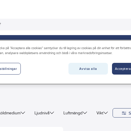
os oss
Guider & inspiration
Vanliga frågor
cka på "Acceptera alla cookies" samtycker du till lagring av cookies på din enhet för att förbätt
en, analysera webbplatsens användning och bistå i våra marknadsföringsinsatser.
t och AC
AC portabel luftkonditionering
Avvisa alla
Acceptera
ställningar
S
 köldmedium
Ljudnivå
Luftmängd
Vikt