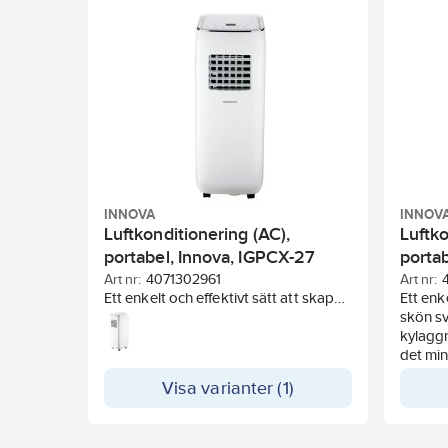
INNOVA
INNOV
Luftkonditionering (AC),
Luftko
portabel, Innova, IGPCX-27
portab
Art nr:
4071302961
Art nr:
Ett enkelt och effektivt sätt att skapa
Ett enk
skön svalka. INNOVA:s portabla
skön s
kylaggregat är särskilt utvecklade för
kylaggr
det mindre kontorsrummet,
det mi
sovrummet eller sommarstugan (10-16
sovrum
Visa varianter (1)
kvadratmeter).
25 kva
Det krävs ingen installation, endast
Det krä
ett vanligt eluttag och ett mindre hål i
ett van