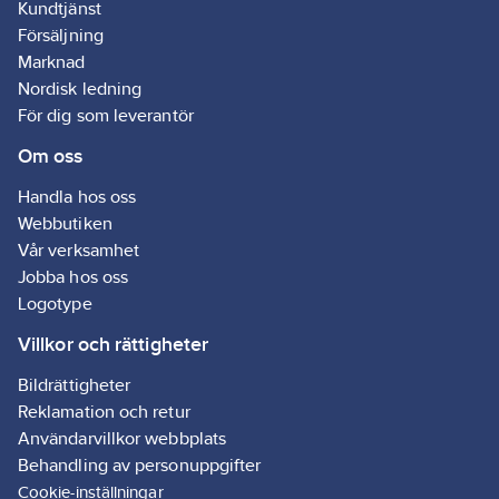
Kundtjänst
fästs med kardborre för
Försäljning
att förhindra att varm
luft kommer in.
Marknad
Anslutningsslangen
Nordisk ledning
som medföljer är 1500
För dig som leverantör
mm lång och har en
diameter på 150 mm.
Om oss
Inbyggd WiFi och
ställbart luftflöde samt
Handla hos oss
tempsensor i
Webbutiken
fjärrkontrollen.
Vår verksamhet
Jobba hos oss
Logotype
Villkor och rättigheter
Bildrättigheter
Reklamation och retur
Användarvillkor webbplats
Behandling av personuppgifter
Cookie-inställningar