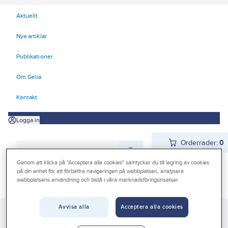
Aktuellt
Nya artiklar
Publikationer
Om Gelia
Kontakt
Logga in
Orderrader:
0
Genom att klicka på "Acceptera alla cookies" samtycker du till lagring av cookies
på din enhet för att förbättra navigeringen på webbplatsen, analysera
webbplatsens användning och bistå i våra marknadsföringsinsatser.
Produkter
Beställ direkt
Kampanjer
Avvisa alla
Acceptera alla cookies
Gelia
Produkter
Gelia El
Kyl- och värmeprodukter
Fläkt och AC
Outlet