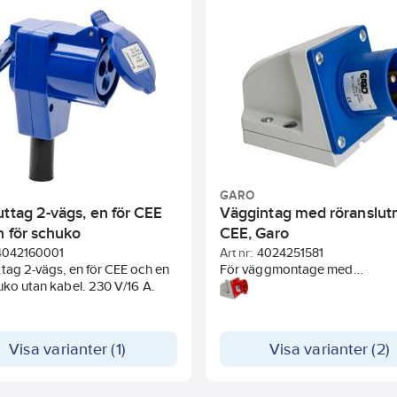
GARO
ttag 2-vägs, en för CEE
Väggintag med röranslut
n för schuko
CEE, Garo
4042160001
Art nr:
4024251581
tag 2-vägs, en för CEE och en
För väggmontage med
uko utan kabel. 230 V/16 A.
kabelanslutningsmöjligheter f
översida och från botten (41 x 
mm). Med röranslutning för mo
på vägg, för maskiner, motore
Visa varianter (1)
Visa varianter (2)
Kapsling i polykarbonat. IP44.