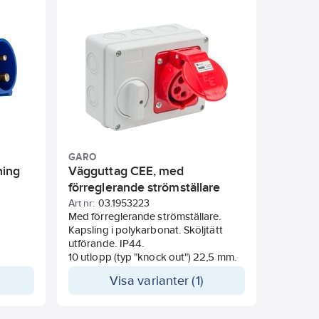
GARO
ning
Vägguttag CEE, med
förreglerande strömställare
Art nr:
03.1953223
Med förreglerande strömställare.
rån
Kapsling i polykarbonat. Sköljtätt
52
utförande. IP44.
ntering
10 utlopp (typ "knock out") 22,5 mm.
r mm.
Visa varianter (1)