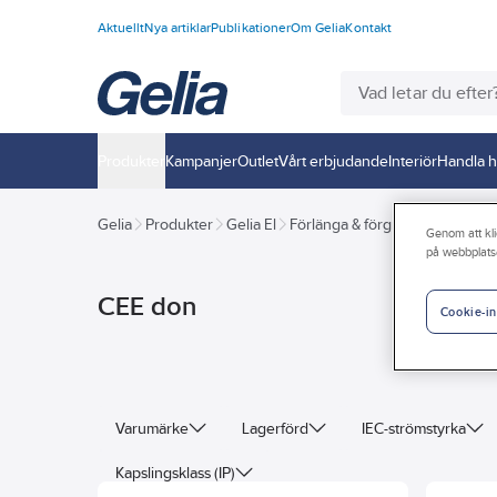
Aktuellt
Nya artiklar
Publikationer
Om Gelia
Kontakt
Produkter
Kampanjer
Outlet
Vårt erbjudande
Interiör
Handla h
Gelia
Produkter
Gelia El
Förlänga & förgrena
CEE don
Genom att kli
på webbplats
CEE don
Cookie-in
Varumärke
Lagerförd
IEC-strömstyrka
Kapslingsklass (IP)