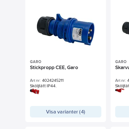
GARO
GARO
Stickpropp CEE, Garo
Skarv
Art nr:
4024245211
Art nr:
Sköljtätt IP44.
Sköljtä
Visa varianter (4)