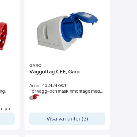
GARO
Vägguttag CEE, Garo
Art nr:
4024247901
ing.
För vägg- och maskinmontage med
kabelanslutningsmöjligheter från
.
översida och från botten. Levereras
rnippel.
med tät införingsnippel. Med
röranslutning. Kapsling i
Visa varianter (3)
 faser.
polykarbonat. IP44.