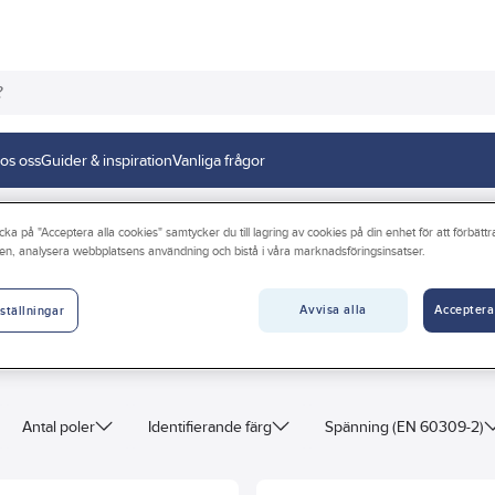
os oss
Guider & inspiration
Vanliga frågor
cka på "Acceptera alla cookies" samtycker du till lagring av cookies på din enhet för att förbätt
en, analysera webbplatsens användning och bistå i våra marknadsföringsinsatser.
Avvisa alla
Acceptera
ställningar
Antal poler
Identifierande färg
Spänning (EN 60309-2)