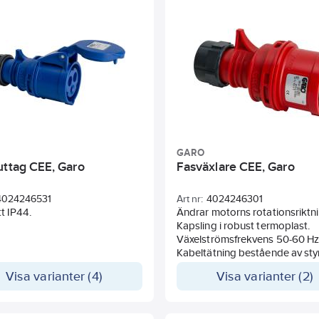
GARO
uttag CEE, Garo
Fasväxlare CEE, Garo
4024246531
Art nr:
4024246301
tt IP44.
Ändrar motorns rotationsriktn
Kapsling i robust termoplast.
Växelströmsfrekvens 50-60 Hz
Kabeltätning bestående av sty
Faserna ändras enkelt med en
Visa varianter (4)
Visa varianter (2)
skruvmejsel genom att vrida två
Sköljtätt utförande, IP44.