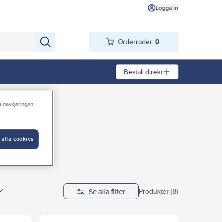
Logga in
Orderrader:
0
Beställ direkt
ra navigeringen
 alla cookies
Se alla filter
Produkter (8)