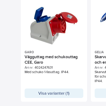
GARO
GELIA
Vägguttag med schukouttag
Skarvu
CEE, Garo
och e
Art nr:
4024247631
Art nr:
Med schuko 1-fasuttag. IP44.
Skarvut
för sch
IP44.
Visa varianter (1)