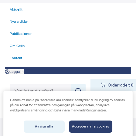
Aktuellt
Nya artiklar
Publikationer
Om Gelia
Kontakt
Logga in
Orderrader:
0
Genom att klicka på "Acceptera alla cookies" samtycker du till lagring av cookies
på din enhet för att förbättra navigeringen på webbplatsen, analysera
Produkter
webbplatsens användning och bistå i våra marknadsföringsinsatser.
Beställ direkt
Kampanjer
Avvisa alla
Acceptera alla cookies
Gelia
Produkter
Gelia El
Belysning
Exteriörarmaturer
Outlet
Batteridrivet, uppladdningsbart