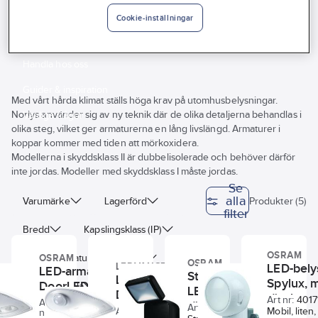
Vårt erbjudande
Cookie-inställningar
Batteridrivet, uppladdningsbart
Interiör
Handla hos oss
Guider & inspiration
Med vårt hårda klimat ställs höga krav på utomhusbelysningar.
Norlys använder sig av ny teknik där de olika detaljerna behandlas i
Vanliga frågor
olika steg, vilket ger armaturerna en lång livslängd. Armaturer i
koppar kommer med tiden att mörkoxidera.
Modellerna i skyddsklass II är dubbelisolerade och behöver därför
inte jordas. Modeller med skyddsklass I måste jordas.
Se
alla
Varumärke
Lagerförd
Produkter (5)
filter
Bredd
Kapslingsklass (IP)
OSRAM
Färgtemperatur
Höjd
OSRAM
OSRAM
LED-bely
LEDVANCE
LED-armatur
Strålkastare
LED-armatur
Spylux, 
DoorLED med
Effekt ljuskälla
Ljuskälla
LED med
DoorLED med
rörelses
sensor,
Art nr:
4017
Art
rörelsevakt,
sensor,
4017146601
Art nr:
4017146881
Mobil, liten,
Art
nr:
batteridriven
Djup
4070678481