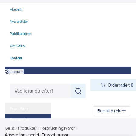
Aktuellt
Nya artiklar
Publikationer
Om Gelia
Kontakt
Logga in
Orderrader:
0
Produkter
Beställ direkt
Kampanjer
Gelia
Produkter
Förbrukningsvaror
Outlet
Absorptionsmedel - Trassel - trasor