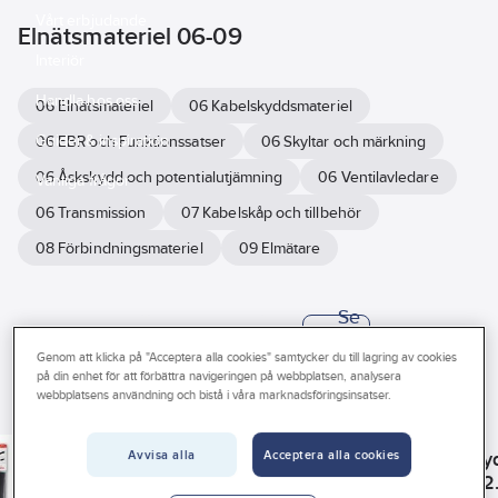
Vårt erbjudande
Elnätsmateriel 06-09
Interiör
Handla hos oss
06 Elnätsmateriel
06 Kabelskyddsmateriel
Guider & inspiration
06 EBR och Funktionssatser
06 Skyltar och märkning
06 Åskskydd och potentialutjämning
06 Ventilavledare
Vanliga frågor
06 Transmission
07 Kabelskåp och tillbehör
08 Förbindningsmateriel
09 Elmätare
Se
alla
Varumärke
Lagerförd
Produkter (1138)
filter
Genom att klicka på "Acceptera alla cookies" samtycker du till lagring av cookies
på din enhet för att förbättra navigeringen på webbplatsen, analysera
Byggvarubedömningen
webbplatsens användning och bistå i våra marknadsföringsinsatser.
HELLERMANNTYTON
REACH – Fri från Kandidatämne
PMFLEX
PMFLEX
Krympslang HIS-3
PIPELIFE
Kabelskydd,
Kabelskyd
Avvisa alla
Acceptera alla cookies
BAG Svart
Kabelrör
Har miljövarudeklaration (EPD)
klammer, xShield
xShield 2
SRN DVS,
Art nr:
0777275