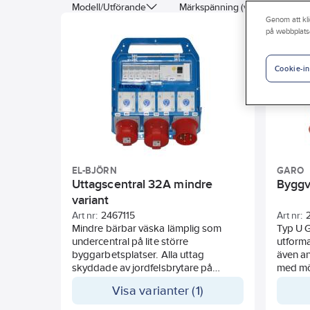
Modell/Utförande
Märkspänning (värde)
M
Genom att kli
på webbplats
Antal CEE-uttag (IEC 60309) 16 A / 400 V / 5P (1, 2, 3, N, P
Antal CEE-uttag (IEC 60309) 32 A / 400 V / 5P (1, 2, 3, N, 
Cookie-in
CEE-vägguttag 32 A
CEE-vägguttag 63 A
EL-BJÖRN
GARO
Uttagscentral 32A mindre
Byggv
variant
Art nr:
2467115
Art nr:
Mindre bärbar väska lämplig som
Typ U G
undercentral på lite större
utforma
byggarbetsplatser. Alla uttag
även a
skyddade av jordfelsbrytare på
med möj
30mA. Självstängande säkringslock
plåtkap
Visa varianter (1)
av glasklar plast. Försedd med
uförand
bärhandtag och upphägningshål och
vidare