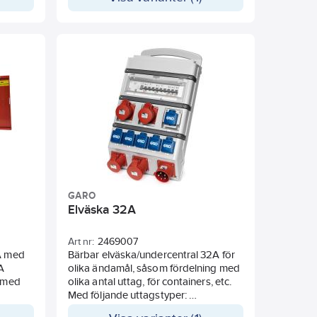
ng för
lint,
V,
re
GARO
Elväska 32A
Art nr:
2469007
6A med
Bärbar elväska/undercentral 32A för
A
olika ändamål, såsom fördelning med
p med
olika antal uttag, för containers, etc.
Med följande uttagstyper:
IEC-Intag 1st 32A 3P+N+E 230/400V