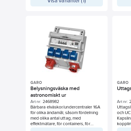
Visa varianter (1)
GARO
GARO
Belysningsväska med
Uttag
astronomiskt ur
Art nr:
2468982
Art nr:
Bärbara elväskor/undercentraler 16A
Uttags
för olika ändamål, såsom fördelning
och UC
med olika antal uttag, med
Kapsli
effektmätare, för containers, för
koppli
belysningsstyrning, för
och ha