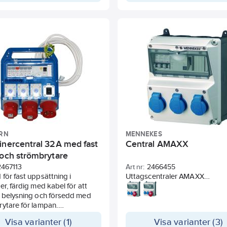
Cu-kablar. Plastmaterialet i G-
i miljövänligt och kemikalietålig
utförande.
ÖRN
MENNEKES
inercentral 32A med fast
Central AMAXX
 och strömbrytare
2467113
Art nr:
2466455
för fast uppsättning i
Uttagscentraler AMAXX
er, färdig med kabel för att
färdiggkopplade för installatio
a belysning och försedd med
Kapslingens el-grå RAL 7035 
ytare för lampan.
med dubbla gängskruvar. Säkr
ängande säkringslock av
monterad på dra ut DIN skeno
Visa varianter (1)
Visa varianter (3)
r plast. Försedd med
bakom transparent fönster. Lå