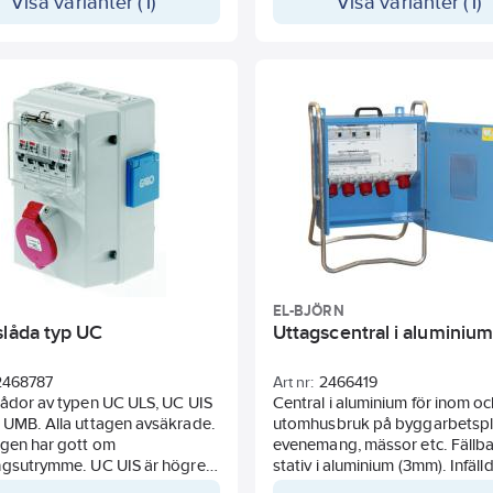
Visa varianter (1)
Visa varianter (1)
EL-BJÖRN
slåda typ UC
Uttagscentral i aluminium
2468787
Art nr:
2466419
lådor av typen UC ULS, UC UIS
Central i aluminium för inom o
 UMB. Alla uttagen avsäkrade.
utomhusbruk på byggarbetspla
ngen har gott om
evenemang, mässor etc. Fällba
ngsutrymme. UC UIS är högre
stativ i aluminium (3mm). Infäll
r en 35 mm²
mycket stabil konstruktion på 