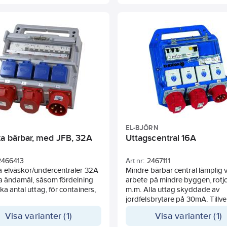
EL-BJÖRN
ka bärbar, med JFB, 32A
Uttagscentral 16A
2466413
Art nr:
2467111
a elväskor/undercentraler 32A
Mindre bärbar central lämplig 
ka ändamål, såsom fördelning
arbete på mindre byggen, rot
ka antal uttag, för containers,
m.m. Alla uttag skyddade av
jordfelsbrytare på 30mA. Tillve
slagtålig termoplast med
Visa varianter (1)
Visa varianter (1)
självstängande säkringslock a