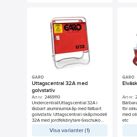
uttagen är avsäkrade med
dvärgbrytare av C-karakteristik.
Inkommande: 5-pol/400V 32A 1 st
GARO
GARO
Uttagscentral 32A med
Elväs
golvstativ
Art nr:
2469110
Art nr:
Undercentral/Uttagscentral 32A i
Bärbar
låsbart aluminiumskåp med fällbart
för oli
golvstativ. Uttagscentral i skåpmodell
med oli
32A med jordfelsbrytare 6xschuko
etc
3x16A uttag 1x32A uttag
Visa varianter (1)