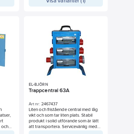
Visa varianter (1)
IEC-Uttag 3st 16A 3P+N+E 230/400V
och 1st 32A 3P+N+E 230/400V
EL-BJÖRN
Trappcentral 63A
Art nr:
2467437
ch
Liten och fristående central med låg
tser,
vikt och som tar liten plats. Stabil
rt
produkt i solid utförande som är lätt
d och
att transportera. Servicevänlig med
dörr
lättillgänglighet till delar och