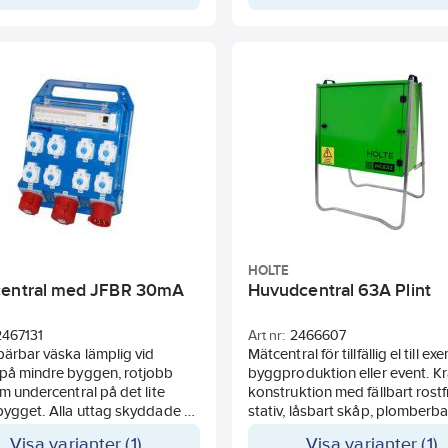
dtag och upphägningshål.
n är avsäkrade med
ytare av C-karakteristik
HOLTE
entral med JFBR 30mA
Huvudcentral 63A Plint
2467131
Art nr:
2466607
bärbar väska lämplig vid
Mätcentral för tillfällig el till e
 på mindre byggen, rotjobb
byggproduktion eller event. Kr
om undercentral på det lite
konstruktion med fällbart rostfr
bygget. Alla uttag skyddade av
stativ, låsbart skåp, plomberba
sbrytare på 30mA. Tillverkad i
utrymme för anslutning. Besty
Visa varianter (1)
Visa varianter (1)