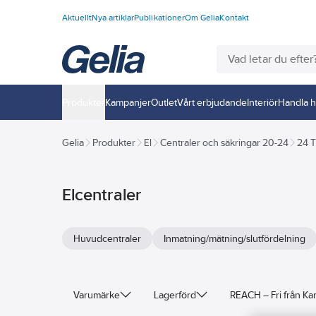
Aktuellt
Nya artiklar
Publikationer
Om Gelia
Kontakt
Produkter
Kampanjer
Outlet
Vårt erbjudande
Interiör
Handla h
Gelia
Produkter
El
Centraler och säkringar 20-24
24 T
Elcentraler
Huvudcentraler
Inmatning/mätning/slutfördelning
Varumärke
Lagerförd
REACH – Fri från K