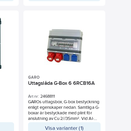
boxen är
t
GARO
Uttagslåda G-Box 6 6RCB16A
Art nr:
2468811
GAROs uttagsbox, G-box bestyckning
n.
enligt egenskaper nedan. Samtliga G-
med
boxar är bestyckade med plint för
ingar
anslutning av Cu 2//35mm². Vid Al-
r
kabelanslutning, max 1//50mm²,
Visa varianter (1)
sbar.
används tryckbricka mellan Al- och