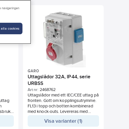
ra navigeringen
CEE-vägguttag 16 A
 alla cookies
GARO
Uttagslådor 32A, IP44, serie
URBSS
Art nr:
2468762
Uttagslådor med ett IEC/CEE uttag på
uttag
fronten. Gott om kopplingsutrymme.
h
FL13 i topp och botten kombinerad
usbruk.
med knock-outs. Levereras med
för
nipplar passande respektive låda.
Visa varianter (1)
Kabelinföringsmöjligheter från både
ovan och undersida.