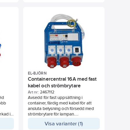
EL-BJÖRN
Containercentral 16A med fast
kabel och strömbrytare
Art nr:
2467112
vid
Avsedd för fast uppsättning i
jobb
container, färdig med kabel för att
ansluta belysning och försedd med
rkad i
strömbrytare för lampan.
Självstängande säkringslock av
Visa varianter (1)
v
glasklar plast. Försedd med