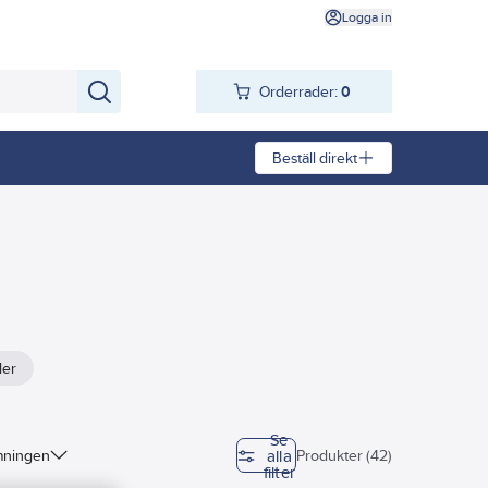
Logga in
Orderrader:
0
Beställ direkt
ler
Se
alla
mningen
Produkter (42)
filter