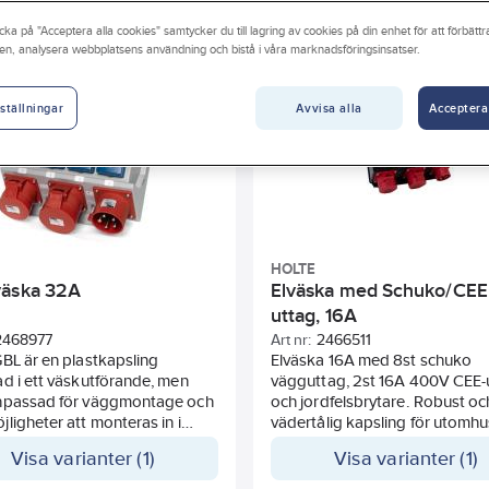
ärkström
Antal CEE-uttag (IEC 60309) 16 A / 400 V / 4P (1, 2, 3, PE)
cka på "Acceptera alla cookies" samtycker du till lagring av cookies på din enhet för att förbätt
en, analysera webbplatsens användning och bistå i våra marknadsföringsinsatser.
E)
Antal uttag jordat CEE 7/3 (Typ F)
PE)
Antal CEE-uttag (IEC 60309) 63 A / 400 V / 5P (1, 2, 3, N, PE)
Avvisa alla
Acceptera
ställningar
CEE-vägguttag 125 A
HOLTE
äska 32A
Elväska med Schuko/CEE
uttag, 16A
2468977
Art nr:
2466511
BL är en plastkapsling
Elväska 16A med 8st schuko
d i ett väskutförande, men
vägguttag, 2st 16A 400V CEE-
npassad för väggmontage och
och jordfelsbrytare. Robust oc
ligheter att monteras in i
vädertålig kapsling för utomh
sling typ LBS 16-6 . Ett
Bärhandtag och infästningshål 
Visa varianter (1)
Visa varianter (1)
e är även anpassat för
väggmontage.
mating.