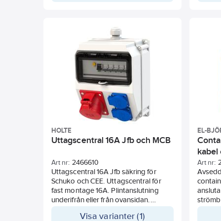
HOLTE
EL-BJ
Uttagscentral 16A Jfb och MCB
Conta
kabel
Art nr:
2466610
Art nr:
Uttagscentral 16A Jfb säkring för
Avsedd 
Schuko och CEE. Uttagscentral för
contain
fast montage 16A. Plintanslutning
anslut
underifrån eller från ovansidan.
strömbr
Kapslingsklass IP54.
Självst
Visa varianter (1)
glaskla