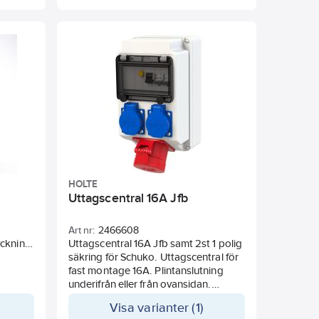
bärhandtag och upphägningshål och
ål.
uttagen är avsäkrade med
dvärgbrytare av C-karakteristik.
k. Med
CEE
huko
 416-6
HOLTE
Uttagscentral 16A Jfb
Art nr:
2466608
yckning
Uttagscentral 16A Jfb samt 2st 1 polig
liga G-
säkring för Schuko. Uttagscentral för
för
fast montage 16A. Plintanslutning
 Al-
underifrån eller från ovansidan.
,
Kapslingsklass IP44.
Visa varianter (1)
 och