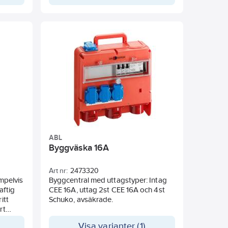
Cu-kablar. Plastmaterialet i G-boxen är
i miljövänligt och kemikalietåligt
utförande.
ABL
Byggväska 16A
Art nr:
2473320
xempelvis
Byggcentral med uttagstyper: Intag
aftig
CEE 16A, uttag 2st CEE 16A och 4st
itt
Schuko, avsäkrade.
rt
ckad
Visa varianter (1)