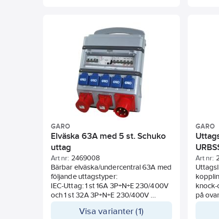
GARO
GARO
Elväska 63A med 5 st. Schuko
Uttag
uttag
URBSS
Art nr:
2469008
Art nr:
Bärbar elväska/undercentral 63A med
Uttags
följande uttagstyper:
koppli
IEC-Uttag: 1 st 16A 3P+N+E 230/400V
knock-
och 1 st 32A 3P+N+E 230/400V
på ova
IEC-Intag: 1 st 63A 3P+N+E 230/400V
Anslut
Visa varianter (1)
jord m