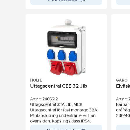
slagtål
säkring
Försed
upphäg
avsäkr
karakte
Teknisk
Inkomm
432-6 1
Utgåen
st
Utgåen
1 st
Utgåen
HOLTE
GARO
1 st
Uttagscentral CEE 32 Jfb
Elväs
Jordfel
Kortslu
Art nr:
2466612
Art nr:
Uttagscentral 32A Jfb, MCB.
Bärbar
Uttagscentral för fast montage 32A.
gråfrä
Plintanslutning underifrån eller från
230/40
ovansidan. Kapslingsklass IP54.