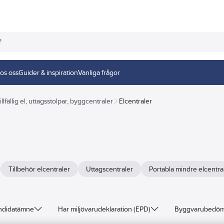
os oss
Guider & inspiration
Vanliga frågor
illfällig el, uttagsstolpar, byggcentraler
Elcentraler
Tillbehör elcentraler
Uttagscentraler
Portabla mindre elcentra
andidatämne
Har miljövarudeklaration (EPD)
Byggvarubedö