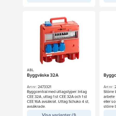
bärhan
Uttage
dvärgbr
ABL
Byggväska 32A
Byggc
Art nr:
2473321
Art nr:
Byggcentral med uttagstyper: Intag
Större 
CEE 32A, uttag 1 st CEE 32A och 1 st
arbete
CEE 16A avsäkrat. Uttag Schuko 4 st,
eller s
avsäkrade.
större 
jordfel
Visa varianter (1)