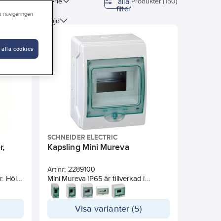
alla
idatämne
Serie
Produkter (150)
filter
ra navigeringen
Inbyggnadshöjd
Innerdjup
 alla cookies
SCHNEIDER ELECTRIC
r,
Kapsling Mini Mureva
Art nr:
2289100
. Hölje
Mini Mureva IP65 är tillverkad i
.
polestyren med lucka av
l och
polykarbonat. Den är speciellt lämpad
för små undercentraler och
Visa varianter (5)
nklad
kompletteringar i utrymmen där det