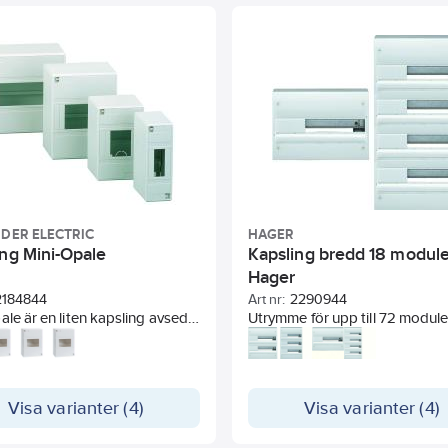
nslutningsteknik. Förenklad
gsdragning med DIN-skenor av
in teknik. Gamma kapslingen
2 bredder, 13 eller 18 moduler, 1-
.
DER ELECTRIC
HAGER
ing Mini-Opale
Kapsling bredd 18 module
Hager
2184844
Art nr:
2290944
ale är en liten kapsling avsedd
Utrymme för upp till 72 moduler
mplettering av normprodukt.
av vit polystyrol plast RAL 9010
Kapslingen är försedd med nol
jordutrustning med
snabbanslutningsteknik. Före
Visa varianter (4)
Visa varianter (4)
ledningsdragning med DIN-ske
snäpp-in teknik. Gamma kapsl