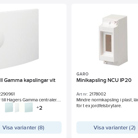
finns i 2 bredder, 13 eller 18 mod
4 rader. Dörrar beställes separ
GARO
ill Gamma kapslingar vit
Minikapsling NCU IP20
2290961
Art nr:
2178002
r till Hagers Gamma centraler.
Mindre normkapsling i plast, l
ras komplett med gångjärn.
för t ex jordfelsbrytare.
2
+
eller vänsterhängs tillsammans
äpplås. Snäpplåsen kan bytas
kellås.
Visa varianter (8)
Visa varianter (2)