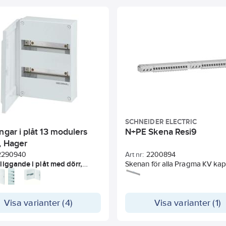
SCHNEIDER ELECTRIC
ngar i plåt 13 modulers
N+PE Skena Resi9
, Hager
2290940
Art nr:
2200894
iggande i plåt med dörr,
Skenan för alla Pragma KV kaps
typ Gamma
Skenan monteras i övre eller n
 för upp till 72 modulker för
delen av kapslingen. Den har 2
ik eller säkerhetsprodukter.
skruvlösa anslutningar för kab
L 9010) plåt. Kapslingarna
Visa varianter (4)
till 4mm.
Visa varianter (1)
as med dörr och är försedd
l och jordutrustning med