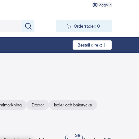
Logga in
Orderrader:
0
Beställ direkt
ralmärkning
Dörrar
Isoler och bakstycke
Se