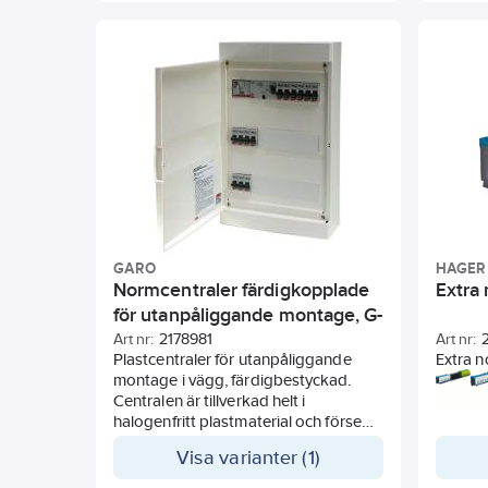
Håller IP65 även med multifläns.
GARO
HAGER
Normcentraler färdigkopplade
Extra
för utanpåliggande montage, G-
pack 6kA
Art nr:
2178981
Art nr:
Plastcentraler för utanpåliggande
Extra n
montage i vägg, färdigbestyckad.
Centralen är tillverkad helt i
halogenfritt plastmaterial och försedd
med snabbplintar. Med enkla fästen
Visa varianter (1)
hålls hela inredet på plats och kan vid
installation eller justeringar fällas ut