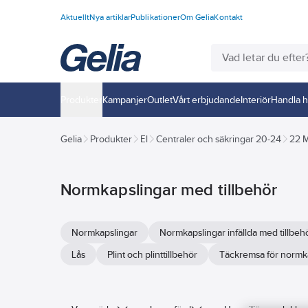
Aktuellt
Nya artiklar
Publikationer
Om Gelia
Kontakt
Produkter
Kampanjer
Outlet
Vårt erbjudande
Interiör
Handla h
Gelia
Produkter
El
Centraler och säkringar 20-24
22 M
Normkapslingar med tillbehör
Normkapslingar
Normkapslingar infällda med tillbeh
Lås
Plint och plinttillbehör
Täckremsa för normk