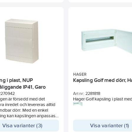
UV-beständigt.
HAGER
ng i plast, NUP
Kapsling Golf med dörr, H
åliggande IP41, Garo
2270942
Art nr:
2281818
ngen är försedd med det
Hager Golf kapsling i plast me
ara inredet och levereras alltid
är framtagen för centraler vid 
ndbar dörr. Med en enkel
installationer i t ex bostäder.
ning kan kapslingen anpassas
Levereras med dörr. Dörren ka
 moduler och bottendelarna kan
vänster- eller högerhängas uta
Visa varianter (3)
Visa varianter (1)
enkel chassikopplare 21 781
demontera frontsycket och går