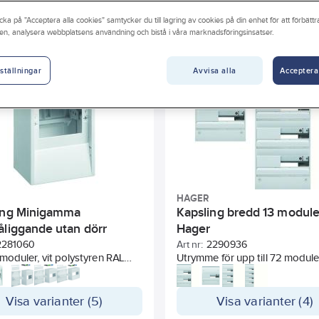
ation (EPD)
Byggvarubedömningen
REACH – Fri från Kand
cka på "Acceptera alla cookies" samtycker du till lagring av cookies på din enhet för att förbätt
Bredd i antal modulmellanrum
Djup
Monteringsmetod
en, analysera webbplatsens användning och bistå i våra marknadsföringsinsatser.
na
RAL-nummer
Inbyggnadsdjup
Kapslingsklass (IP)
Avvisa alla
Acceptera
ställningar
rial
Typ av dörr
HAGER
ing Minigamma
Kapsling bredd 13 module
åliggande utan dörr
Hager
2281060
Art nr:
2290936
0 moduler, vit polystyren RAL
Utrymme för upp till 72 moduler
illbehörssortimentet består
av vit polystyrol plast RAL 9010
nnat av dörrar, lås och plintar.
Kapslingen är försedd med nol
jordutrustning med
Visa varianter (5)
Visa varianter (4)
snabbanslutningsteknik. Före