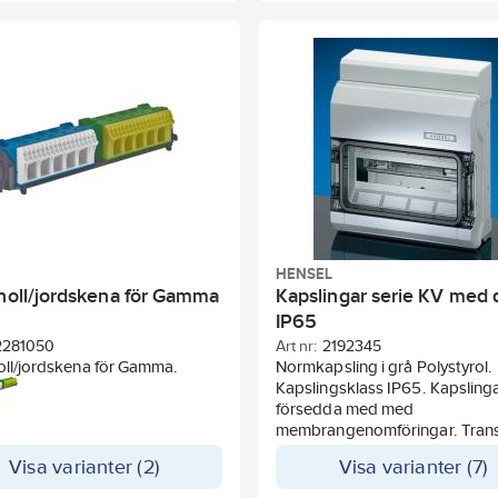
HENSEL
 noll/jordskena för Gamma
Kapslingar serie KV med 
IP65
2281050
Art nr:
2192345
oll/jordskena för Gamma.
Normkapsling i grå Polystyrol.
Kapslingsklass IP65. Kapsling
försedda med med
membrangenomföringar. Tran
lucka i Polykarbonat. Lucka är
Visa varianter (2)
Visa varianter (7)
plomber- eller låsbar med lås 
beställs separat. Plastmateriale