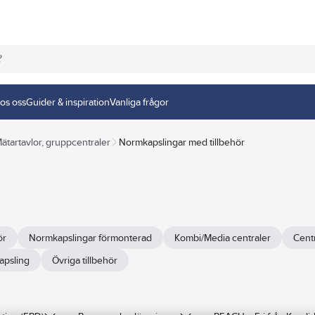
os oss
Guider & inspiration
Vanliga frågor
ätartavlor, gruppcentraler
Normkapslingar med tillbehör
ör
Normkapslingar förmonterad
Kombi/Media centraler
Cent
apsling
Övriga tillbehör