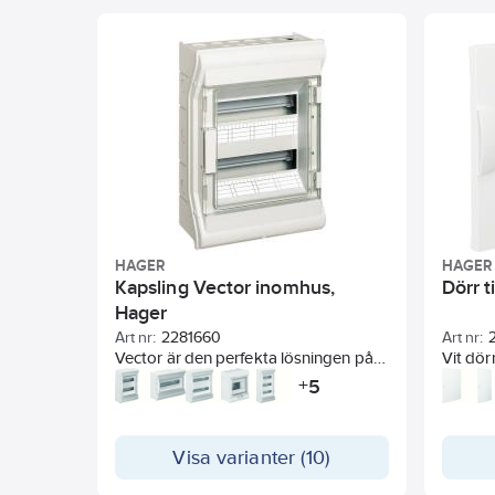
HAGER
HAGER
Kapsling Vector inomhus,
Dörr t
Hager
Art nr:
2281660
Art nr:
Vector är den perfekta lösningen på
Vit dör
kapslingsproblem i riktigt svåra
Levere
5
+
miljöer inomhus, som tvätthallar och
Höger- 
liknande. Kapslingarna är lätta att
med sn
installera, kabeldragningen går
mot nyc
Visa varianter (10)
snabbt och enkelt tack vare multifläns
och Hagers nya noll och jordklämma.