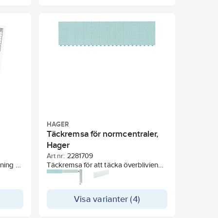
nor av
krävs en hög kapslingsklass.
ingen
Kabelgenomföringar finns både på
uler, 1-
ovan och undersidan av kapslingarna.
at.
HAGER
Täckremsa för normcentraler,
Hager
Art nr:
2281709
ning av
Täckremsa för att täcka överblivien
öppning i normcentraler
Visa varianter (4)