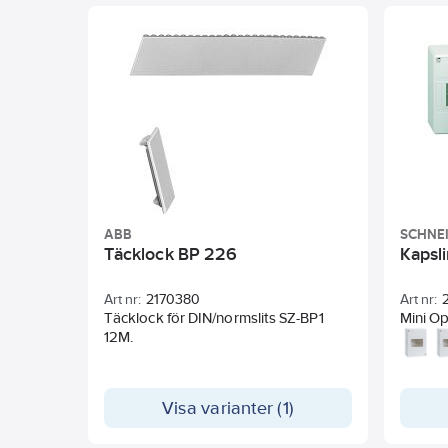
inredet på plats men vid installation
snabba
eller justeringar kan allt fällas ut i
lednin
vinkel vilket gör att man får ett
snäpp-
bekvämt arbetsutrymme samt en stor
finns i 
hjälp vid det slutliga montaget av de
4 rader
utgående kablarna.
ABB
SCHNEI
Täcklock BP 226
Kapsl
Art nr:
2170380
Art nr:
Täcklock för DIN/normslits SZ-BP1
Mini Op
12M.
för ko
Visa varianter (1)