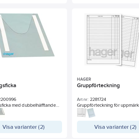
ledningsdragning med DIN-ske
snäpp-in teknik. Gamma kapsl
finns i 2 bredder, 13 eller 18 mod
4 rader. Dörrar beställes separ
HAGER
gsficka
Gruppförteckning
2200996
Art nr:
2281724
gsficka med dubbelhäfftande
Gruppförteckning för uppmärk
ll gruppföreckning för
normcentraler
kning av normcentraler.
Visa varianter (2)
Visa varianter (2)