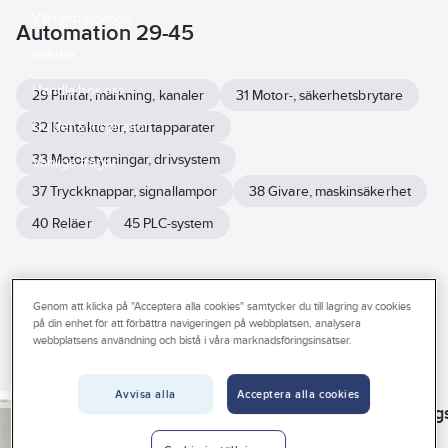
Vårt erbjudande
Automation 29-45
Interiör
Handla hos oss
29 Plintar, märkning, kanaler
31 Motor-, säkerhetsbrytare
Guider & inspiration
32 Kontaktorer, startapparater
33 Motorstyrningar, drivsystem
Vanliga frågor
37 Tryckknappar, signallampor
38 Givare, maskinsäkerhet
40 Reläer
45 PLC-system
Se
alla
Varumärke
Lagerförd
Produkter (1995)
Genom att klicka på "Acceptera alla cookies" samtycker du till lagring av cookies
filter
på din enhet för att förbättra navigeringen på webbplatsen, analysera
webbplatsens användning och bistå i våra marknadsföringsinsatser.
REACH – Fri från Kandidatämne
EATON
Byggvarubedömningen
GARO
EATON
EATON
Motorskyddsbrytare
Avvisa alla
Acceptera alla cookies
Säkerhetsbrytare
Kapsling för
Underspännings
Promotor okapslad
Har miljövarudeklaration (EPD)
plastkapslad SBG
PKZM01
för PKZM0
Art nr:
3114413