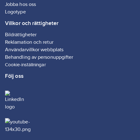
Jobba hos oss
kabeldragn
Socklarna ha
Logotype
anslutninga
anslutnings
Villkor och rättigheter
Bygel Som h
fast reläet i
Bildrättigheter
är standard. 
Reklamation och retur
detta gör IRC
Användarvillkor webbplats
av de flexib
interfacerel
Behandling av personuppgifter
systemen p
Cookie-inställningar
marknaden
Följ oss