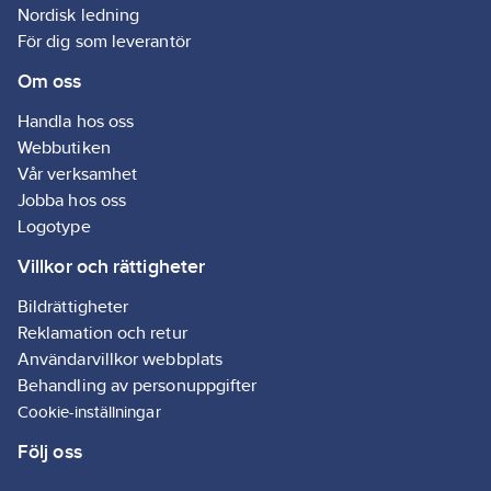
WL1020 s
Nordisk ledning
du enkelt 
För dig som leverantör
trygg och
funktionel
Om oss
säkerhets
som kan er
nockräcke
Handla hos oss
livlinefäst
Webbutiken
släta- och
Vår verksamhet
sedumtak.
Jobba hos oss
Logotype
Villkor och rättigheter
Bildrättigheter
Reklamation och retur
Användarvillkor webbplats
Behandling av personuppgifter
Cookie-inställningar
Följ oss