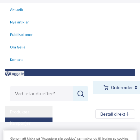
Aktuellt
Nya artiklar
Publikationer
Om Gelia
Kontakt
Logga in
Orderrader:
0
Produkter
Beställ direkt
Kampanjer
Gelia
Produkter
Byggplåt
Taksäkerhet
Outlet
Genom att klicka på "Acceptera alla cookies" samtycker du till lagring av cookies