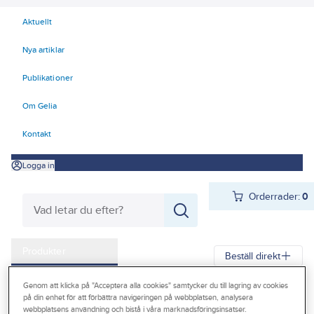
Aktuellt
Nya artiklar
Publikationer
Om Gelia
Kontakt
Logga in
Orderrader:
0
Produkter
Beställ direkt
Kampanjer
Genom att klicka på "Acceptera alla cookies" samtycker du till lagring av cookies
Gelia
Produkter
VA & Mark
VA rörkopplingar
på din enhet för att förbättra navigeringen på webbplatsen, analysera
Outlet
webbplatsens användning och bistå i våra marknadsföringsinsatser.
Plaströrskopplingar
PRK