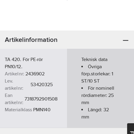
Artikelinformation
TA 420. För PE-rör
Teknisk data
PN10/12.
Övriga
Artikelnr:
2436902
förp.storlekar:
1
Lev.
ST/10 ST
53420325
artikelnr:
För nominell
Ean
rördiameter:
25
7318792901508
artikelnr:
mm
Materialklass
PMN140
Längd:
32
mm
GWP-tot (A1-
A3):
0,0055