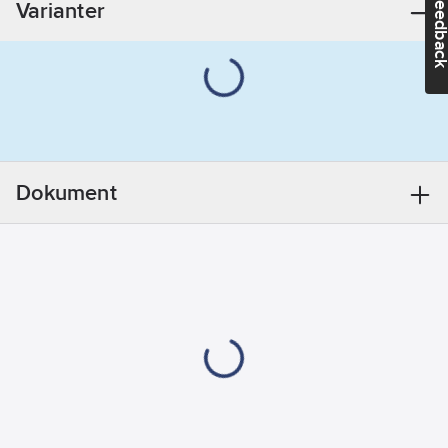
Feedba
Varianter
kgCO2e/ST
Dokument