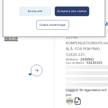
Vårt erbjudande
Avvisa alla
Acceptera alla cookies
PRK
Interiör
PRK 420,
Handla hos oss
stödhylsa för PEM
Cookie-inställningar
PN10/12
Guider & inspiration
25 PRK
Vanliga frågor
KOMPENSATIONSHYLS
BLÅ, FÖR PEM PN10,
53420-325
Artikelnr:
2436902
Lev. artikelnr:
53420325
Logga in
för lagerstatus och
pris