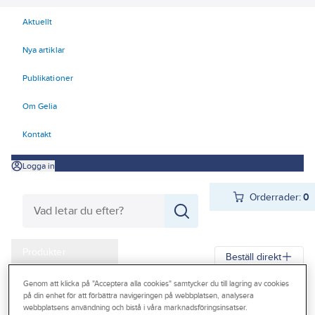
Aktuellt
Nya artiklar
Publikationer
Om Gelia
Kontakt
Logga in
Orderrader:
0
Produkter
Beställ direkt
Kampanjer
Genom att klicka på "Acceptera alla cookies" samtycker du till lagring av cookies
Gelia
Produkter
Gelia VVS
Blandare
Kök
på din enhet för att förbättra navigeringen på webbplatsen, analysera
Outlet
webbplatsens användning och bistå i våra marknadsföringsinsatser.