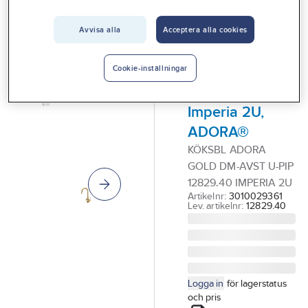
Vårt erbjudande
ADORA®
1-
Avvisa alla
Acceptera alla cookies
Interiör
greppsblandare
Handla hos oss
för diskbänk,
Cookie-inställningar
Guider & inspiration
med dm-avst,
Imperia 2U,
Vanliga frågor
ADORA®
KÖKSBL ADORA
GOLD DM-AVST U-PIP
12829.40 IMPERIA 2U
Artikelnr:
3010029361
Lev. artikelnr:
12829.40
Logga in
för lagerstatus
och pris