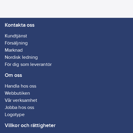
utlopp:
280
mm
Längd
Kontakta oss
utsprång
utloppspip:
Kundtjänst
200
mm
Försäljning
Diameter
Marknad
armaturhål:
36
Nordisk ledning
mm
För dig som leverantör
Om oss
Artikelnummer
leverantör:
Handla hos oss
12829.40
Webbutiken
Vår verksamhet
Jobba hos oss
Logotype
Villkor och rättigheter