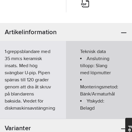
Artikelinformation
1-greppsblandare med
Teknisk data
35 mm:s keramisk
Anslutning
insats. Med hög
tillopp:
Slang
svängbar U-pip. Pipen
med löpmutter
spärras till 120 grader
genom att dra åt skruv
Monteringsmetod:
på blandarens
Bänk/Armaturhål
baksida. Vredet för
Ytskydd:
diskmaskinsavstängning
Belagd
lutas åt sidan för att
Antal
öppnas, vilket gör det
armaturhål:
1-
Varianter
tydligt om vattnet till
hål