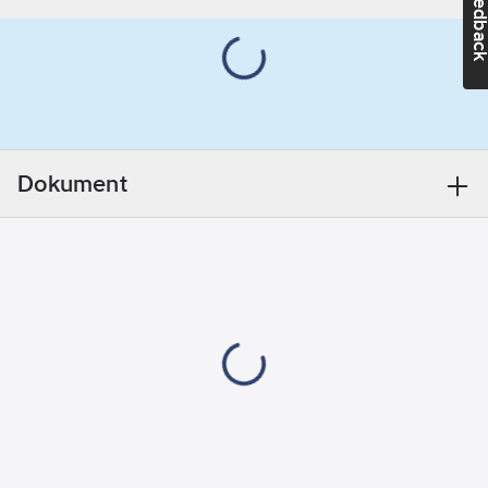
Feedba
diskmaskinen är på
Basfärg:
eller av.
Guld
Anslutningsslangar i
Typ av
mjuk,
grepp:
metallomspunnen PEX
Ettgrepps
(Ø 10x500 mm)
medföljer. VA- och
Ytbehandling:
Dokument
SINTEF-godkänd.
Polerad/Putsad
Artikelnr:
3010029361
Med
Lev.
maskinavstängning:
12829.40
artikelnr:
Ja
Ean
5701951130505
artikelnr:
Anslutningsdimension
Materialklass
GP23
tillopp:
3/8"
Total
bygghöjd:
410
mm
Bygghöjd
undersida