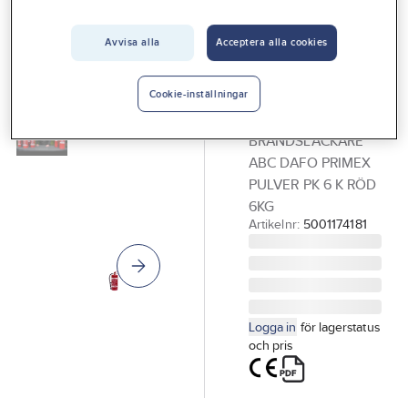
Vårt erbjudande
Avvisa alla
Acceptera alla cookies
DAFO
Interiör
Brandsläckare,
Handla hos oss
Dafo Pulver
Cookie-inställningar
Primex PK
Guider & inspiration
BRANDSLÄCKARE
Vanliga frågor
ABC DAFO PRIMEX
PULVER PK 6 K RÖD
6KG
Artikelnr:
5001174181
Logga in
för lagerstatus
och pris