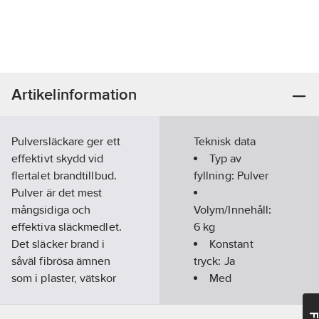
Artikelinformation
Pulversläckare ger ett
Teknisk data
effektivt skydd vid
Typ av
flertalet brandtillbud.
fyllning:
Pulver
Pulver är det mest
mångsidiga och
Volym/Innehåll:
effektiva släckmedlet.
6
kg
Det släcker brand i
Konstant
såväl fibrösa ämnen
tryck:
Ja
som i plaster, vätskor
Med
och gaser samt i
upphängningsbygel:
elektrisk utrustning.
Ja