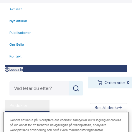
Aktuellt
Nya artiklar
Publikationer
Om Gelia
Kontakt
Logga in
Orderrader:
0
Produkter
Beställ direkt
Kampanjer
Genom att klicka på "Acceptera alla cookies" samtycker du till lagring av cookies
Gelia
Produkter
Gelia Personligt skydd
Räddningsutrustning
på din enhet för att förbättra navigeringen på webbplatsen, analysera
Outlet
webbplatsens användning och bistå i våra marknadsföringsinsatser.
Brandsläckare och tillbehör