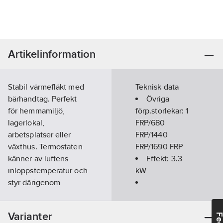
Artikelinformation
Stabil värmefläkt med
Teknisk data
bärhandtag. Perfekt
Övriga
för hemmamiljö,
förp.storlekar:
1
lagerlokal,
FRP/680
arbetsplatser eller
FRP/1440
växthus. Termostaten
FRP/1690 FRP
känner av luftens
Effekt:
3.3
inloppstemperatur och
kW
styr därigenom
rumstemperaturen.
Kapslingsklass
Värmefläkten har tre
(IP):
IP24
Varianter
effektlägen: fläktläge,
Antal