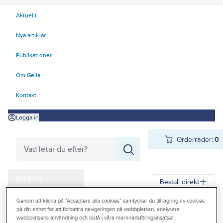
Aktuellt
Nya artiklar
Publikationer
Om Gelia
Kontakt
Logga in
Orderrader:
0
Produkter
Beställ direkt
Kampanjer
Genom att klicka på "Acceptera alla cookies" samtycker du till lagring av cookies
Gelia
Produkter
Gelia El
Kyl- och värmeprodukter
Värmefläktar
på din enhet för att förbättra navigeringen på webbplatsen, analysera
Outlet
webbplatsens användning och bistå i våra marknadsföringsinsatser.