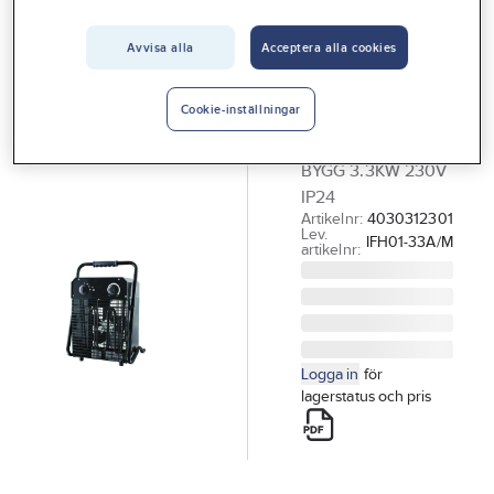
Vårt erbjudande
GELIA
Värmefläkt,
Avvisa alla
Acceptera alla cookies
Interiör
byggfläkt, 3,3
Handla hos oss
kW, Gelia
Cookie-inställningar
Guider & inspiration
VÄRMEFLÄKT
BYGG 3.3KW 230V
Vanliga frågor
IP24
Artikelnr:
4030312301
Lev.
IFH01-33A/M
artikelnr:
Logga in
för
lagerstatus och pris