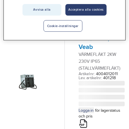
Vårt erbjudande
VEAB
Avvisa alla
Acceptera alla cookies
Värmefläkt
Interiör
Robust F
Handla hos oss
Cookie-inställningar
(stallvärmefläkt),
Guider & inspiration
2kW/230V,
Veab
Vanliga frågor
VÄRMEFLÄKT 2KW
230V IP65
(STALLVÄRMEFLÄKT)
Artikelnr:
4004012011
Lev. artikelnr:
401218
Logga in
för lagerstatus
och pris