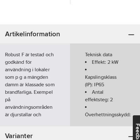
Artikelinformation
Robust F är testad och
Teknisk data
godkänd för
Effekt:
2
kW
användning i lokaler
som p g a mängden
Kapslingsklass
damm är klassade som
(IP):
IP65
brandfarliga. Exempel
Antal
på
effektsteg:
2
användningsområden
är djurstallar och
Överhettningsskydd:
snickerilokaler. Kan
Ja
Feedba
monteras på vägg
Bredd:
300
Varianter
eller ställas på golv.
mm