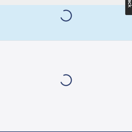
Värmefläkten har en
Höjd:
375
inbyggd termostat 0-
mm
35°C och
Djup:
260
temperaturbegränsare
mm
som bryter
Vikt:
11
kg
spänningen vid
överhettning.
Anslutningsspänning:
Temperaturbegränsaren
230
V
återställs automatiskt
när värmefläkten
Temperaturjustering:
svalnat. Hölje, galler
0-35
°C
och ben är gjorda i
rostfritt stål. För att
skydda de elektriska
komponenterna från
fukt och damm är
apparaten tillverkad i
kapslingsklass IP65
(dammtät och