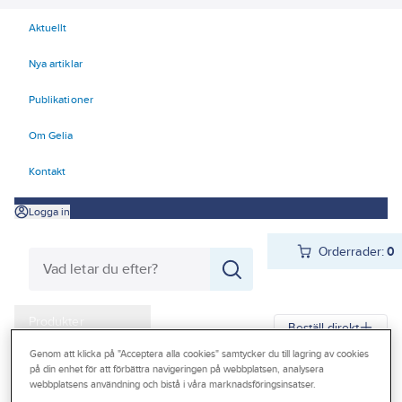
Aktuellt
Nya artiklar
Publikationer
Om Gelia
Kontakt
Logga in
Orderrader:
0
Produkter
Beställ direkt
Kampanjer
Genom att klicka på "Acceptera alla cookies" samtycker du till lagring av cookies
på din enhet för att förbättra navigeringen på webbplatsen, analysera
Gelia
Produkter
Gelia El
Kyl- och värmeprodukter
Värmefläktar
webbplatsens användning och bistå i våra marknadsföringsinsatser.
Outlet