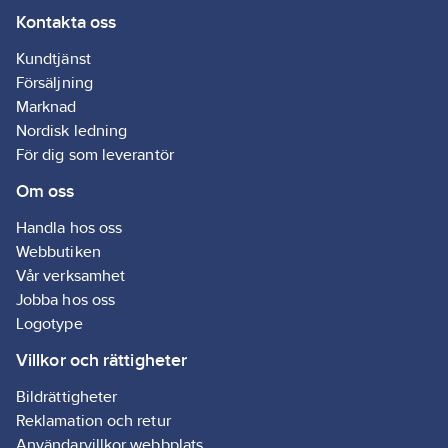
Kontakta oss
spolsäker). Semko-
godkänd, EMC-testad
Kundtjänst
och CE-märkt.
Försäljning
Effektsteg: 0-1-2 kW.
Marknad
Försedd med 1,8 meter
Nordisk ledning
lång anslutningssladd
För dig som leverantör
med stickpropp.
Om oss
Artikelnr:
4004012011
Lev. artikelnr:
401218
Handla hos oss
Ean
7330334019236
Webbutiken
artikelnr:
Vår verksamhet
Materialklass
GG20
Jobba hos oss
Logotype
Villkor och rättigheter
Bildrättigheter
Reklamation och retur
Användarvillkor webbplats