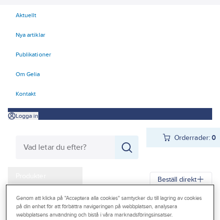
Aktuellt
Nya artiklar
Publikationer
Om Gelia
Kontakt
Logga in
Orderrader:
0
Produkter
Beställ direkt
Kampanjer
Genom att klicka på "Acceptera alla cookies" samtycker du till lagring av cookies
Gelia
Produkter
Gelia El
Kyl- och värmeprodukter
Värmefläktar
på din enhet för att förbättra navigeringen på webbplatsen, analysera
Outlet
webbplatsens användning och bistå i våra marknadsföringsinsatser.