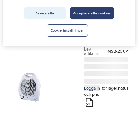
Vårt erbjudande
GELIA
Värmefläkt,
Avvisa alla
Acceptera alla cookies
Interiör
plast, 2 kW
Handla hos oss
VÄRMEFLÄKT
Cookie-inställningar
2000W PLAST VIT
Guider & inspiration
Artikelnr:
4002000051
Lev.
Vanliga frågor
NSB-200A
artikelnr:
Logga in
för lagerstatus
och pris