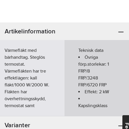
Artikelinformation
Värmefläkt med
Teknisk data
bärhandtag. Steglös
Övriga
termostat.
förp.storlekar:
1
Värmefläkten har tre
FRP/8
effektlägen: kall
FRP/3248
fläkt/1000 W/2000 W.
FRP/6720 FRP
Fläkten har
Effekt:
2
kW
överhettningsskydd,
termostat samt
Kapslingsklass
indikatorlampa. Kabel
(IP):
IP20
1,35 m med
Antal
Varianter
stickpropp.
effektsteg:
2