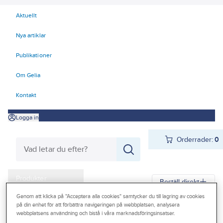
Aktuellt
Nya artiklar
Publikationer
Om Gelia
Kontakt
Logga in
Orderrader:
0
Produkter
Beställ direkt
Kampanjer
Genom att klicka på "Acceptera alla cookies" samtycker du till lagring av cookies
på din enhet för att förbättra navigeringen på webbplatsen, analysera
Gelia
Produkter
Gelia El
Kyl- och värmeprodukter
Elradiatorer
webbplatsens användning och bistå i våra marknadsföringsinsatser.
Outlet