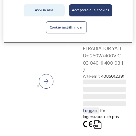
Vårt erbjudande
LVI
Avvisa alla
Acceptera alla cookies
Värmeelement
Interiör
Yali Digital+,
Handla hos oss
Cookie-inställningar
oljefyllt, 400 V,
Guider & inspiration
H 30 cm
ELRADIATOR YALI
Vanliga frågor
D+ 250W/400V C
03 040 11 400 03 1
Z
Artikelnr:
4085012391
Logga in
för
lagerstatus och pris