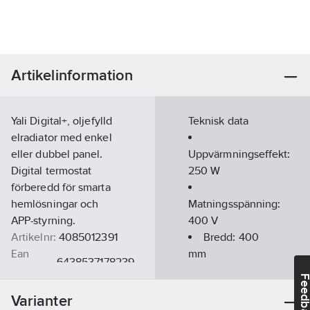
Artikelinformation
Yali Digital+, oljefylld
Teknisk data
elradiator med enkel
eller dubbel panel.
Uppvärmningseffekt:
Digital termostat
250
W
förberedd för smarta
hemlösningar och
Matningsspänning:
APP-styrning.
400
V
Artikelnr:
4085012391
Bredd:
400
Ean
mm
6438537178239
artikelnr:
Höjd:
300
Feedba
Ägarens
mm
8501239
Varianter
artikelnr:
Djup:
82
mm