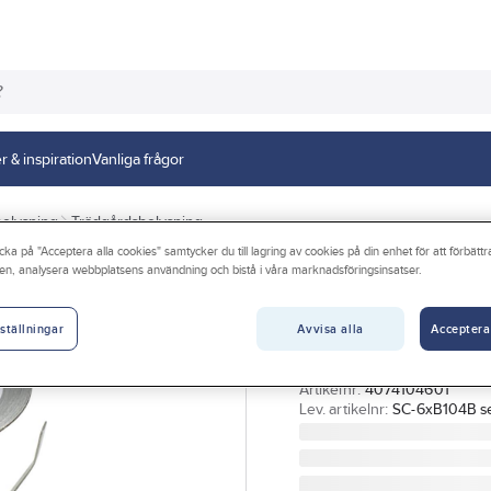
r & inspiration
Vanliga frågor
elysning
Trädgårdsbelysning
cka på "Acceptera alla cookies" samtycker du till lagring av cookies på din enhet för att förbätt
en, analysera webbplatsens användning och bistå i våra marknadsföringsinsatser.
GELIA - LIGHT 4 HOME
Trädgårdsbelysni
Avvisa alla
Acceptera
Onsö
ställningar
TRÄDGÅRDSB DECKLIGHT
Artikelnr:
4074104601
Lev. artikelnr:
SC-6xB104B s