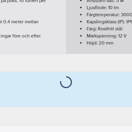
på plats. 10 lumen per
Ansluten last:
5
W
Ljusflöde:
10
lm
Färgtemperatur:
300
mt 0.4 meter mellan
Kapslingsklass (IP):
IP
Färg:
Rostfritt stål
ngar före och efter
Märkspänning:
12
V
Höjd:
20
mm
).
Diameter:
40
mm
Material:
Rostfritt stål
ed Garden Lights-
Genomsnittlig nominel
Lämplig för användn
Med ljuskälla:
Ja
Typ av ljuskälla:
LED