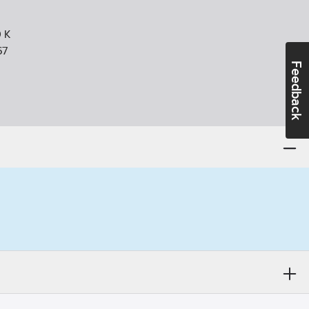
0
K
67
Feedback
l livslängd:
50000
h
ing utomhus:
Ja