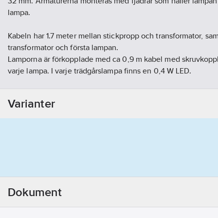
32 mm. Armaturerna monteras med fjädrar som håller lampan 
lampa.
Kabeln har 1.7 meter mellan stickpropp och transformator, sa
transformator och första lampan.
Lamporna är förkopplade med ca 0,9 m kabel med skruvkoppli
varje lampa. I varje trädgårslampa finns en 0,4 W LED.
Transformatorn kan driva upp till 12 stycken armaturer (á 0,4W
Varianter
Observera att denna trädgårdsbelysning inte är kompatibel m
systemet.
Artikelnr:
4074104601
Lev. artikelnr:
SC-6xB104B set
Ean artikelnr:
7318270104766
Materialklass
GG19
Dokument