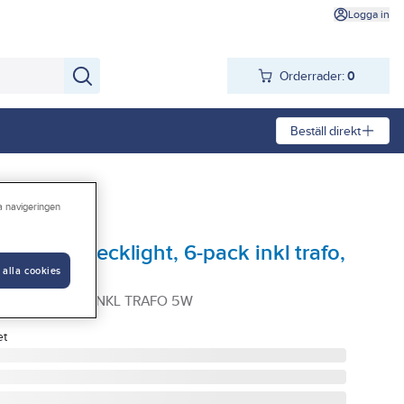
Logga in
Orderrader:
0
Beställ direkt
ra navigeringen
ng LED, decklight, 6-pack inkl trafo,
 alla cookies
 6-PACK SET INKL TRAFO 5W
et