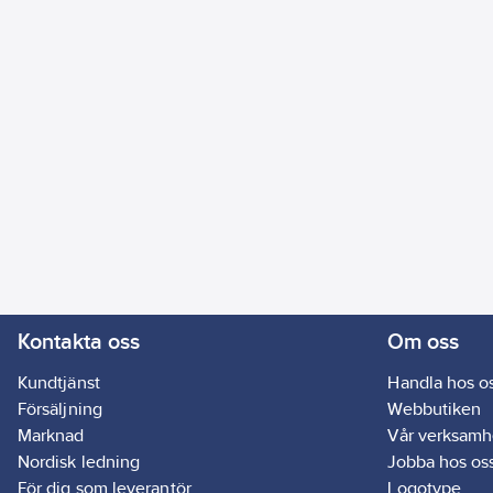
Kontakta oss
Om oss
Kundtjänst
Handla hos o
Försäljning
Webbutiken
Marknad
Vår verksamh
Nordisk ledning
Jobba hos os
För dig som leverantör
Logotype