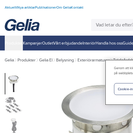
Aktuellt
Nya artiklar
Publikationer
Om Gelia
Kontakt
Produkter
Kampanjer
Outlet
Vårt erbjudande
Interiör
Handla hos oss
Guide
Gelia
Produkter
Gelia El
Belysning
Exteriörarmaturer
Trädgårdsb
Genom att kli
på webbplats
Cookie-in