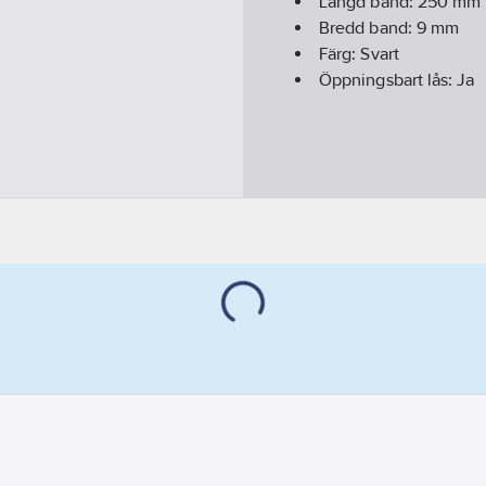
Längd band:
250
mm
Bredd band:
9
mm
Färg:
Svart
Öppningsbart lås:
Ja