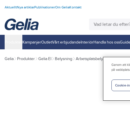
Aktuellt
Nya artiklar
Publikationer
Om Gelia
Kontakt
Produkter
Kampanjer
Outlet
Vårt erbjudande
Interiör
Handla hos oss
Guide
Gelia
Produkter
Gelia El
Belysning
Arbetsplatsbelysning
Genom att kli
på webbplats
Cookie-in