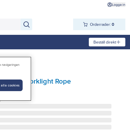
Logga in
Orderrader:
0
Beställ direkt
ra navigeringen
D-slinga Worklight Rope
 alla cookies
0MM 10 ST
6