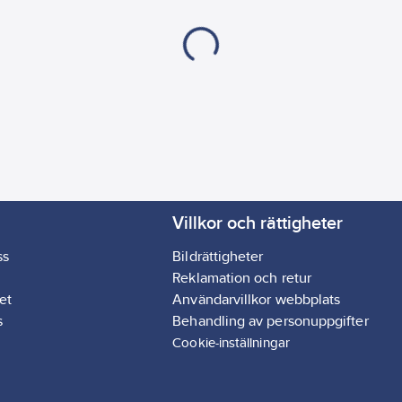
Villkor och rättigheter
ss
Bildrättigheter
Reklamation och retur
et
Användarvillkor webbplats
s
Behandling av personuppgifter
Cookie-inställningar