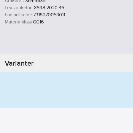
Artikelnr:
36446135
Lev. artikelnr:
XS98-2020-46
Ean artikelnr:
7318270059011
Materialklass
GG16
Varianter