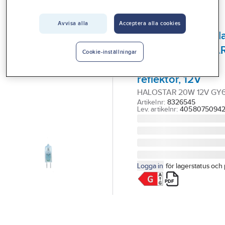
Vårt erbjudande
Avvisa alla
Acceptera alla cookies
OSRAM
Interiör
Lågvoltshalogen
Handla hos oss
2-stifts HALOSTA
Cookie-inställningar
STARLITE® utan
Guider & inspiration
reflektor, 12V
Vanliga frågor
HALOSTAR 20W 12V GY6
Artikelnr:
8326545
Lev. artikelnr:
4058075094
Logga in
för lagerstatus och 