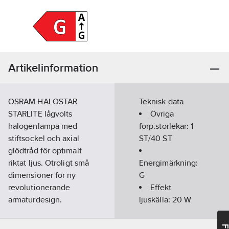
Artikelinformation
OSRAM HALOSTAR
Teknisk data
STARLITE lågvolts
Övriga
halogenlampa med
förp.storlekar:
1
stiftsockel och axial
ST/40 ST
glödtråd för optimalt
riktat ljus. Otroligt små
Energimärkning:
dimensioner för ny
G
revolutionerande
Effekt
armaturdesign.
ljuskälla:
20
W
Godkänd för
användning i öppna
Färgtemperatur: