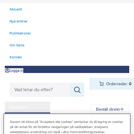
Aktuellt
Nya artiklar
Publikationer
Om Gelia
Kontakt
Logga in
Orderrader:
0
Produkter
Beställ direkt
Kampanjer
Genom att klicka på "Acceptera alla cookies" samtycker du till lagring av cookies
Gelia
Produkter
El
Belysning, Armaturer, Ljuskällor 70-83
på din enhet för att förbättra navigeringen på webbplatsen, analysera
Outlet
webbplatsens användning och bistå i våra marknadsföringsinsatser.
83 Ljuskällor
Halogenlampor