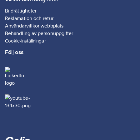
Infraröd/beläggning
Bildrättigheter
teknik:
Nej
Reklamation och retur
Xenon:
Nej
Användarvillkor webbplats
Behandling av personuppgifter
Lampbeteckning:
Cookie-inställningar
Övrigt
Följ oss
REACH
Datum:
2022-
06-01
REACH
Informationsplikt:
Nej