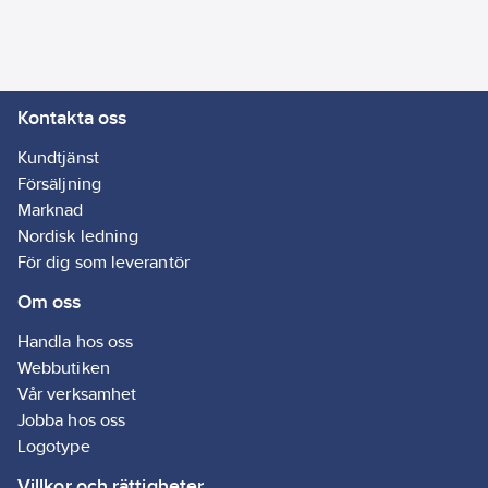
Genomsnittlig
nominell
livslängd:
2000
Kontakta oss
h
Viktad
Kundtjänst
energiförbrukning
Försäljning
under 1000
Marknad
timmar:
22
kWh
Nordisk ledning
Axiell
För dig som leverantör
fibertråd:
Ja
Om oss
Med UV-
skydd:
Ja
Handla hos oss
Webbutiken
Lågtrycksteknik:
Vår verksamhet
Ja
Jobba hos oss
Lämplig för
Logotype
bakugn:
Nej
Villkor och rättigheter