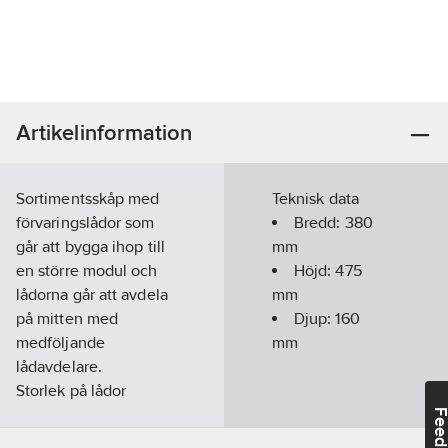
Artikelinformation
Sortimentsskåp med
Teknisk data
förvaringslådor som
Bredd:
380
går att bygga ihop till
mm
en större modul och
Höjd:
475
lådorna går att avdela
mm
på mitten med
Djup:
160
medföljande
mm
lådavdelare.
Storlek på lådor
(LxBxD): 50x140x35
Feedba
mm, 60 st.