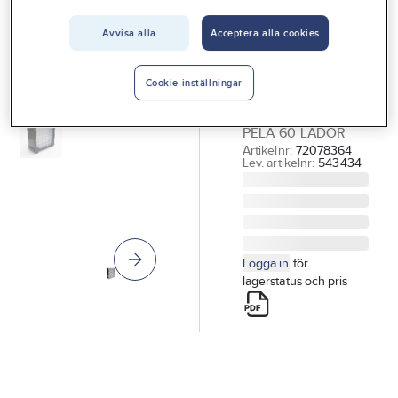
Vårt erbjudande
Avvisa alla
Acceptera alla cookies
PELA TOOLS
Interiör
Sortimentskåp
Handla hos oss
PELA 60 lådor
Cookie-inställningar
SORTIMENTSKÅP
Guider & inspiration
PELA 60 LÅDOR
Vanliga frågor
Artikelnr:
72078364
Lev. artikelnr:
543434
Logga in
för
lagerstatus och pris