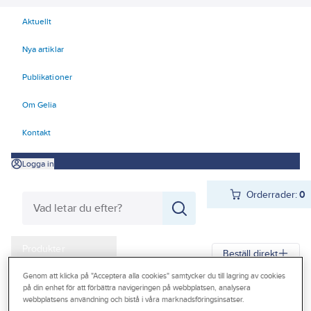
Aktuellt
Nya artiklar
Publikationer
Om Gelia
Kontakt
Logga in
Orderrader:
0
Produkter
Beställ direkt
Kampanjer
Genom att klicka på "Acceptera alla cookies" samtycker du till lagring av cookies
på din enhet för att förbättra navigeringen på webbplatsen, analysera
Gelia
Produkter
Arbetsplats
Förvaring
Väskor och lådor
Outlet
webbplatsens användning och bistå i våra marknadsföringsinsatser.
Lagerboxar och transportlådor