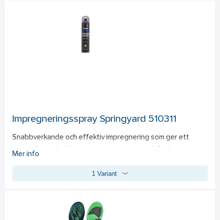
efter ca 15 min och håller en temperatur på omkring 40 °C i 
upp till 8 timmar. 
En mycket omtyckt värmekälla att ha i exempelvis pjäxor, 
vantar, kängor eller skidskor. Toe Warmers är en 
engångsprodukt. 
● Håller värmen upp till 8 timmar 
● Når en medeltemperatur på ca 40 °C 
● Aktiveras omgående vid kontakt med syre 
Impregneringsspray Springyard 510311
● Innehåller naturliga ingredienser
Snabbverkande och effektiv impregnering som ger ett 
omedelbart skydd mot regn, snö, smuts och fläckar. 
Mer info
Bibehåller materialets andningsförmåga och fungerar 
1 Variant
utmärkt på de flesta material såsom läder, textil, 
mocka/nubuck, syntet och textila funktionsmaterial. Fri från 
PFAS och tillverkad med grön certifierad drivgas. 