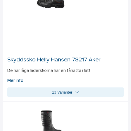
SRC HRO.
Skyddssko Helly Hansen 78217 Aker
De här låga läderskorna har en tåhätta i lätt 
kompositmaterial och ett metallfritt spiktrampskydd. De har 
Mer info
en direktgjuten tåhätta i PU och en hälförstärkning i PU med 
13 Varianter
hälstöd.  Vattentåligt läder med PU-beläggning, plös med 
extra vaddering, reflekterande detaljer. 
Standard: 
S3 SRC.