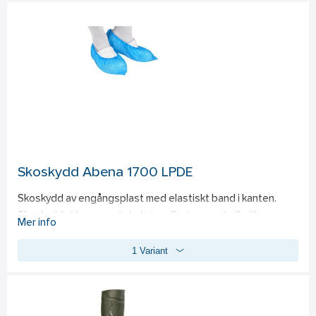
Skoskydd Abena 1700 LPDE
Skoskydd av engångsplast med elastiskt band i kanten. 
Skoskyddet har en präglad yta, vilket ger en halksäker 
Mer info
effekt. Det används främst för att skydda skor eller för att 
1 Variant
förhindra nedsmutsning av golv etc. i miljöer där hög 
hygienisk standard krävs, till exempel inom hälso- och 
sjukvård, livsmedelsproduktion, i produktionsmiljöer eller vid 
förpackning av varor. Storlek XL passar US-skostorlek 9–