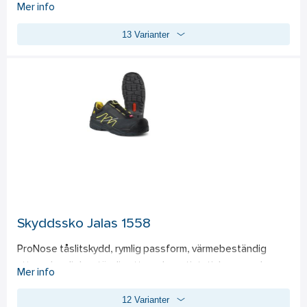
från Vibram® som säkerställer en fotriktig ergonomi. 
Mer info
Ovandelen är en blandning av ripstop Cordura® och läder 
13 Varianter
som tillsammans med Gore-Tex®-membranet säkerställer 
vattentäthet och bibehållen luftighet. Värmebeständig 
yttersula i nitrilgummi från Vibram® Mellansula EVA med 
TPU-gelänk. Uttagbar innersula med fukttransporterande 
funktion. Extra porondämpning för optimal komfort. 
Glasfibertåhätta och mjukt icke-metalliskt spiktrampskydd. 
Med Boa®-mekanismen spänner du dina skor med ett 
enkelt vrid så att de exakt passar dina fötter. Snörningen 
släpper behändigt då du lyfter vredet, vilket gör att du 
snabbt och enkelt kan ta av skorna.
Skyddssko Jalas 1558
ProNose tåslitskydd, rymlig passform, värmebeständig 
yttersula, oljebeständig yttersula, antistatiska egenskaper, 
Mer info
bälgplös, polstrad skaftkant, ventilerande innersula, Boa® 
12 Varianter
Fit System, vattenavvisande, dubbla stötdämpningszoner, 