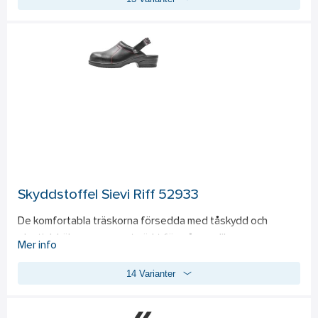
slitstyrka och tack vare flexibla skåror böjer sig skon 
optimalt. FlexStep-sulan garanterar utmärkt stötdämpning. 
Denna sko är inte metallfri. 
Standard: 
EN ISO 20345: S3 
SRC.
Skyddstoffel Sievi Riff 52933
De komfortabla träskorna försedda med tåskydd och 
elastisk hälrem passar utmärkt för många olika 
Mer info
arbetsuppgifter. Ovandelens material består av hållbart och 
14 Varianter
vattenavstötande skinn. Sula som ger bra grepp, samt tål 
olja och olika kemikalier. ESD-godkänd. 
Foder: 
Textil PA+PES fält  