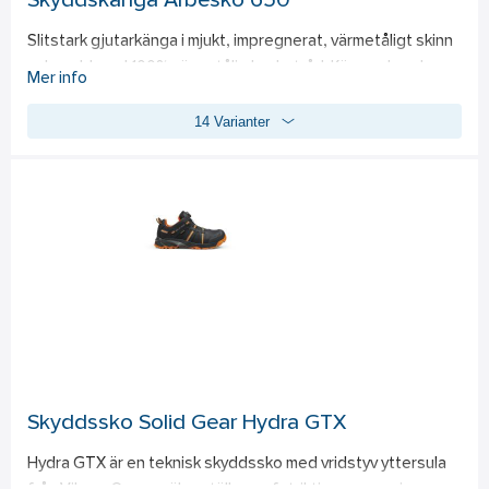
Skyddskänga Arbesko 650
Slitstark gjutarkänga i mjukt, impregnerat, värmetåligt skinn 
och sydd med 100% värmetålig kevlartråd. Kängan har den 
Mer info
revolutionerande kombinationen av inläggssulan X-40 Duo 
14 Varianter
och Energy Gel® 2.0 för maximal stötdämpning, exceptionell 
återfjädring och sviktkänsla. Slitskydd på tån, lätt 
aluminiumtåhätta, mjukt spiktrampskydd och en 
värmebeständig nitrilgummisula med mycket bra fäste. 
Livsmedelsanpassad. 
Standard: 
EN ISO 20349:2010, S3, 
HRO, HI-1, WG, SRC.
Skyddssko Solid Gear Hydra GTX
Hydra GTX är en teknisk skyddssko med vridstyv yttersula 