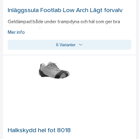
Inläggssula Footlab Low Arch Lågt forvalv
Geldämpad både under trampdyna och häl som ger bra 
stötdämpning. Formgjuten sula som ger hög stabilitet, 
Mer info
hålfotsstöd och komfort. Bra vid hälsporrebesvär. Bra 
6 Varianter
fukttransport och ventilation. PU-skum. Passar låga fotvalv.
Halkskydd hel fot 8018