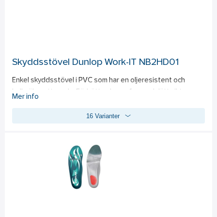
Skyddsstövel Dunlop Work-IT NB2HD01
Enkel skyddsstövel i PVC som har en oljeresistent och 
halksäker yttersula. Förbättrad passform och lätt vikt. 
Mer info
Standard: 
EN ISO 20345:2022 S5 SR FO LG.
16 Varianter