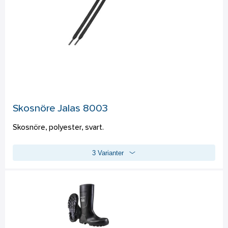
Innersula: 
Halv innersula av syntetisk textil PU + PES.  
Bindsula: 
Nonwoven, antistatisk (PET fiber, steel fiber, sbr 
latex) 
Standard: 
EN ISO 20345: SB SRC A E FO.
Skosnöre Jalas 8003
Skosnöre, polyester, svart.
3 Varianter