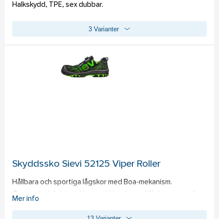
Halkskydd, TPE, sex dubbar.
3 Varianter
Skyddssko Sievi 52125 Viper Roller
Hållbara och sportiga lågskor med Boa-mekanism. 
Ovanmaterialet är vattenavstötande spaltläder som andas, 
Mer info
och ovandelens ventilationsöppningar och 3D-dry-fodret 
13 Varianter
gör skorna ännu luftigare. Tvålagerssula ger bästa möjliga 