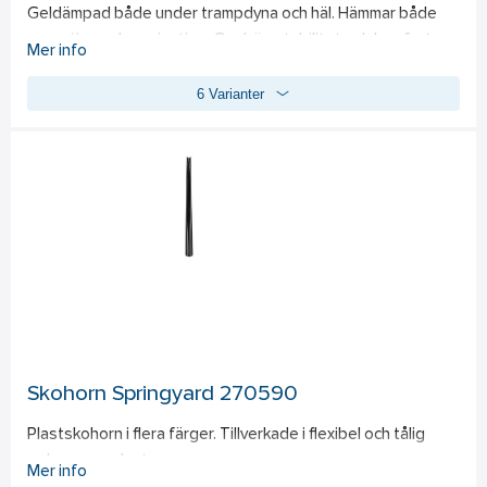
Geldämpad både under trampdyna och häl. Hämmar både 
pronation och supination. Ger hög stabilitet och komfort. 
Mer info
Bra vid hälsporrebesvär. Bra fukttransport och ventilation. 
6 Varianter
PU-skum. Passar neutrala fotvalv. skålad häldel.
Skohorn Springyard 270590
Plastskohorn i flera färger. Tillverkade i flexibel och tålig 
polypropenplast.
Mer info