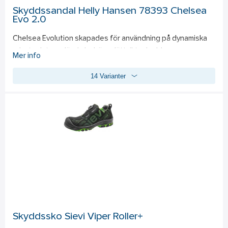
Skyddssandal Helly Hansen 78393 Chelsea
Evo 2.0
Chelsea Evolution skapades för användning på dynamiska 
arbetsplatser där du behöver lättviktsskydd som ger 
Mer info
komfort hela dagen. Detta koncept har uppdaterats med en 
14 Varianter
EVA-mellansula med hög rekyl och Ortholite® X25 Hybrid-
innersula för förbättrad komfort. Vi har också uppdaterat 
våra ventilerande och fuktavledande fodermaterial till att 
innehålla minst 50 % återvunnet innehåll. Den nya 
strömlinjeformade designen inkluderar reflekterande 
detaljer för ökad synlighet på och utanför arbetsplatsen. EN 
ISO 20345:2011 – S1P SRC BS EN IEC 61340-4-3:2018 – ESD 
DGUV 112-191.
Skyddssko Sievi Viper Roller+