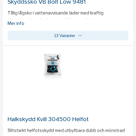
Skyddssko VB Bolt Low 9481
Tålig lågsko i vattenavvisande läder med kraftig 
tåförstärkning i PU för ökad hållbarhet. Spiktrampskydd och 
Mer info
tåhätta i stål. Grov oljebeständig slitsula i PU. Skyddsklass 
13 Varianter
S3 FO SR. Modellen finns i storlekarna 36-48.  
Standard: 
EN 
ISO 20345:2022 S3 FO SR. 
Mellansula: PU 
Innersula: EVA
Halkskydd Kvill 304500 Helfot
Slitstarkt helfotsskydd med utbytbara dubb och mönstrad 