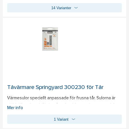
med värmebeständigt skoband av Nomex. Skon har den 
14 Varianter
revolutionerande kombinationen av inläggssulan X-40 Duo 
och Energy Gel® 2.0 för maximal stötdämpning, exceptionell 
återfjädring och sviktkänsla. Slitskydd på tån, lätt 
aluminiumtåhätta, mjukt spiktrampskydd och en 
värmebeständig nitrilgummisula med mycket bra fäste. 
Livsmedelsanpassad. 
Standard: 
EN ISO 20345:2011, S3, 
HRO, HI, SRC.
Tåvärmare Springyard 300230 för Tår
Värmesulor speciellt anpassade för frusna tår. Sulorna är 
självhäftande och fästs på undersidan av strumpan och kan 
Mer info
även fästas mot innersulan i skorna. 
1 Variant
Tåvärmarna aktiveras så fort förpackningen bryts och 
värmarna kommer i kontakt med syre. Når sin fulla effekt 