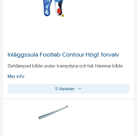
Inläggssula Footlab Contour Högt forvalv
Geldämpad både under trampdyna och häl. Hämmar både 
pronation och supination. Ger hög stabilitet och komfort. 
Mer info
Bra vid hälsporrebesvär. ESD Godkänd. Contour passar 
5 Varianter
höga fotvalv. Uppbyggnad av hålfoten, Geldämpad både 
under trampdyna och häl som ger bra stötdämpning.