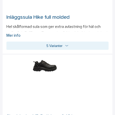
Inläggssula Hike full molded
Hel skålformad sula som ger extra avlastning för häl och 
mellanfot. CellFoam. Temperatur, fukt och bakterieresistent. 
Mer info
Stötdämpande, neutralt fotvalv. Tvättbar i 40°C. 
5 Varianter
Livsmedelsanpassad.