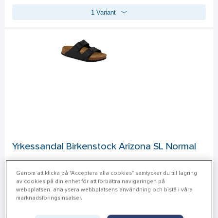
1 Variant
Yrkessandal Birkenstock Arizona SL Normal
Ikonisk Birkenstock-stil. Mellansula dämpning EVA. Halksäker 
Genom att klicka på "Acceptera alla cookies" samtycker du till lagring
yttersula - olje- och fettbeständig yttersula. 
Mer info
av cookies på din enhet för att förbättra navigeringen på
Tillämpningsområde: (Hotell/Restaurang/Catering), 
webbplatsen, analysera webbplatsens användning och bistå i våra
marknadsföringsinsatser.
27 Varianter
Servicepersonal. Testad för halksäkerhet SRA. EN ISO 
13287:2012.