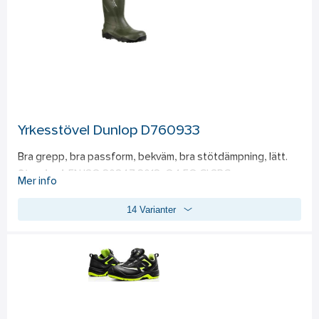
11,5. 
Material: 
LDPE.
Yrkesstövel Dunlop D760933
Bra grepp, bra passform, bekväm, bra stötdämpning, lätt. 
Standard: 
EN ISO 20347:2012, O4 FO CI SRC.
Mer info
14 Varianter