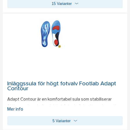
15 Varianter
energiåtergivning för att hålla dig bekväm och på fötterna 
hela dagen. Nu kommer Kensington serien med uppdaterad 
version; MXR som är en ny ovandel med mikrofiber i 
kombiantion med rip-stop textil. Detta ger modellen en 
slitstark ovandel kombinerat med en sportig look. 
Standard: 
EN ISO 20345:2022 S3S HRO SR BS EN IEC 61340-4-3:2018 
– ESD.
Inläggssula för högt fotvalv Footlab Adapt
Contour
Adapt Contour är en komfortabel sula som stabiliserar 
fötter med neutralt och högt fotvalv. Sulan är uppbyggd i 
Mer info
mellanfoten för kontroll av överpronation. Geldämpad i häl 
5 Varianter
och under framfot. Livsmedelsanpassad.