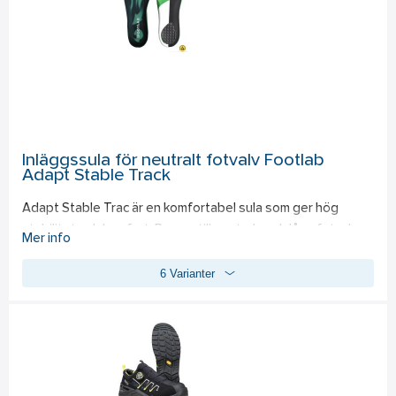
Ger ett omedelbart skydd mot väta och smuts 
Snabbtorkande ocj lättanvänd 
Bibehåller materialets andningsförmåga 
Tillverkad med grön certifierad drivgas 
Applicerbar på de flesta material 
Tillverkad i Sverige 
PFAS-fri
Inläggssula för neutralt fotvalv Footlab
Adapt Stable Track
Adapt Stable Trac är en komfortabel sula som ger hög 
stabilitet och komfort. Passar till neutrala och låga fotvalv. 
Mer info
Sulan hämmar både pronation och supination samt är bra vid 
6 Varianter
hälsporrebesvär. Geldämpad i häl och under framfot. 
Livsmedelsanpassad.