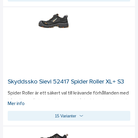
överensstämmer med IEC 61340-5-1 (ESD). 
Standard: 
EN ISO 
20345:2011, S3 SRC CI HRO HI.
Skyddssko Sievi 52417 Spider Roller XL+ S3
Spider Roller är ett säkert val till krävande förhållanden med 
hårt slitage. Foten skyddas av ett tåskydd av aluminium och 
Mer info
ett spiktrampskydd av stål, medan ovandelens skinn 
15 Varianter
skyddas av en elegant tåhätta. 3D-dry®-fodret, Dual-
innersulorna och Boa®-mekanismen ökar 
användningskomforten. PU/gummifriktionssulan tål 
temperaturer upp till 300 °C. 
Standard: 
EN ISO 20345: S3 