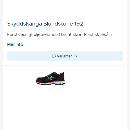
smörjmedel. 
Standard: 
EN ISO 20345:2011 S5 CI SRC.
Skyddskänga Blundstone 192
Förstklassigt oljebehandlat brunt skinn. Elastisk resår i 
sidorna och stålhätta. Urtagbar PU-innersula med 
Mer info
stötdämpande Poron-inlägg i häl och tå. Motståndskraftig 
13 Varianter
mot mikrobiologisk nedbrytning. 
Standard: 
EN ISO 20345, 
S2.