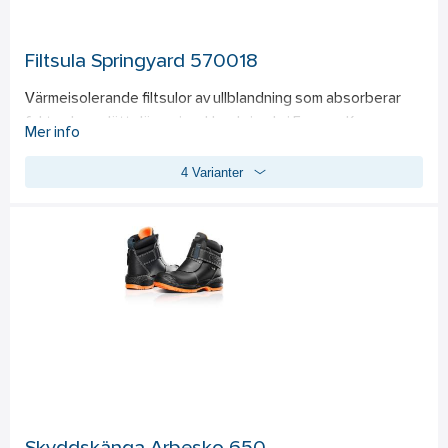
Filtsula Springyard 570018
Värmeisolerande filtsulor av ullblandning som absorberar 
fukt och ger lätt dämpning. Handgjorda i Europa. Kan 
Mer info
handtvättas. Lufta sulorna efter användning och byt ut vid 
4 Varianter
behov. 
Värmeisolerande 
Fuktabsorberande​ 
Klippbara 
Dubbelstorlekar