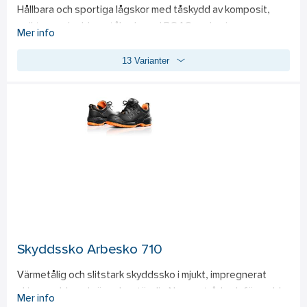
Hållbara och sportiga lågskor med tåskydd av komposit, 
spiktrampskydd av stål och med BOA®-mekanism. 
Mer info
Ovanmaterialet är vattenavstötande spaltläder som andas, 
13 Varianter
och ovandelens ventilationsöppningar och 3D-dry®-fodret 
gör skorna ännu luftigare. Tvålagerssula ger bästa möjliga 
slitstyrka och tack vare flexibla skåror böjer sig skon 
optimalt. FlexStep®-sulan garanterar utmärkt 
stötdämpning.
Skyddssko Arbesko 710
Värmetålig och slitstark skyddssko i mjukt, impregnerat 
skinn, sydd med värmebeständig Nomex-tråd och försedd 
Mer info