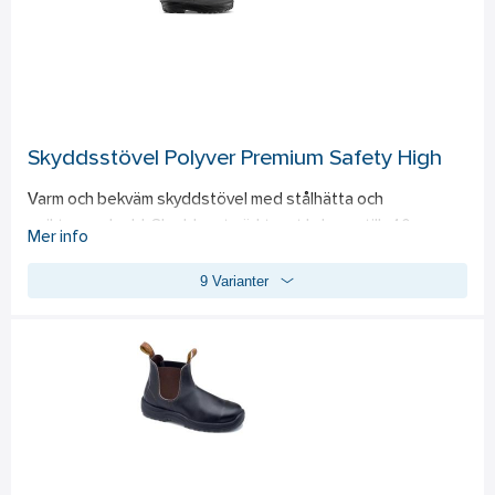
Skyddsstövel Polyver Premium Safety High
Varm och bekväm skyddstövel med stålhätta och 
spiktrampskydd. Skyddar utmärkt mot kyla ner till -40c. 
Mer info
Jämfört med en pvc eller gummi stövel så är den 40% lättare  
9 Varianter
3 x gånger varmare och har dubbelt så bra hållbarhet. 
• Svensktillverkad 
• 100% vattentät 
• Klack , förbättrad säkerhet på stegar 
• Sulinlägg med spiktrampskydd i textilt kompositmaterial 
• Innerfoder i akryl 
• Ergonomisk utformad 
• Står emot slitage, kolväten, oljor och industiella 