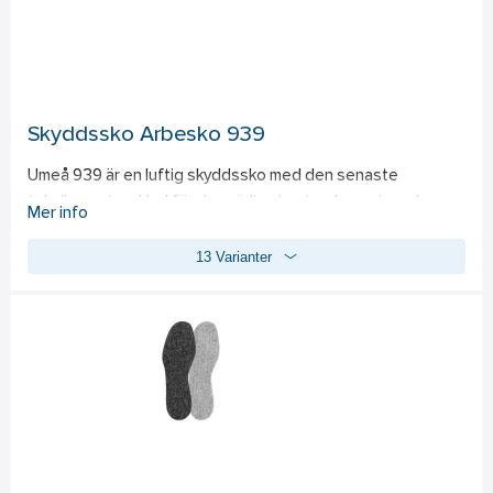
Skyddssko Arbesko 939
Umeå 939 är en luftig skyddssko med den senaste 
tekniken, utvecklad för den rörliga hantverkaren inom bygg, 
Mer info
VVS och el. Den är smidigt böjlig och ändå stabil – bra när du 
13 Varianter
sitter på huk eller klättrar uppför en stege. Skon är bekväm, 
utan skavande sömmar. 939 andas, men klarar lättare regn, 
har slitstarkt tåskydd och står emot gödsel och gräs. 
Standard: 
EN ISO 20345:2011, S1, P, HRO, SRC.