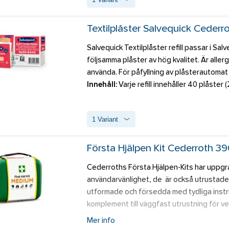
frätande ämnen) men kan användas i steg 2 u
Textilplåster Salvequick Ceder
Salvequick Textilplåster refill passar i Sal
följsamma plåster av hög kvalitet. Är allerg
använda. För påfyllning av plåsterautoma
Innehåll:
 Varje refill innehåller 40 plåste
1 Variant
Första Hjälpen Kit Cederroth 3
Cederroths Första Hjälpen-Kits har uppgra
användarvänlighet, de  är också utrustad
utformade och försedda med tydliga instruk
komplement till väggfast utrustning för ve
bära med sig och har ett justerbart kardbo
Mer info