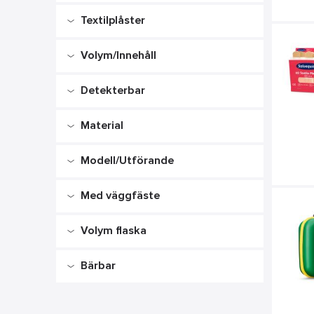
Ja
Textilplåster
Ja
Volym/Innehåll
Detekterbar
-
Ja
Material
Plast
Modell/Utförande
Väska
Med väggfäste
Bag/Påse
Nej
Första hjälpensax
Volym flaska
Ja
Bärbar
-
Ja
Nej