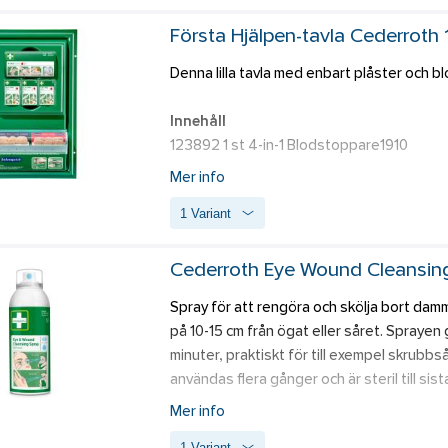
REF 1911, 3 st Cederroth 4-in-1 mini Blodst
REF 901900, 1 (x 2) st Cederroth Burn Gel 
Första Hjälpen-tavla Cederroth
REF 726000, 1 Cederroth Eye & Wound Clea
Denna lilla tavla med enbart plåster och 
REF 51011019, 1 Cederroth Soft Foam Banda
1 Salvequick Plåsterautomat inkl 45 Plastp
Innehåll
REF 323700, 1 (x 20) st Salvequick Sårtvätt
123892 1 st 4-in-1 Blodstoppare1910 
REF 2596, 1 Cederroth Skyddspaket. 
125961 3 st 4-in-1 Mini blodstoppare 1911 
1 Första Hjälpen-instruktion, 1 refillnyckel, 1
Mer info
123885 1 st Salvequick Textilplåster Cede
1 Variant
123886 1 st Salvequick Plastplåster Cede
Cederroth Eye Wound Cleansin
Spray för att rengöra och skölja bort dam
på 10-15 cm från ögat eller såret. Sprayen 
minuter, praktiskt för till exempel skrubb
användas flera gånger och är steril till sist
Mer info
OBS!
 Produkten ersätter inte ögondusch v
1 Variant