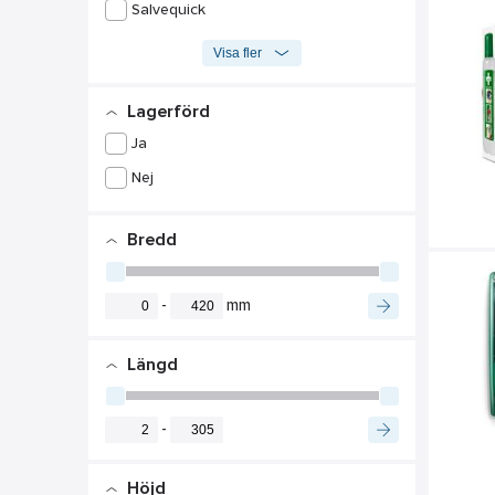
Salvequick
Visa fler
Lagerförd
Ja
Nej
Bredd
-
mm
Längd
-
Höjd