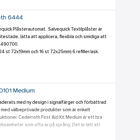
nder transport till sjukhus efter initial sköljning.
roth 6444
vequick Plåsterautomat.  Salvequick Textilplåster är 
itestade, lätta att applicera, flexibla och smidiga att 
t 490700. 
r (24 st 72x19mm och 16 st 72x25mm) 6 refiller/ask.
90101 Medium
derats med ny design i signalfärger och förbättrad 
e med välbeprövade produkter som är enkelt 
tioner. Cederroth First Aid Kit Medium är ett bra 
rksamheter som ofta är på språng. Det är lätt att 
rrhandtag. Väskan är gjord i ett tåligt formpressat 