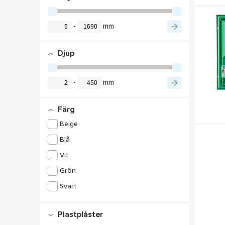
-
mm
Djup
-
mm
Färg
Beige
Blå
Vit
Grön
Svart
Plastplåster