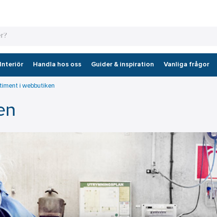
Interiör
Handla hos oss
Guider & inspiration
Vanliga frågor
timent i webbutiken
en