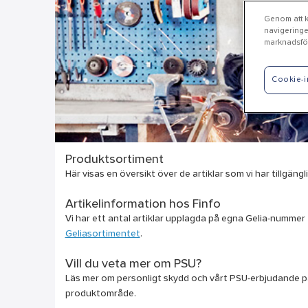
Genom att kl
navigeringe
marknadsför
Cookie-i
Produktsortiment
Här visas en översikt över de artiklar som vi har tillgän
Artikelinformation hos Finfo
Vi har ett antal artiklar upplagda på egna Gelia-nummer fö
Geliasortimentet
.
Vill du veta mer om PSU?
Läs mer om personligt skydd och vårt PSU-erbjudande p
produktområde.