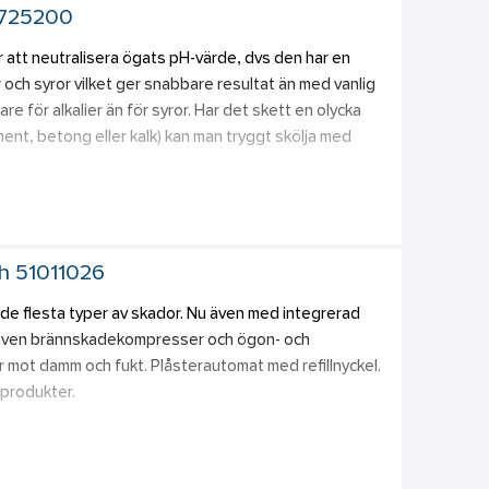
 725200
att neutralisera ögats pH-värde, dvs den har en 
 och syror vilket ger snabbare resultat än med vanlig 
re för alkalier än för syror. Har det skett en olycka 
ent, betong eller kalk) kan man tryggt skölja med 
fosfatfri för optimal sköljning. En lätthanterlig 
öst flöde av vätska. Snabb och enkel att öppna. 
tlösning med 0,9% NaCl. Utan konserveringsmedel. 
th 51011026
s separat.
de flesta typer av skador. Nu även med integrerad 
 även brännskadekompresser och ögon- och 
 mot damm och fukt. Plåsterautomat med refillnyckel. 
 produkter. 
re. 