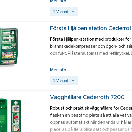
Mer info
10 st Salvequick Plåster (refill 1880)
därmed längre sköljtid. Ögonduschflaskan 
1 Variant
skruvas upp på väggen eller i närheten av
Hållbarhetstid: 4,5 år. 
Första Hjälpen station Cederro
Innehåll:
 2x500 ml Steril buffrad isoton k
Första Hjälpen-station med produkter för d
brännskadekompresser och ögon- och sårt
och fukt. Plåsterautomat med refillnyckel. 
Innehåll:
Mer info
2 st Cederroth 4-in-1 Blodstoppare (REF 19
1 Variant
3 st Cederroth 4-in-1 mini Blodstoppare (RE
1 (x 2) st Cederroth Burn Gel Dressing (RE
1 st Cederroth Eye & Wound Cleansing spr
Vägghållare Cederroth 7200
1 st Cederroth Soft Foam Bandage Beige 6 
Robust och praktisk vägghållare för Cede
1 st Salvequick Plåsterautomat inkl 45 st P
flaskan en bestämd plats så att alla vet var
6444) 
öppnas automatiskt när den vrids ur hålla
1 (x 20) st Salvequick Sårtvättare (REF 323
placeras på flera olika sätt och passar därf
1 st Cederroth Skyddspaket (REF 2596) 