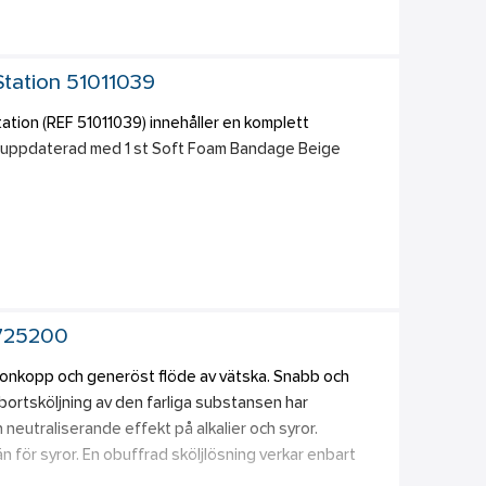
nehållet mot damm och smuts. Väskan kan bredas ut på 
  förpackade i transparenta plastfickor vilket gör det 
d räknas. Det finns utrymme för komplettering av eget 
skan synlig på långt håll. Innehåller produkter för små 
-Station 51011039
ationssvikt samt skyddsprodukter vid HLR.   
tation (REF 51011039) innehåller en komplett 
 nu uppdaterad med 1 st Soft Foam Bandage Beige 
0) 
 1911) 
6036) 
6444) 
 725200
0 st 
23700) 
gonkopp och generöst flöde av vätska. Snabb och 
000) 
ortsköljning av den farliga substansen har 
REF 901900) 
utraliserande effekt på alkalier och syror. 
cmx2m (REF 51011019) 
 
än för syror. En obuffrad sköljlösning verkar enbart 
ja bort den, vilket kräver större mängd vätska och 