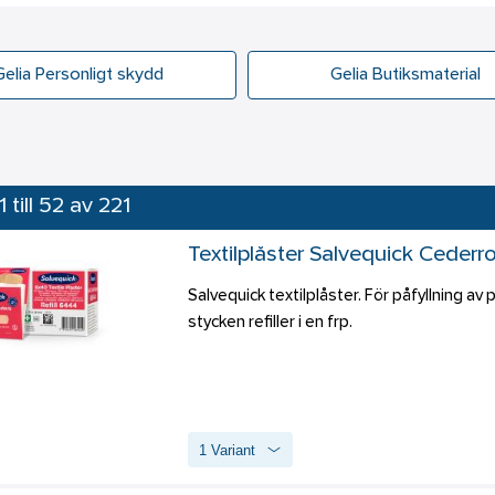
Gelia Personligt skydd
Gelia Butiksmaterial
1 till 52 av 221
Textilplåster Salvequick Ceder
Salvequick textilplåster. För påfyllning av p
stycken refiller i en frp.
1 Variant