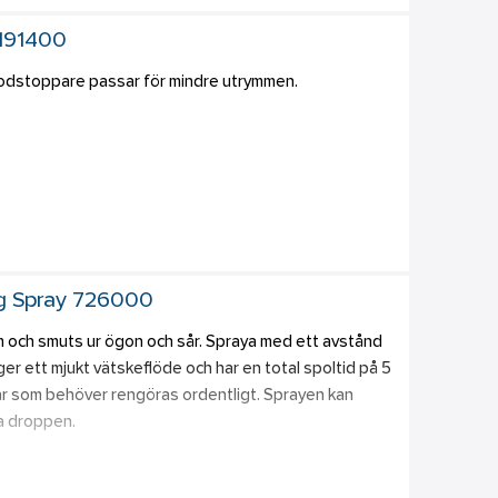
oppare. 
Dressing. 
 191400
nsing spray 150 ml. 
blodstoppare passar för mindre utrymmen. 
ge Beige 6 cm x 2 m. 
låster (REF 6036) och 40 Textilplåster (REF 6444). 
are. 
 borrmall.
rroth 6444 
rroth 6036 
g Spray 726000
m och smuts ur ögon och sår. Spraya med ett avstånd 
ger ett mjukt vätskeflöde och har en total spoltid på 5 
sår som behöver rengöras ordentligt. Sprayen kan 
a droppen.  
id akuta ögonolyckor (exempelvis vid stänk av 