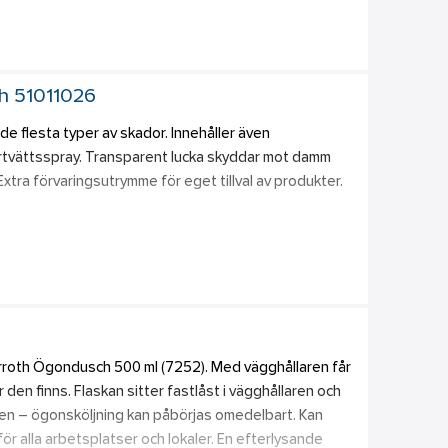
resp vägghållaren säljes separat. Vägghållaren kan 
 arbetsplatser med hög olycksrisk. För engångsbruk. 
th 51011026
oksaltlösning
e flesta typer av skador. Innehåller även 
vättsspray. Transparent lucka skyddar mot damm 
Extra förvaringsutrymme för eget tillval av produkter. 
10) 
F 1911) 
F 901900) 
ay 150 ml (REF 726000) 
cm x 2 m (REF 51011019) 
rroth Ögondusch 500 ml (7252). Med vägghållaren får 
lastplåster (REF 6036) och 40 st Textilplåster (REF 
 den finns. Flaskan sitter fastlåst i vägghållaren och 
ren – ögonsköljning kan påbörjas omedelbart. Kan 
700) 
ör alla arbetsplatser och lokaler. En efterlysande 