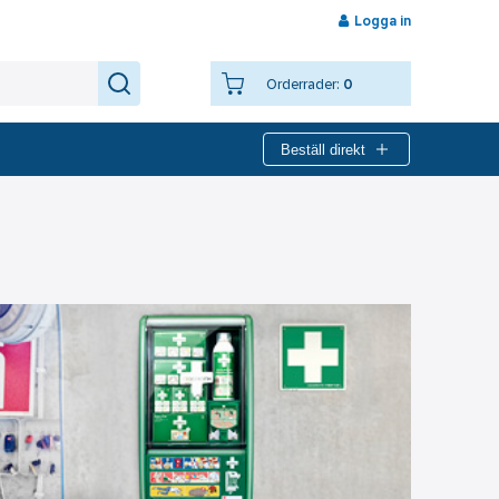
Logga in
Orderrader:
0
Beställ direkt