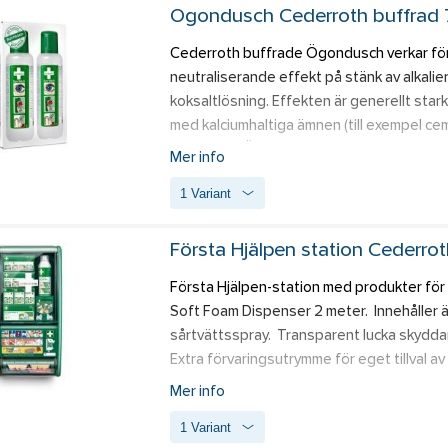
Ögondusch Cederroth buffrad
Cederroth buffrade Ögondusch verkar för 
neutraliserande effekt på stänk av alkalier
koksaltlösning. Effekten är generellt starka
med kalciumhaltiga ämnen (till exempel cem
Cederroth Ögondusch eftersom den är 100 % 
Mer info
flaska med ergonomisk ögonkopp och gener
1 Variant
Hållbarhetstid på hela 4,5 år. 
Ögonduschen är steril buffrad isoton sal
Första Hjälpen station Cederro
Ögonduschflaskan resp vägghållaren sälje
Första Hjälpen-station med produkter för 
Soft Foam Dispenser 2 meter.  Innehåller
sårtvättsspray.  Transparent lucka skyddar
Extra förvaringsutrymme för eget tillval av
Mer info
Innehåll:
1 Variant
REF 1910, 2 st Cederroth 4-in-1 Blodstoppa