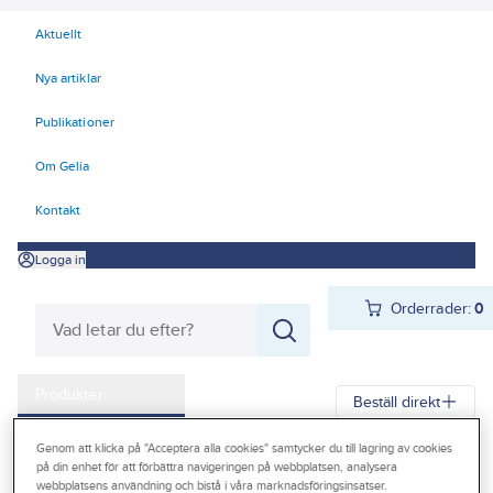
Aktuellt
Nya artiklar
Publikationer
Om Gelia
Kontakt
Logga in
Orderrader:
0
Produkter
Beställ direkt
Kampanjer
Genom att klicka på "Acceptera alla cookies" samtycker du till lagring av cookies
Gelia
Produkter
Vitvaror & Hemelektronik
Hemelektronik
på din enhet för att förbättra navigeringen på webbplatsen, analysera
Outlet
webbplatsens användning och bistå i våra marknadsföringsinsatser.
Mobiltillbehör
Kablar & laddare
Laddkablar