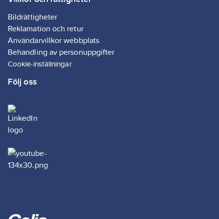
stöder kommunikation
åt båda håll.
Bildrättigheter
Artikelnr:
71813758
Reklamation och retur
Lev. artikelnr:
14269
Användarvillkor webbplats
Ean
Behandling av personuppgifter
7330985142697
artikelnr:
Cookie-inställningar
Materialklass
BF0160
Följ oss