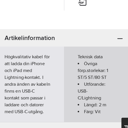
Artikelinformation
Högkvalitativ kabel för
Teknisk data
att ladda din iPhone
Övriga
och iPad med
förp.storlekar:
1
Lightning-kontakt. I
ST/5 ST/80 ST
andra änden av kabeln
Utförande:
finns en USB-C
USB-
kontakt som passar i
C/Lightning
laddare och datorer
Längd:
2
m
med USB-C-utgång.
Färg:
Vit
Kablen är certifierad
Max.
av Apple (MFi) för att
utström:
3
A