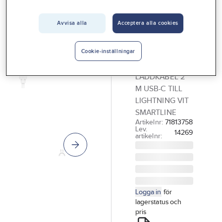
Vårt erbjudande
Avvisa alla
Acceptera alla cookies
SMARTLINE
Interiör
Laddkabel,
Handla hos oss
USB-C till
Cookie-inställningar
Lightning
Guider & inspiration
LADDKABEL 2
Vanliga frågor
M USB-C TILL
LIGHTNING VIT
SMARTLINE
Artikelnr:
71813758
Lev.
14269
artikelnr:
Logga in
för
lagerstatus och
pris