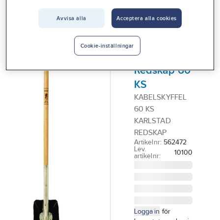
Vårt erbjudande
Avvisa alla
Acceptera alla cookies
KARLSTAD
Interiör
REDSKAP
Kabelskyffel
Handla hos oss
Cookie-inställningar
Karlstad
Guider & inspiration
Redskap 60
Vanliga frågor
KS
KABELSKYFFEL
60 KS
KARLSTAD
REDSKAP
Artikelnr:
562472
Lev.
10100
artikelnr:
Logga in
för