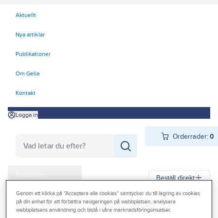
Aktuellt
Nya artiklar
Publikationer
Om Gelia
Kontakt
Logga in
Orderrader:
0
Produkter
Beställ direkt
Kampanjer
Genom att klicka på "Acceptera alla cookies" samtycker du till lagring av cookies
på din enhet för att förbättra navigeringen på webbplatsen, analysera
Gelia
Produkter
Verktyg & Maskiner
Outlet
webbplatsens användning och bistå i våra marknadsföringsinsatser.
Redskap och trädgårdsprodukter
Spadar och skyfflar