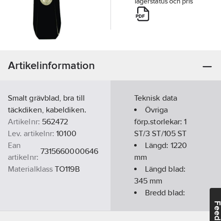
lagerstatus och pris
Artikelinformation
Smalt grävblad, bra till
Teknisk data
täckdiken, kabeldiken.
Övriga
Artikelnr:
562472
förp.storlekar:
1
Lev. artikelnr:
10100
ST/3 ST/105 ST
Ean
Längd:
1220
7315660000646
artikelnr:
mm
Materialklass
TO119B
Längd blad:
345
mm
Bredd blad:
150
mm
Feedba