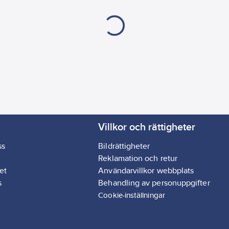
Villkor och rättigheter
ss
Bildrättigheter
Reklamation och retur
et
Användarvillkor webbplats
s
Behandling av personuppgifter
Cookie-inställningar