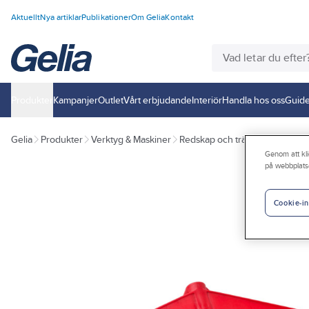
Aktuellt
Nya artiklar
Publikationer
Om Gelia
Kontakt
Produkter
Kampanjer
Outlet
Vårt erbjudande
Interiör
Handla hos oss
Guide
Gelia
Produkter
Verktyg & Maskiner
Redskap och trädgårdsprodukt
Genom att kli
på webbplats
Cookie-in