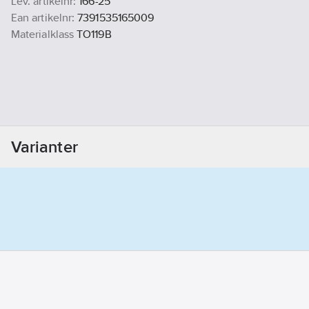
Lev. artikelnr:
166-25
Ean artikelnr:
7391535165009
Materialklass
TO119B
Varianter