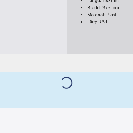
Längd:
190
mm
Bredd:
375
mm
Material:
Plast
Färg:
Röd