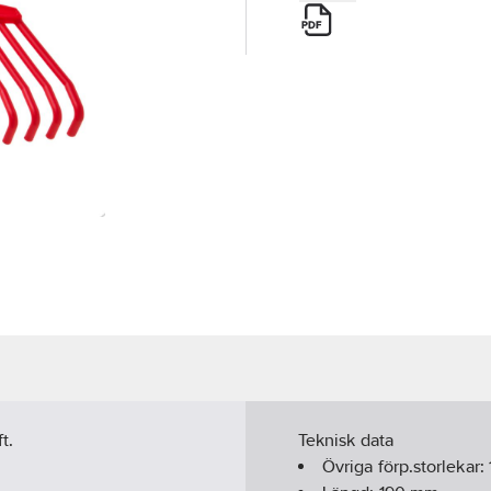
t.
Teknisk data
Övriga förp.storlekar: