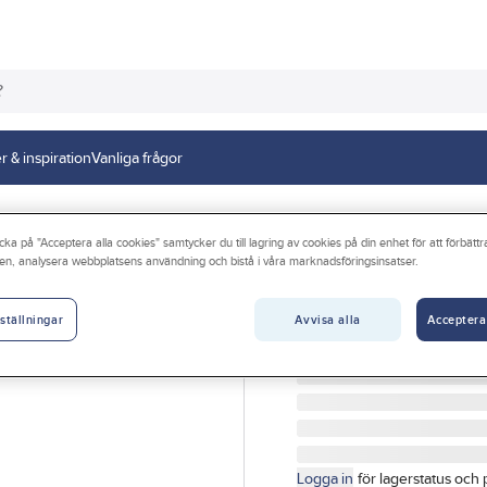
r & inspiration
Vanliga frågor
er
Krattor och räfsor
cka på "Acceptera alla cookies" samtycker du till lagring av cookies på din enhet för att förbätt
en, analysera webbplatsens användning och bistå i våra marknadsföringsinsatser.
Lövräfsa huvud
LÖVRÄFSA HUVUD RÖD
Avvisa alla
Acceptera
ställningar
Artikelnr:
716017
Lev. artikelnr:
166-25
Logga in
för lagerstatus och 