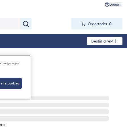
Logga in
Orderrader:
0
Beställ direkt
ra navigeringen
 Nyby
 alla cookies
pris