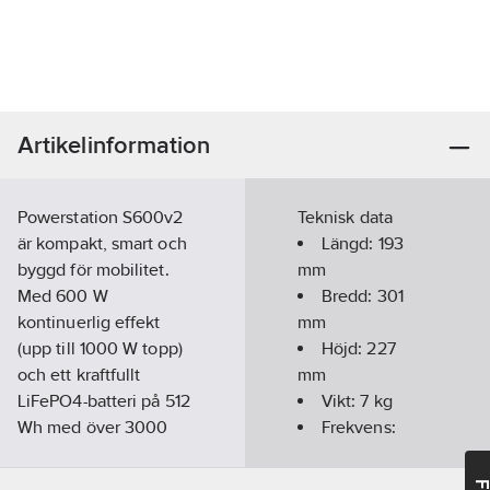
Artikelinformation
Powerstation S600v2
Teknisk data
är kompakt, smart och
Längd:
193
byggd för mobilitet.
mm
Med 600 W
Bredd:
301
kontinuerlig effekt
mm
(upp till 1000 W topp)
Höjd:
227
och ett kraftfullt
mm
LiFePO4-batteri på 512
Vikt:
7
kg
Wh med över 3000
Frekvens:
laddningscykler får du
50/60 Hz
en pålitlig strömkälla
REACH -