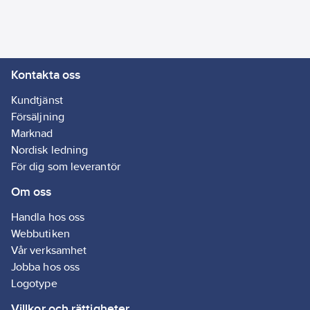
klumpiga
laddningsklossar, och
LED-lampan gör det
enkelt att använda
Kontakta oss
enheten i mörker. Med
LCD-skärm, Wi-Fi-
Kundtjänst
funktion och app-stöd
Försäljning
får du enkel och smart
Marknad
kontroll. Det
Nordisk ledning
nedfällbara handtaget
För dig som leverantör
gör den lätt att bära,
Om oss
packa och stapla.
Handla hos oss
Batteri med över
Webbutiken
3000 laddningscykler
Vår verksamhet
* Fungerar utmärkt
Jobba hos oss
med solpaneler
Logotype
* Avancerat
Villkor och rättigheter