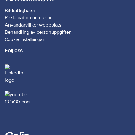
batterihanteringssystem
(BMS) för optimal
Bildrättigheter
prestanda
Reklamation och retur
* 7 integrerade
Användarvillkor webbplats
skyddssystem
Behandling av personuppgifter
* Enkel och smart
Cookie-inställningar
användning med LCD-
Följ oss
display och app
* Wi-Fi-funktion
Artikelnr:
83534704
Lev. artikelnr:
406067
Ean
8716778935148
artikelnr:
Materialklass
TH4160