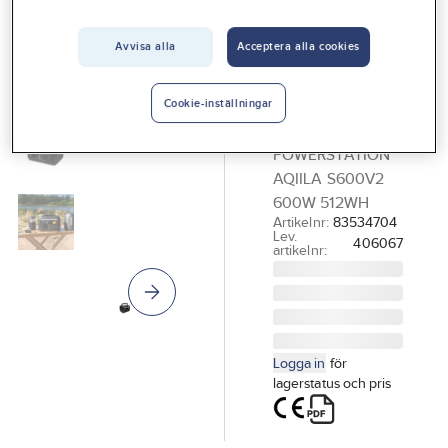
Vårt erbjudande
Avvisa alla
Acceptera alla cookies
AQIILA
Interiör
Powerstation
Handla hos oss
Aqiila
Cookie-inställningar
S600v2
Guider & inspiration
POWERSTATION
Vanliga frågor
AQIILA S600V2
600W 512WH
Artikelnr:
83534704
Lev.
406067
artikelnr:
Logga in
för
lagerstatus och pris