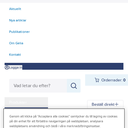
Aktuellt
Nya artiklar
Publikationer
Om Gelia
Kontakt
Logga in
Orderrader:
0
Produkter
Beställ direkt
Kampanjer
Genom att klicka på "Acceptera alla cookies" samtycker du till lagring av cookies
Gelia
Produkter
Verktyg & Maskiner
på din enhet för att förbättra navigeringen på webbplatsen, analysera
Outlet
webbplatsens användning och bistå i våra marknadsföringsinsatser.
Elhandverktyg och maskiner
Elverk
Elverk