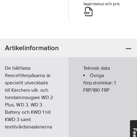
lagerstatus och pris
Artikelinformation
De hållfasta
Teknisk data
fleecefilterpåsarna är
Övriga
speciellt utvecklade
förp.storlekar:
1
till Kärchers våt- och
FRP/180 FRP
torrdammsugare WD 2
Plus, WD 3, WD 3
Battery och KWD 1 till
KWD 3 samt
textilvårdsmaskinerna
SE 4001 och SE 4002.