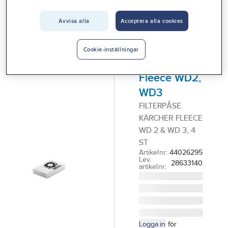
Vårt erbjudande
Tillbehör till damm - grovsugare - utsugning
Avvisa alla
Acceptera alla cookies
Interiör
KÄRCHER
Handla hos oss
Filterpåse
Cookie-inställningar
Kärcher
Guider & inspiration
Fleece WD2,
Vanliga frågor
WD3
FILTERPÅSE
KÄRCHER FLEECE
WD 2 & WD 3, 4
ST
Artikelnr:
44026295
Lev.
28633140
artikelnr:
Logga in
för