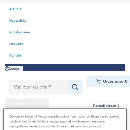
Aktuellt
Nya artiklar
Publikationer
Om Gelia
Kontakt
Logga in
Orderrader:
0
Produkter
Beställ direkt
Kampanjer
Genom att klicka på "Acceptera alla cookies" samtycker du till lagring av cookies
på din enhet för att förbättra navigeringen på webbplatsen, analysera
Gelia
Produkter
Verktyg & Maskiner
Outlet
webbplatsens användning och bistå i våra marknadsföringsinsatser.
Elhandverktyg och maskiner
Damm - Grovsugare - Utsugning