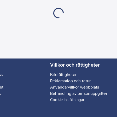
lterkassett bakom fronten,
edre infästningarna och
Tillbehör: Till ventilen
Villkor och rättigheter
ss
Bildrättigheter
Reklamation och retur
et
Användarvillkor webbplats
s
Behandling av personuppgifter
Cookie-inställningar