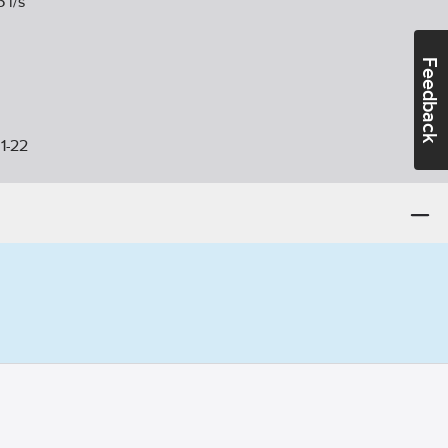
5 l/s
Feedback
1-22
nalanslutning:
124
mm
mm
ikt:
Nej
smönster:
Ja
j
:
Ja