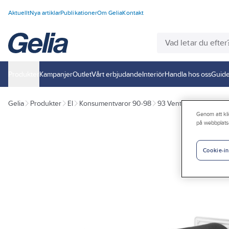
Aktuellt
Nya artiklar
Publikationer
Om Gelia
Kontakt
Produkter
Kampanjer
Outlet
Vårt erbjudande
Interiör
Handla hos oss
Guide
Gelia
Produkter
El
Konsumentvaror 90-98
93 Ventilation
Genom att kli
på webbplats
Cookie-in