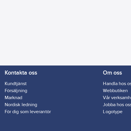
Pollen och miljöfilter byts mot nytt. Filtret är monterat i en fi
vilken demonteras enkelt genom att frigöra fronten från de n
sedan lyfta upp den. Filterkassetten rakt ut från ventilchassit. 
finns en komplett tillbehörsserie för ytterligare flexibilitet.
Artikelnr:
9302640
Lev. artikelnr:
629083
Ean artikelnr:
7318116290837
Ersätter artikelnr:
9302573
Materialklass
PNJ220
Kontakta oss
Om oss
Kundtjänst
Handla hos o
Försäljning
Webbutiken
Marknad
Vår verksamh
Nordisk ledning
Jobba hos os
För dig som leverantör
Logotype