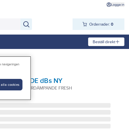
Logga in
Orderrader:
0
Beställ direkt
ra navigeringen
 Fresh TL80DE dBs NY
 alla cookies
80DE DBS BULLERDÄMPANDE FRESH