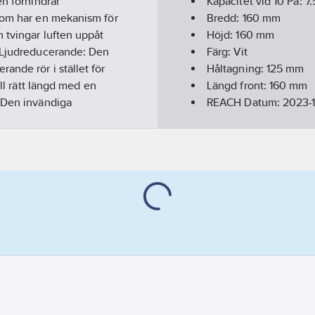
en förhindrar
Kapacitet vid 10 Pa:
7.
 som har en mekanism för
Bredd:
160
mm
 tvingar luften uppåt
Höjd:
160
mm
. Ljudreducerande: Den
Färg:
Vit
ande rör i stället för
Håltagning:
125
mm
ill rätt längd med en
Längd front:
160
mm
: Den invändiga
REACH Datum:
2023-1
nt som vinklas upp i
Nominell diameter ka
erkassett denna är även
Inbyggnadsdjup:
360
ten har fyra
Med filter:
Ja
är noggrant utvecklad för
REACH Informationspl
och år sidorna.
Begränsat utblåsning
cimeter från donet har
Självreglerande:
Nej
ring: Ventilen bör
Frånluftsventil:
Nej
a efter en placering
2-lägesinställning:
Ne
römmen och man når bästa
Tilluftsventil:
Ja
n är framtagen för detta.
Med volyminställning
h bibehållet flöde bör
Material:
Plast
nvänd mild tvållösning.