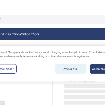
r & inspiration
Vanliga frågor
cka på "Acceptera alla cookies" samtycker du till lagring av cookies på din enhet för att förbätt
en, analysera webbplatsens användning och bistå i våra marknadsföringsinsatser.
FRESH
Friskluftsventil
Avvisa alla
Acceptera
ställningar
FRISKLUFTSVENTIL TL
Artikelnr:
9302640
Lev. artikelnr:
629083