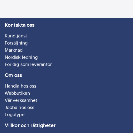
Förstärkt
tumstocksficka med
knivhållare och
Kontakta oss
pennficka.
CORDURA®-stretch-
Kundtjänst
förstärkta knäfickor.
Försäljning
Förstärkta spikfickor,
Marknad
tumstocksficka,
Nordisk ledning
bakfickor och
För dig som leverantör
baksidan av benavslut.
Om oss
4-vägsstretch. Passar
till knäskyddsfickor
Handla hos oss
anpassade till
Webbutiken
knäskydd 4027.
Vår verksamhet
Reflexdetalj på ben.
Jobba hos oss
Material:
82%
Logotype
polyamide, 18%
Villkor och rättigheter
elastane, dobby water