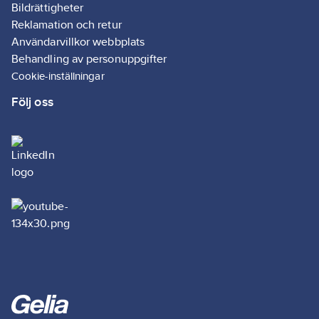
repellent 4-way
Bildrättigheter
stretch, 330 g/m2.
Reklamation och retur
Tvättråd:
40 °C. Ej
Användarvillkor webbplats
blekning. Ej kemtvätt.
Behandling av personuppgifter
Ej strykning. Ej
Cookie-inställningar
tumling.
Följ oss
Artikelnr:
570577
Lev.
199816449900C52
artikelnr:
Ean
7330509657768
artikelnr:
Materialklass
TP1520