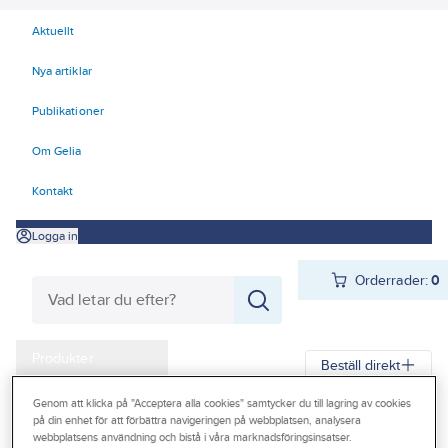
Aktuellt
Nya artiklar
Publikationer
Om Gelia
Kontakt
Logga in
Orderrader:
0
Produkter
Beställ direkt
Kampanjer
Genom att klicka på "Acceptera alla cookies" samtycker du till lagring av cookies
Gelia
Produkter
Personligt skydd
Kläder
Byxor
Byxor
på din enhet för att förbättra navigeringen på webbplatsen, analysera
Outlet
webbplatsens användning och bistå i våra marknadsföringsinsatser.