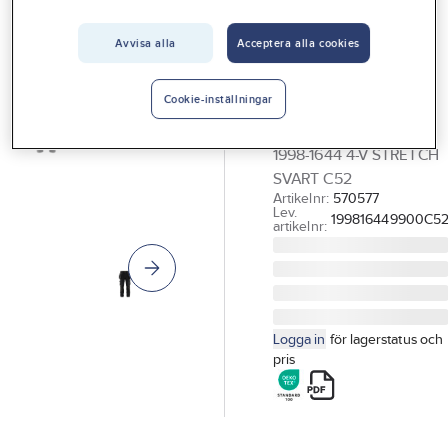
Vårt erbjudande
BLÅKLÄDER
Midjebyxa
Avvisa alla
Acceptera alla cookies
Interiör
Blåkläder 1998-
Handla hos oss
1644
Cookie-inställningar
Guider & inspiration
HANTVERKSBYXA BLK
1998-1644 4-V STRETCH
Vanliga frågor
SVART C52
Artikelnr:
570577
Lev.
199816449900C5
artikelnr:
Logga in
för lagerstatus och
pris