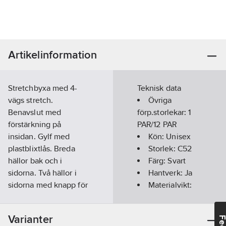
Artikelinformation
Stretchbyxa med 4-
Teknisk data
vägs stretch.
Övriga
Benavslut med
förp.storlekar:
1
förstärkning på
PAR/12 PAR
insidan. Gylf med
Kön:
Unisex
plastblixtlås. Breda
Storlek:
C52
hällor bak och i
Färg:
Svart
sidorna. Två hällor i
Hantverk:
Ja
sidorna med knapp för
Materialvikt:
hammarhållare.
330
g/m²
Avtagbar ID-kortsficka.
Längd:
1/1-
Varianter
Metallknappar.
lång