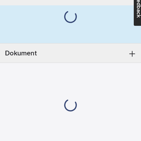
Feedba
Knivhållare med
Säsong:
Året
knapp. D-ring i
runt
linningen.
Innerbenssöm med 3-
nålsstickning. FICKOR:
Bakfickor med bälg.
Benficka med bälg
Dokument
och lock med
karborreknäppning
samt en invändig
telefonficka i mesh.
Benficka med blixtlås.
Insticksfickor.
Knäskyddsfickor.
Spikfickor - extra
breda, försedda med
verktygshankar,
verktygsfack och extra
fickor med dragkedja.