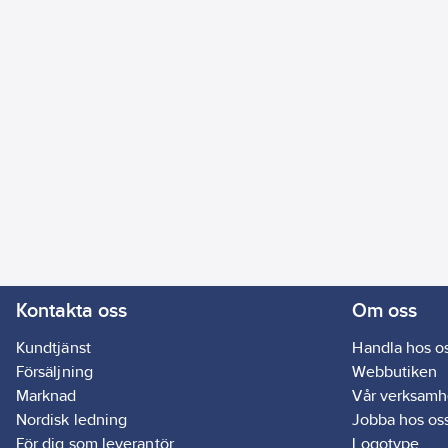
Kontakta oss
Om oss
Kundtjänst
Handla hos o
Försäljning
Webbutiken
Marknad
Vår verksamh
Nordisk ledning
Jobba hos os
För dig som leverantör
Logotype