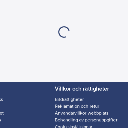
Villkor och rättigheter
ss
Bildrättigheter
Reklamation och retur
et
Användarvillkor webbplats
s
Behandling av personuppgifter
Cookie-inställningar