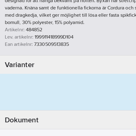
designad för att hänga bekvämt på höften. Byxan har stretch
vaderna. Knäna samt de funktionella fickorna är Cordura och 
med dragkedja, vilket ger möjlighet till lösa eller fasta spikfic
bomull, 30% polyester, 15% polyamid.
Artikelnr:
484852
Lev. artikelnr:
199911418999D104
Ean artikelnr:
7330509513835
Materialklass
TP1520
Varianter
Dokument