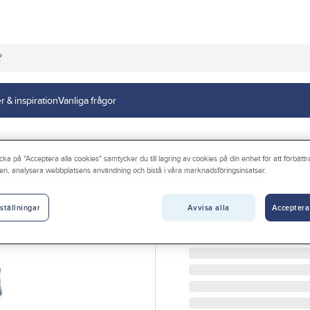
r & inspiration
Vanliga frågor
cka på "Acceptera alla cookies" samtycker du till lagring av cookies på din enhet för att förbätt
en, analysera webbplatsens användning och bistå i våra marknadsföringsinsatser.
BLÅKLÄDER
Midjebyxa Blåkl
Avvisa alla
Acceptera
ställningar
MIDJEBYXA BLK X1999-1
Artikelnr:
484852
Lev. artikelnr:
199911418999