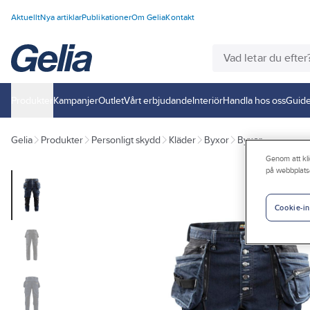
Aktuellt
Nya artiklar
Publikationer
Om Gelia
Kontakt
Produkter
Kampanjer
Outlet
Vårt erbjudande
Interiör
Handla hos oss
Guide
Gelia
Produkter
Personligt skydd
Kläder
Byxor
Byxor
Genom att kli
på webbplats
Cookie-in