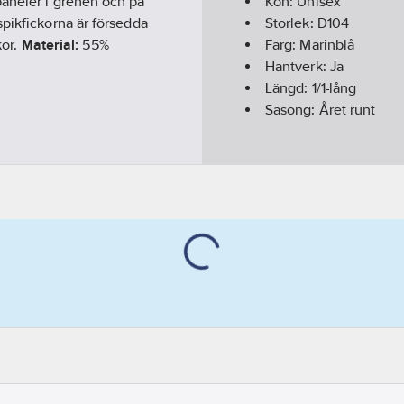
paneler i grenen och på
Kön:
Unisex
spikfickorna är försedda
Storlek:
D104
kor.
Material:
55%
Färg:
Marinblå
Hantverk:
Ja
Längd:
1/1-lång
Säsong:
Året runt