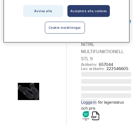
Vårt erbjudande
Avvisa alla
Acceptera alla cookies
GUIDE
Interiör
Montagehandske
Handla hos oss
Guide 574
Cookie-inställningar
HANDSKE GUIDE 574
Guider & inspiration
NITRIL
Vanliga frågor
MULTIFUNKTIONELL
STL 9
Artikelnr:
657044
Lev. artikelnr:
223546605
Logga in
för lagerstatus
och pris