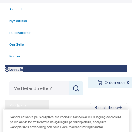
Aktuellt
Nya artiklar
Publikationer
Om Gelia
Kontakt
Logga in
Orderrader:
0
Produkter
Beställ direkt
Kampanjer
Genom att klicka på "Acceptera alla cookies" samtycker du till lagring av cookies
på din enhet för att förbättra navigeringen på webbplatsen, analysera
Gelia
Produkter
Personligt skydd
Handskar
Allround
Outlet
webbplatsens användning och bistå i våra marknadsföringsinsatser.
Montagehandskar doppade