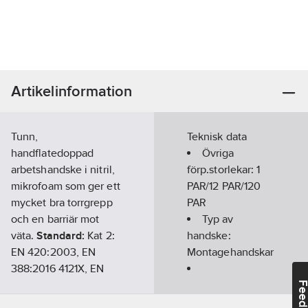
Artikelinformation
Tunn,
Teknisk data
handflatedoppad
Övriga
arbetshandske i nitril,
förp.storlekar:
1
mikrofoam som ger ett
PAR/12 PAR/120
mycket bra torrgrepp
PAR
och en barriär mot
Typ av
väta.
Standard:
Kat 2:
handske:
EN 420:2003, EN
Montagehandskar
388:2016 4121X, EN
407:2004 X1XXXX
Ovanhandsmaterial:
Feedba
Artikelnr:
657044
Nylon