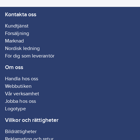
NBR
Kontakta oss
(nitrilgummi)
Färg:
Svart
Kundtjänst
Lång
Försäljning
version:
Nej
Marknad
Med
Nordisk ledning
halkskyddande
För dig som leverantör
beläggning:
Ja
Om oss
Handla hos oss
Webbutiken
Vår verksamhet
Jobba hos oss
Logotype
Villkor och rättigheter
Bildrättigheter
Reklamation och retur