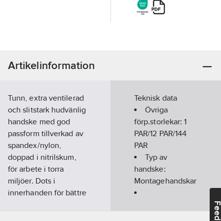
Artikelinformation
Tunn, extra ventilerad
Teknisk data
och slitstark hudvänlig
Övriga
handske med god
förp.storlekar:
1
passform tillverkad av
PAR/12 PAR/144
spandex/nylon,
PAR
doppad i nitrilskum,
Typ av
för arbete i torra
handske:
miljöer. Dots i
Montagehandskar
innerhanden för bättre
grepp. Hudvänlig.
Ovanhandsmaterial:
Feedba
Touchfunktion.
Övrigt