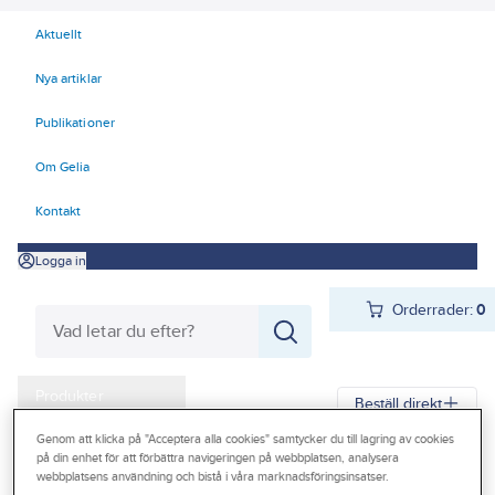
Aktuellt
Nya artiklar
Publikationer
Om Gelia
Kontakt
Logga in
Orderrader:
0
Produkter
Beställ direkt
Kampanjer
Genom att klicka på "Acceptera alla cookies" samtycker du till lagring av cookies
på din enhet för att förbättra navigeringen på webbplatsen, analysera
Gelia
Produkter
Personligt skydd
Handskar
Allround
Outlet
webbplatsens användning och bistå i våra marknadsföringsinsatser.
Montagehandskar doppade