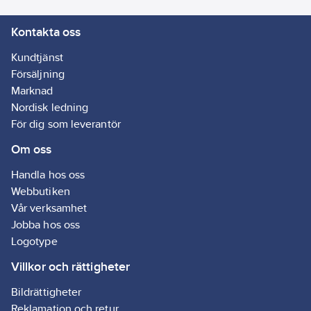
med:
EN ISO
Kontakta oss
21420, EN 388
Kundtjänst
Livsmedelsanpassad:
Försäljning
Ja
Marknad
Funktion:
Nordisk ledning
Silikonfri
För dig som leverantör
Om oss
Handla hos oss
Webbutiken
Vår verksamhet
Jobba hos oss
Logotype
Villkor och rättigheter
Bildrättigheter
Reklamation och retur