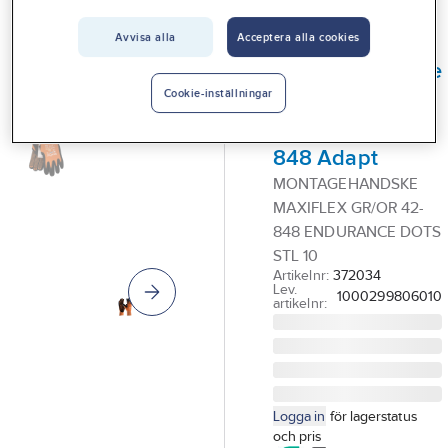
Vårt erbjudande
Avvisa alla
Acceptera alla cookies
ATG
Interiör
Montagehandske
Handla hos oss
Maxiflex
Cookie-inställningar
Endurance 42-
Guider & inspiration
848 Adapt
Vanliga frågor
MONTAGEHANDSKE
MAXIFLEX GR/OR 42-
848 ENDURANCE DOTS
STL 10
Artikelnr:
372034
Lev.
1000299806010
artikelnr:
Logga in
för lagerstatus
och pris