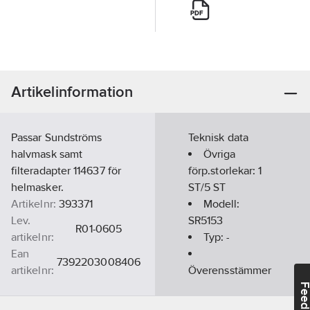
Artikelinformation
Passar Sundströms
Teknisk data
halvmask samt
Övriga
filteradapter 114637 för
förp.storlekar:
1
helmasker.
ST/5 ST
Artikelnr:
393371
Modell:
Lev.
SR5153
R01-0605
artikelnr:
Typ:
-
Ean
7392203008406
artikelnr:
Överensstämmer
Materialklass
TJ2810
med:
EN 14387,
Feedba
EN 141