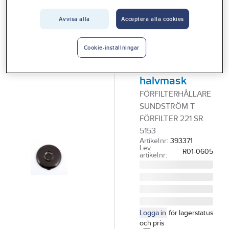
Vårt erbjudande
Avvisa alla
Acceptera alla cookies
SUNDSTRÖM
Interiör
Förfilterhållare
Handla hos oss
Sundström
Cookie-inställningar
helmask och
Guider & inspiration
halvmask
Vanliga frågor
FÖRFILTERHÅLLARE
SUNDSTRÖM T
FÖRFILTER 221 SR
5153
Artikelnr:
393371
Lev.
R01-0605
artikelnr:
Logga in
för lagerstatus
och pris