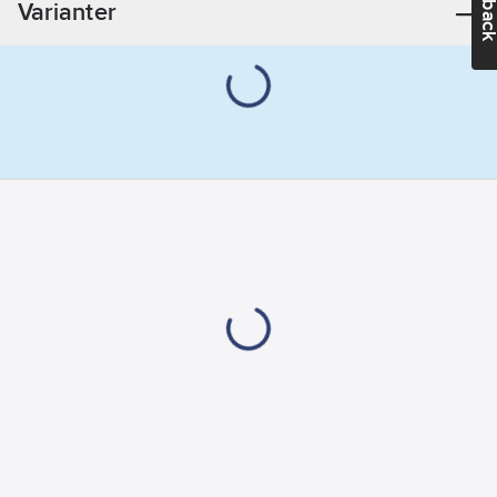
Varianter
Hälsa &
Säkerhet:
Asbest