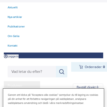
Aktuellt
Nya artiklar
Publikationer
Om Gelia
Kontakt
Logga in
Orderrader:
0
Produkter
Beställ direkt
Kampanjer
Genom att klicka på "Acceptera alla cookies" samtycker du till lagring av cookies
på din enhet för att förbättra navigeringen på webbplatsen, analysera
Gelia
Produkter
Personligt skydd
Andningsskydd
Outlet
webbplatsens användning och bistå i våra marknadsföringsinsatser.
Filter till hel- och halvmasker