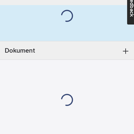
Feedba
vanligt eluttag och ett
mm
mindre hål i väggen.
Köldmedium:
Levereras med ett
R290
smart fönster kit som
fästs med kardborre
Röranslutning:
för att förhindra att
140
mm
Dokument
varm luft kommer in.
Vikt:
27
kg
Anslutningsslangen
som medföljer är
1500mm lång och har
en diameter på 142mm
Artikelnr:
7130296
Lev.
GPC09AM-K5NNA2D
artikelnr:
Ean
07350037752261
artikelnr:
Ersätter