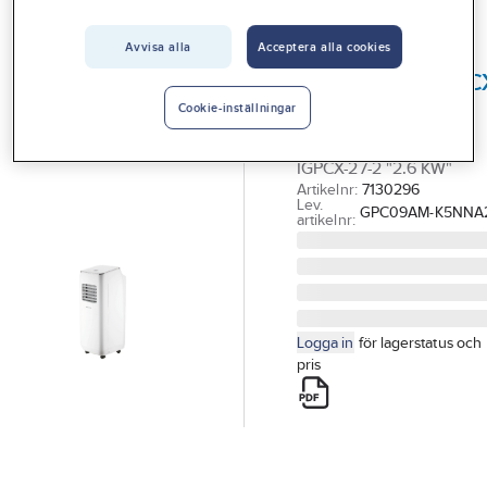
Vårt erbjudande
INNOVA
Ny i webbutiken
Portabelt
Avvisa alla
Acceptera alla cookies
Interiör
kylaggregat IGPC
Handla hos oss
27
Cookie-inställningar
Guider & inspiration
INNOVA PORTABEL AC
IGPCX-27-2 "2.6 KW"
Vanliga frågor
Artikelnr:
7130296
Lev.
GPC09AM-K5NNA
artikelnr:
Logga in
för lagerstatus och
pris