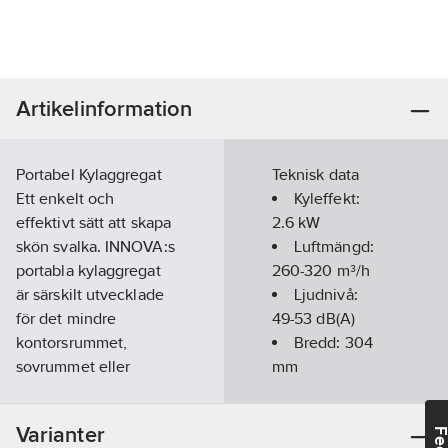
Artikelinformation
Portabel Kylaggregat
Teknisk data
Ett enkelt och
Kyleffekt:
effektivt sätt att skapa
2.6
kW
skön svalka. INNOVA:s
Luftmängd:
portabla kylaggregat
260-320
m³/h
är särskilt utvecklade
Ljudnivå:
för det mindre
49-53
dB(A)
kontorsrummet,
Bredd:
304
sovrummet eller
mm
sommarstugan.
Djup:
358
Det krävs ingen
mm
Varianter
installation, endast ett
Höjd:
805