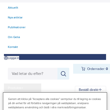
Aktuellt
Nya artiklar
Publikationer
Om Gelia
Kontakt
Logga in
Orderrader:
0
Produkter
Beställ direkt
Kampanjer
Genom att klicka på "Acceptera alla cookies" samtycker du till lagring av cookies
Gelia
Produkter
Kyl
Konsumentprodukter
Portabla
på din enhet för att förbättra navigeringen på webbplatsen, analysera
Outlet
webbplatsens användning och bistå i våra marknadsföringsinsatser.