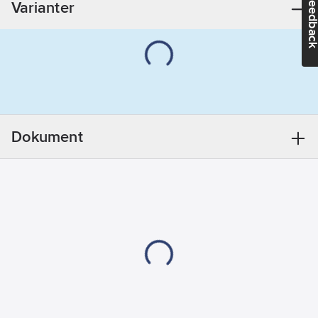
Feedba
Varianter
kanal:
Stål
Böjutförande:
Slät böj
Dokument