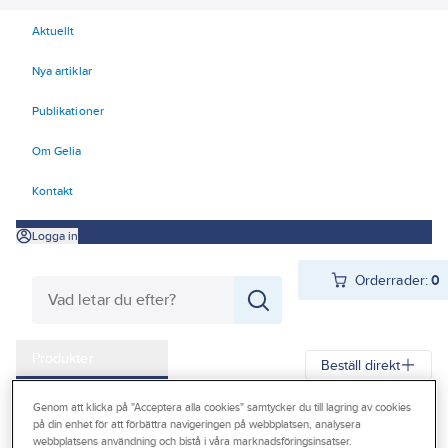
Aktuellt
Nya artiklar
Publikationer
Om Gelia
Kontakt
Logga in
Orderrader:
0
Produkter
Beställ direkt
Kampanjer
Genom att klicka på "Acceptera alla cookies" samtycker du till lagring av cookies
Gelia
Produkter
Gelia Ventilation
Ventilationssystem
på din enhet för att förbättra navigeringen på webbplatsen, analysera
Outlet
webbplatsens användning och bistå i våra marknadsföringsinsatser.
Ventilationssystem Flexit