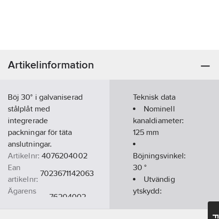
Artikelinformation
Böj 30° i galvaniserad
Teknisk data
stålplåt med
Nominell
integrerade
kanaldiameter:
packningar för täta
125
mm
anslutningar.
Artikelnr:
4076204002
Böjningsvinkel:
Ean
30
°
7023671142063
artikelnr:
Utvändig
Ägarens
ytskydd:
76204002
artikelnr:
Varmförzinkad
Materialklass
GG24
Material