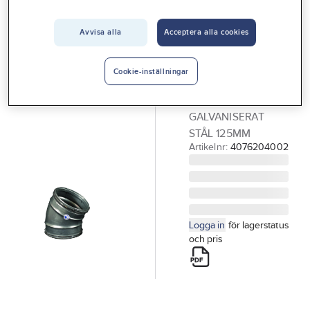
Vårt erbjudande
Avvisa alla
Acceptera alla cookies
FLEXIT
Interiör
Böj 30°, Flexit
Handla hos oss
BÖJ MED
Cookie-inställningar
PACKNING 30°
Guider & inspiration
FLEXIT
Vanliga frågor
GALVANISERAT
STÅL 125MM
Artikelnr:
4076204002
Logga in
för lagerstatus
och pris