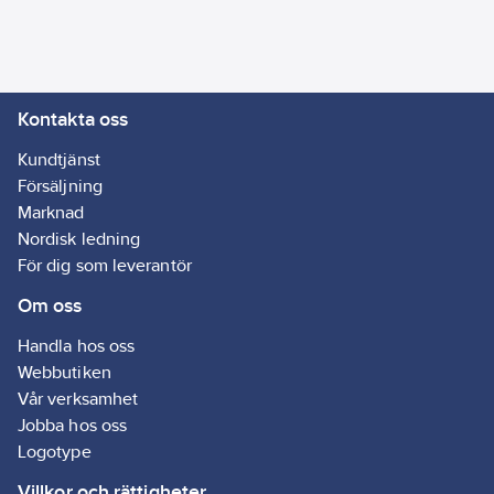
för både interiör och
exteriör som är
skonsamt mot flera
material.
Kontakta oss
För själva tvätten ingår
en mikrofiberklädd
Kundtjänst
Bubble Wash Pad och
Försäljning
ett högskummande
Marknad
Mango‑schampo (0,5
Nordisk ledning
L).
För dig som leverantör
Den medföljande
Om oss
torkduken i storlek
50x80 cm absorberar
Handla hos oss
stora mängder vatten
Webbutiken
och lämnar ytan torr.
Vår verksamhet
Fyra sprutmunstycken
Jobba hos oss
ingår för enkel
Logotype
applicering av
Villkor och rättigheter