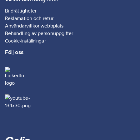
vätskorna.
Artikelnr:
5044047351
Bildrättigheter
Ägarens
Reklamation och retur
84440432
artikelnr:
Användarvillkor webbplats
Materialklass
GI59
Behandling av personuppgifter
Cookie-inställningar
Följ oss