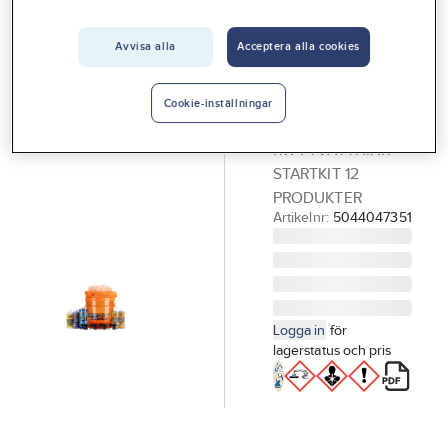
Vårt erbjudande
Avvisa alla
Acceptera alla cookies
GÖRDETMEDRW
Interiör
Ny i webbutiken
Bilvårdspaket
Handla hos oss
i tvätthink RW
Cookie-inställningar
BILVÅRDSPAKET
Guider & inspiration
RW I TVÄTTHINK
Vanliga frågor
STARTKIT 12
PRODUKTER
Artikelnr:
5044047351
Logga in
för
lagerstatus och pris