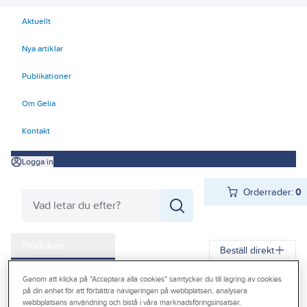
Aktuellt
Nya artiklar
Publikationer
Om Gelia
Kontakt
Logga in
Orderrader:
0
Produkter
Beställ direkt
Kampanjer
Genom att klicka på "Acceptera alla cookies" samtycker du till lagring av cookies
Gelia
Produkter
Gelia Förnödenheter & Förbrukning
på din enhet för att förbättra navigeringen på webbplatsen, analysera
Outlet
webbplatsens användning och bistå i våra marknadsföringsinsatser.
Rengöring och städ
Rengöring och avfettning