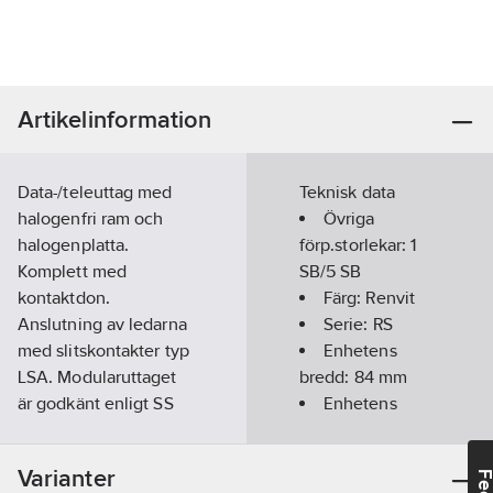
Artikelinformation
Data-/teleuttag med
Teknisk data
halogenfri ram och
Övriga
halogenplatta.
förp.storlekar:
1
Komplett med
SB/5 SB
kontaktdon.
Färg:
Renvit
Anslutning av ledarna
Serie:
RS
med slitskontakter typ
Enhetens
LSA. Modularuttaget
bredd:
84
mm
är godkänt enligt SS
Enhetens
EN 50 173-1. Klarar alla
höjd:
84
mm
på marknaden
Kategori:
6
Varianter
förekommande
RAL-