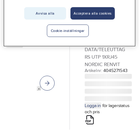
Vårt erbjudande
ELKO RS
Data-/teleuttag,
Avvisa alla
Acceptera alla cookies
Interiör
infällt 1x8, kat
Handla hos oss
6, oskärmat,
Cookie-inställningar
Guider & inspiration
Elko RS
DATA/TELEUTTAG
Vanliga frågor
RS UTP 1XRJ45
NORDIC RENVIT
Artikelnr:
4045271543
Logga in
för lagerstatus
och pris