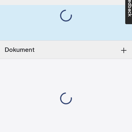
Feedba
normer och
nummer:
9003
standarder. Passar
Infällt
apparatdosor med
montage:
Ja
fästskruvsavstånd 60
mm och tillsammans
med Elkos
kombinationsramar.
Dokument
Vid utanpåliggande
montage användes
Elkos
förhöjningsramar.
Montagedjup 17 mm.
Artikelnr:
4045271543
Ean
7318270058557
artikelnr:
Materialklass
GA73