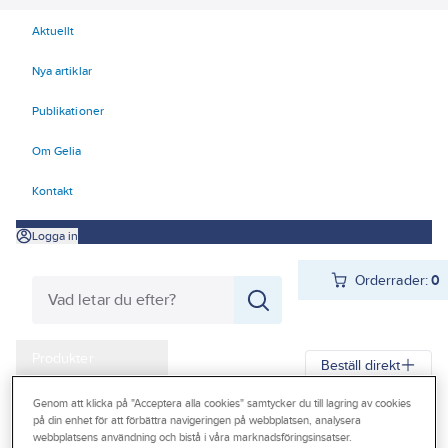
Aktuellt
Nya artiklar
Publikationer
Om Gelia
Kontakt
Logga in
Orderrader:
0
Produkter
Beställ direkt
Kampanjer
Genom att klicka på "Acceptera alla cookies" samtycker du till lagring av cookies
Gelia
Produkter
Gelia El
Tele-, data-, TV, säkerhet
Data
på din enhet för att förbättra navigeringen på webbplatsen, analysera
Outlet
webbplatsens användning och bistå i våra marknadsföringsinsatser.