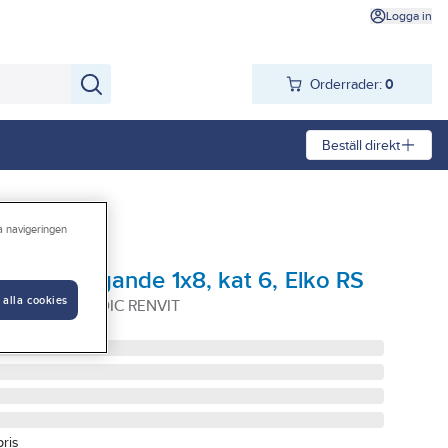
Logga in
Orderrader:
0
Beställ direkt
ra navigeringen
 utanpåliggande 1x8, kat 6, Elko RS
 alla cookies
P 1X8 C6 NORDIC RENVIT
pris