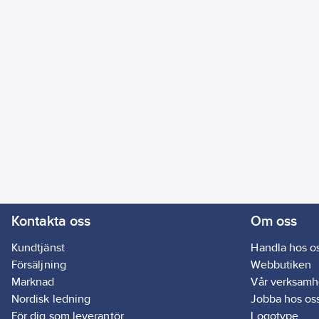
Kontakta oss
Om oss
Kundtjänst
Handla hos o
Försäljning
Webbutiken
Marknad
Vår verksamh
Nordisk ledning
Jobba hos os
För dig som leverantör
Logotype