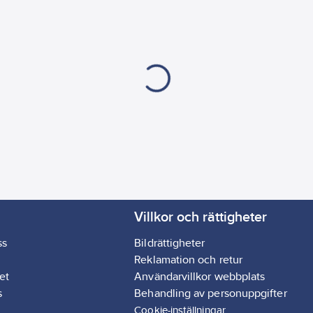
Villkor och rättigheter
ss
Bildrättigheter
Reklamation och retur
et
Användarvillkor webbplats
s
Behandling av personuppgifter
Cookie-inställningar