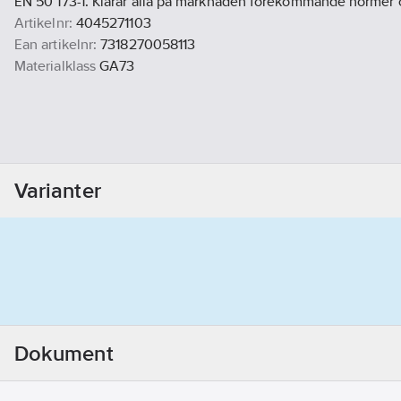
EN 50 173-1. Klarar alla på marknaden förekommande normer 
Artikelnr:
4045271103
Ean artikelnr:
7318270058113
Materialklass
GA73
Varianter
Dokument