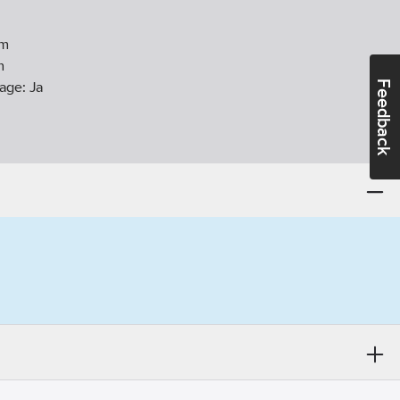
m
m
Feedback
tage:
Ja