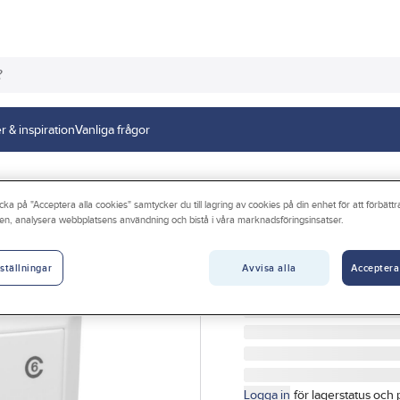
r & inspiration
Vanliga frågor
cka på "Acceptera alla cookies" samtycker du till lagring av cookies på din enhet för att förbätt
en, analysera webbplatsens användning och bistå i våra marknadsföringsinsatser.
ELKO RS
Data-/teleuttag,
Avvisa alla
Acceptera
ställningar
DATA/TELEUTTAG RS UT
Artikelnr:
4045271103
Logga in
för lagerstatus och 