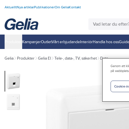
Aktuellt
Nya artiklar
Publikationer
Om Gelia
Kontakt
Produkter
Kampanjer
Outlet
Vårt erbjudande
Interiör
Handla hos oss
Guide
Gelia
Produkter
Gelia El
Tele-, data-, TV, säkerhet
Data
Genom att kli
på webbplats
Cookie-in