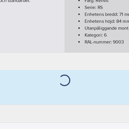
och standarder.
Färg:
Renvit
Serie:
RS
Enhetens bredd:
71
m
Enhetens höjd:
84
m
Utanpåliggande mon
Kategori:
6
RAL-nummer:
9003