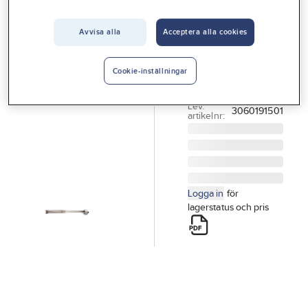
Vårt erbjudande
Avvisa alla
Acceptera alla cookies
GELIA
Interiör
Doppvärmare
Handla hos oss
DOPPVÄRMARE
Cookie-inställningar
0.5M KABEL
Guider & inspiration
Artikelnr:
02.0000105
Lev.
3060191501
Vanliga frågor
artikelnr:
Logga in
för
lagerstatus och pris