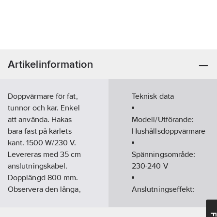
Artikelinformation
Doppvärmare för fat,
Teknisk data
tunnor och kar. Enkel
att använda. Hakas
Modell/Utförande:
bara fast på kärlets
Hushållsdoppvärmare
kant. 1500 W/230 V.
Levereras med 35 cm
Spänningsområde:
anslutningskabel.
230-240
V
Dopplängd 800 mm.
Observera den långa,
Anslutningseffekt:
ouppvärmda delen:
1500
W
400 mm.
Max.