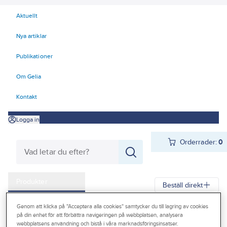
Aktuellt
Nya artiklar
Publikationer
Om Gelia
Kontakt
Logga in
Orderrader:
0
Produkter
Beställ direkt
Kampanjer
Genom att klicka på "Acceptera alla cookies" samtycker du till lagring av cookies
Gelia
Produkter
Gelia El
Kyl- och värmeprodukter
på din enhet för att förbättra navigeringen på webbplatsen, analysera
Outlet
webbplatsens användning och bistå i våra marknadsföringsinsatser.
Värmeprodukter övrigt