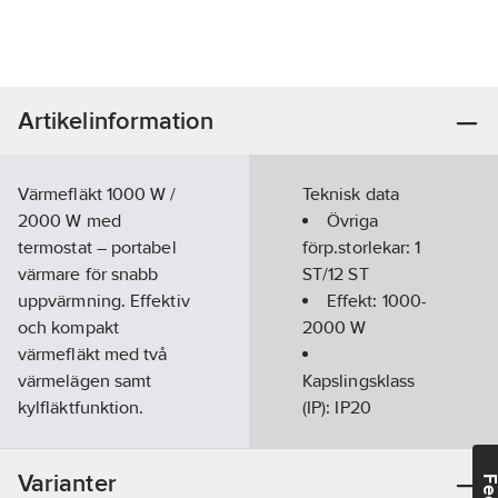
Artikelinformation
Värmefläkt 1000 W /
Teknisk data
2000 W med
Övriga
termostat – portabel
förp.storlekar:
1
värmare för snabb
ST/12 ST
uppvärmning. Effektiv
Effekt:
1000-
och kompakt
2000
W
värmefläkt med två
värmelägen samt
Kapslingsklass
kylfläktfunktion.
(IP):
IP20
Perfekt för att värma
Antal
upp rum snabbt och
effektsteg:
2
Varianter
enkelt. Utrustad med