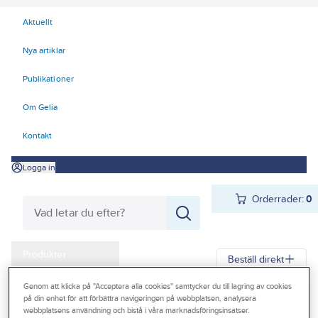
Aktuellt
Nya artiklar
Publikationer
Om Gelia
Kontakt
Logga in
Orderrader:
0
Produkter
Beställ direkt
Kampanjer
Genom att klicka på "Acceptera alla cookies" samtycker du till lagring av cookies
Gelia
Produkter
Gelia El
Kyl- och värmeprodukter
Värmefläktar
på din enhet för att förbättra navigeringen på webbplatsen, analysera
Outlet
webbplatsens användning och bistå i våra marknadsföringsinsatser.