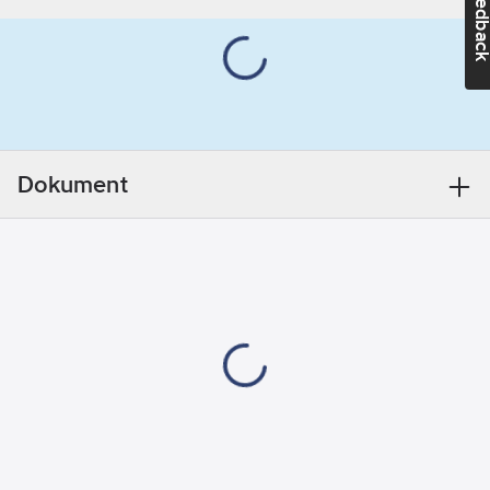
Feedba
justerbar termostat
Överhettningsskydd:
och
Ja
överhettningsskydd
Färg:
Svart
för trygg användning.
Bredd:
14.4
Endast för
cm
inomhusbruk.
Höjd:
18.8
cm
Dokument
- Snabb uppvärmning
Djup:
12.8
av små till medelstora
cm
rum
- Två värmelägen +
Anslutningsspänning:
kylfläktfunktion
230
V
- Portabel design –
REACH -
enkel att flytta
Innehåller
- Säker användning
kandidatämnen:
med
Bly | Kadmium,
överhettningsskydd
Cadmium
- Energieffektiv PTC-
Utförande:
teknik
Anslutningskabel