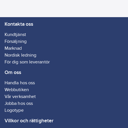
Artikelnr:
4098690251
1.5 m
Ean
7333123911872
artikelnr:
Kontakta oss
Ägarens
9869025
artikelnr:
Kundtjänst
Materialklass
GG21
Försäljning
Marknad
Nordisk ledning
För dig som leverantör
Om oss
Handla hos oss
Webbutiken
Vår verksamhet
Jobba hos oss
Logotype
Villkor och rättigheter