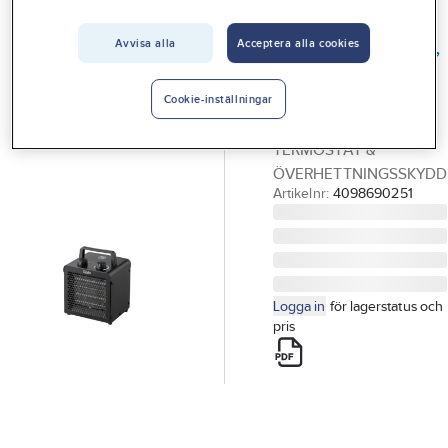
Vårt erbjudande
GELIA
Värmefläkt, 2 kW,
Avvisa alla
Acceptera alla cookies
Interiör
Gelia
Handla hos oss
VÄRMEFLÄKT GELIA
Cookie-inställningar
1000W/2000W
Guider & inspiration
TERMOSTAT &
Vanliga frågor
ÖVERHETTNINGSSKYDD
Artikelnr:
4098690251
Logga in
för lagerstatus och
pris