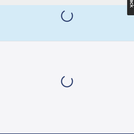
varmförzinkad plåt.
Ja
Elementen är av
Färg:
Röd
rostfritt stål. Värmen
Bredd:
350
regleras av
mm
kapillärrörstermostat
Höjd:
450
från 0°C till +35°C.
mm
Termostaten mäter
Djup:
370
temperaturen på den
mm
ingående luften, vilket
Vikt:
11.5
kg
ger en hög
noggrannhet. Samtliga
Anslutningsspänning:
modeller har
400
V
återställning av
överhettningsskyddet
Temperaturjustering:
på locket. Fläktmotorn
0-35
°C
är 400V och ingen
nolledare behövs,
Artikelnummer
motorn går alltid rätt
leverantör:
oberoende av
BX9AE