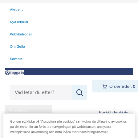
Aktuellt
Nya artiklar
Publikationer
Om Gelia
Kontakt
Logga in
Orderrader:
0
Produkter
Beställ direkt
Kampanjer
Genom att klicka på "Acceptera alla cookies" samtycker du till lagring av cookies
på din enhet för att förbättra navigeringen på webbplatsen, analysera
Gelia
Produkter
Gelia El
Kyl- och värmeprodukter
Värmefläktar
webbplatsens användning och bistå i våra marknadsföringsinsatser.
Outlet