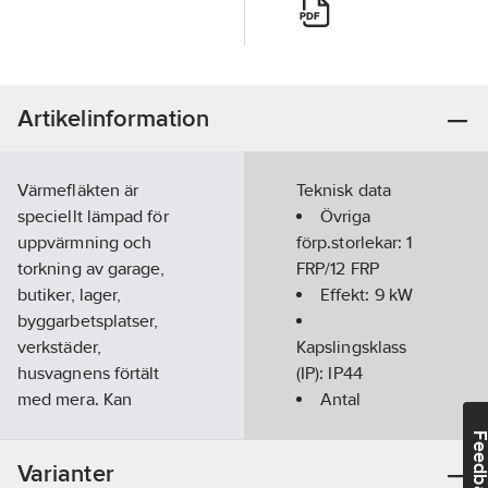
Artikelinformation
Värmefläkten är
Teknisk data
speciellt lämpad för
Övriga
uppvärmning och
förp.storlekar:
1
torkning av garage,
FRP/12 FRP
butiker, lager,
Effekt:
9
kW
byggarbetsplatser,
verkstäder,
Kapslingsklass
husvagnens förtält
(IP):
IP44
med mera. Kan
Antal
monteras på vägg.
effektsteg:
2
Feedba
Höljet består av
Varianter
rödlackerad
Överhettningsskydd: