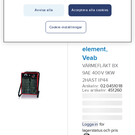
Vårt erbjudande
VEAB
Avvisa alla
Acceptera alla cookies
Värmefläkt
Interiör
BX, 9
Handla hos oss
Cookie-inställningar
kW/400V
Guider & inspiration
med 6
element,
Vanliga frågor
Veab
VÄRMEFLÄKT BX
9AE 400V 9KW
2HAST IP44
Artikelnr:
02.0451018
Lev. artikelnr:
451260
Logga in
för
lagerstatus och pris