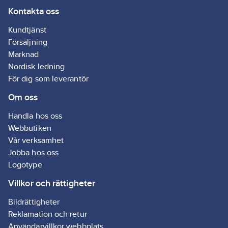
Kontakta oss
fasföljden. Semko-
godkända, EMC-
Kundtjänst
testade och CE-
Försäljning
märkta. IP44.
Marknad
2-stegs termostat,
Nordisk ledning
effektväljare 0-4, 5-9
För dig som leverantör
kW, på samma brytare
Om oss
som effektväljaren kan
man även välja om
Handla hos oss
fläktmotorn ska gå
Webbutiken
kontinuerligt eller
Vår verksamhet
stanna när
Jobba hos oss
termostaten slår av.
Logotype
Modell BX9AE har 6
element vilket ger en
Villkor och rättigheter
jämn fasbelastning
Bildrättigheter
även på 4,5 kW och
Reklamation och retur
därför lämnar bättre
Användarvillkor webbplats