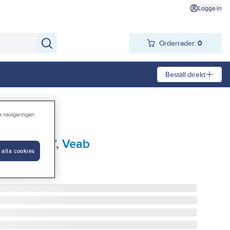
Logga in
Orderrader:
0
Beställ direkt
ra navigeringen
 2 kW/230V, Veab
 alla cookies
 2KW IP44