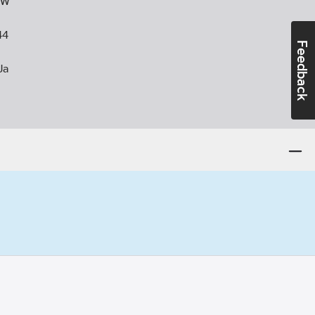
kW
44
Feedback
Ja
:
230
V
ntör:
BX2E