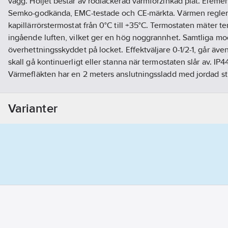
vägg. Höljet består av rödlackerad varmförzinkad plåt. Elemente
Semko-godkända, EMC-testade och CE-märkta. Värmen regler
kapillärrörstermostat från 0°C till +35°C. Termostaten mäter 
ingående luften, vilket ger en hög noggrannhet. Samtliga mode
överhettningsskyddet på locket. Effektväljare 0-1/2-1, går äve
skall gå kontinuerligt eller stanna när termostaten slår av. IP4
Värmefläkten har en 2 meters anslutningssladd med jordad st
Artikelnr:
02.0451007
Lev. artikelnr:
451200
Varianter
Ean artikelnr:
0020451007, 7330334021277
Materialklass
GG20