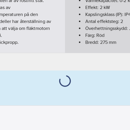
n är av rostfritt stål.
Värmekapacitet:
0-2
as av
Effekt:
2
kW
temperaturen på den
Kapslingsklass (IP):
IP
ller har återställning av
Antal effektsteg:
2
n att välja om fläktmotorn
Överhettningsskydd:
4.
Färg:
Röd
ickpropp.
Bredd:
275
mm
Höjd:
320
mm
Djup:
320
mm
Vikt:
5.5
kg
Anslutningsspänning
Artikelnummer levera