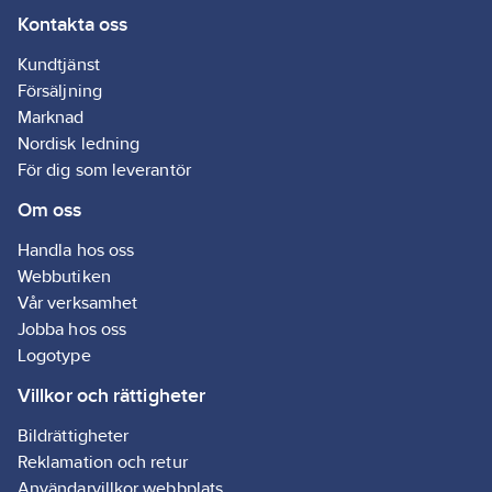
Kontakta oss
går även att välja om
fläktmotorn skall gå
Kundtjänst
kontinuerligt eller
Försäljning
stanna när
Marknad
termostaten slår av.
Nordisk ledning
IP44.
För dig som leverantör
Värmefläkten har en 2
Om oss
meters
anslutningssladd med
Handla hos oss
16A stickpropp (CEE-
Webbutiken
don).
Vår verksamhet
Artikelnr:
02.0451002
Jobba hos oss
Lev. artikelnr:
451220
Logotype
Ean
0020451002, 7330334112203
artikelnr:
Villkor och rättigheter
Materialklass
GG20
Bildrättigheter
Reklamation och retur
Användarvillkor webbplats