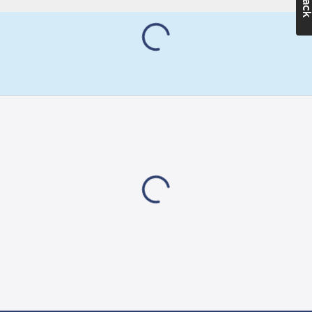
varmförzinkad plåt.
mm
Elementen är av
Höjd:
320
rostfritt stål. Semko-
mm
godkända, EMC-
Djup:
320
testade och CE-
mm
märkta. Värmen
Vikt:
6.5
kg
regleras av
kapillärrörstermostat
Anslutningsspänning:
från 0°C till +35°C.
400
V
Termostaten mäter
temperaturen på den
Artikelnummer
ingående luften, vilket
leverantör:
ger en hög
BX5E
noggrannhet. Samtliga
modeller har
återställning av
överhettningsskyddet
på locket.
Effektväljare 0-1/2-1,