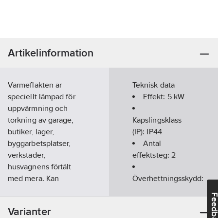
Artikelinformation
Värmefläkten är
Teknisk data
speciellt lämpad för
Effekt:
5
kW
uppvärmning och
torkning av garage,
Kapslingsklass
butiker, lager,
(IP):
IP44
byggarbetsplatser,
Antal
verkstäder,
effektsteg:
2
husvagnens förtält
med mera. Kan
Överhettningsskydd:
monteras på vägg.
Ja
Feedba
Höljet består av
Färg:
Röd
Varianter
rödlackerad
Bredd:
275