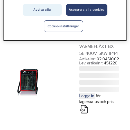
Vårt erbjudande
VEAB
Avvisa alla
Acceptera alla cookies
Värmefläkt
Interiör
BX, 5
Handla hos oss
Cookie-inställningar
kW/400V,
Guider & inspiration
Veab
VÄRMEFLÄKT BX
Vanliga frågor
5E 400V 5KW IP44
Artikelnr:
02.0451002
Lev. artikelnr:
451220
Logga in
för
lagerstatus och pris