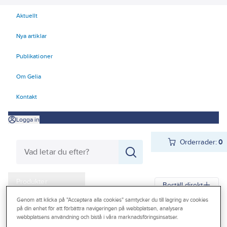
Aktuellt
Nya artiklar
Publikationer
Om Gelia
Kontakt
Logga in
Orderrader:
0
Produkter
Beställ direkt
Kampanjer
Genom att klicka på "Acceptera alla cookies" samtycker du till lagring av cookies
på din enhet för att förbättra navigeringen på webbplatsen, analysera
Gelia
Produkter
Gelia El
Kyl- och värmeprodukter
Värmefläktar
webbplatsens användning och bistå i våra marknadsföringsinsatser.
Outlet