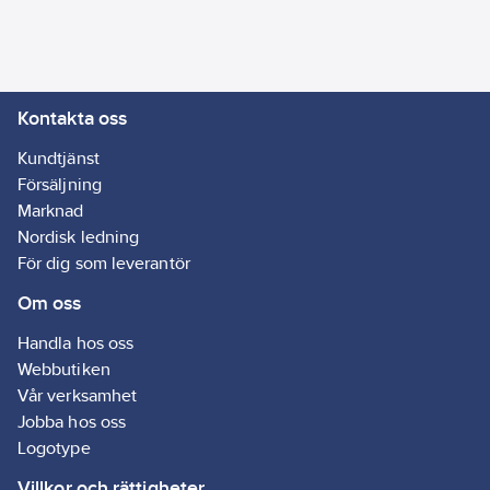
Ean
07350037752278
artikelnr:
Ägarens
7130298
artikelnr:
Kontakta oss
Materialklass
GG98
Kundtjänst
Försäljning
Marknad
Nordisk ledning
För dig som leverantör
Om oss
Handla hos oss
Webbutiken
Vår verksamhet
Jobba hos oss
Logotype
Villkor och rättigheter