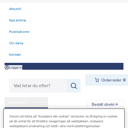
Aktuellt
Nya artiklar
Publikationer
Om Gelia
Kontakt
Logga in
Orderrader:
0
Produkter
Beställ direkt
Kampanjer
Genom att klicka på "Acceptera alla cookies" samtycker du till lagring av cookies
Gelia
Produkter
Gelia El
Kyl- och värmeprodukter
Fläkt och AC
på din enhet för att förbättra navigeringen på webbplatsen, analysera
Outlet
webbplatsens användning och bistå i våra marknadsföringsinsatser.
AC portabel luftkonditionering