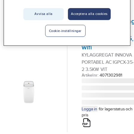
Vårt erbjudande
Avvisa alla
Acceptera alla cookies
INNOVA
Interiör
Luftkonditionerin
Handla hos oss
(AC), portabel,
Cookie-inställningar
Innova, IGPCX-35,
Guider & inspiration
wifi
Vanliga frågor
KYLAGGREGAT INNOVA
PORTABEL AC IGPCX-35-
2 3.5KW VIT
Artikelnr:
4071302981
Logga in
för lagerstatus och
pris