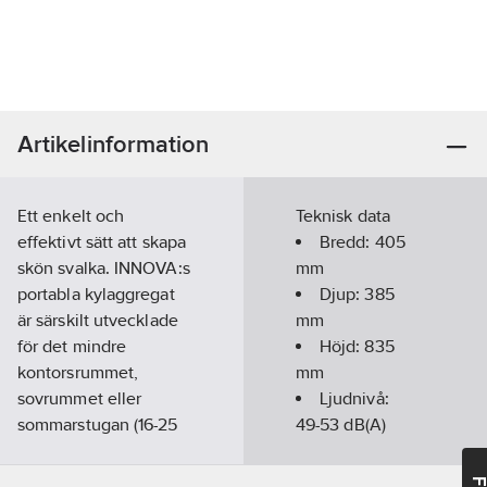
Artikelinformation
Ett enkelt och
Teknisk data
effektivt sätt att skapa
Bredd:
405
skön svalka. INNOVA:s
mm
portabla kylaggregat
Djup:
385
är särskilt utvecklade
mm
för det mindre
Höjd:
835
kontorsrummet,
mm
sovrummet eller
Ljudnivå:
sommarstugan (16-25
49-53
dB(A)
kvadratmeter).
Luftmängd:
Det krävs ingen
280-380
m³/h