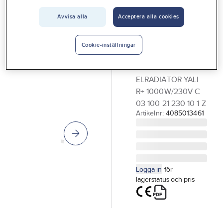
Vårt erbjudande
LVI
Avvisa alla
Acceptera alla cookies
Värmeelement
Interiör
Yali Ramo+,
Handla hos oss
Cookie-inställningar
oljefyllt, 230 V,
Guider & inspiration
H 30 cm
ELRADIATOR YALI
Vanliga frågor
R+ 1000W/230V C
03 100 21 230 10 1 Z
Artikelnr:
4085013461
Logga in
för
lagerstatus och pris