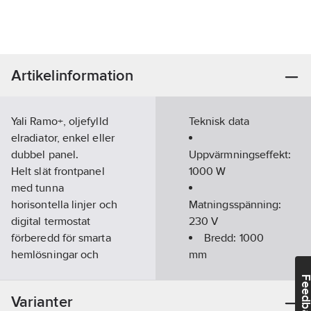
Artikelinformation
Yali Ramo+, oljefylld
Teknisk data
elradiator, enkel eller
dubbel panel.
Uppvärmningseffekt:
Helt slät frontpanel
1000
W
med tunna
horisontella linjer och
Matningsspänning:
digital termostat
230
V
förberedd för smarta
Bredd:
1000
hemlösningar och
mm
APP-styrning.
Höjd:
300
Feedba
Artikelnr:
4085013461
mm
Varianter
Ean
Djup:
104