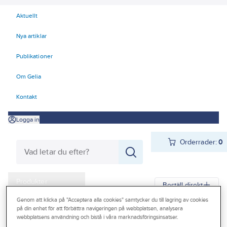
Aktuellt
Nya artiklar
Publikationer
Om Gelia
Kontakt
Logga in
Orderrader:
0
Produkter
Beställ direkt
Kampanjer
Genom att klicka på "Acceptera alla cookies" samtycker du till lagring av cookies
på din enhet för att förbättra navigeringen på webbplatsen, analysera
Gelia
Produkter
Gelia El
Kyl- och värmeprodukter
Elradiatorer
webbplatsens användning och bistå i våra marknadsföringsinsatser.
Outlet