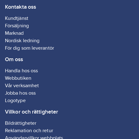
Kontakta oss
Monteringsriktning:
Kundtjänst
Horisontell
Försäljning
Material
Marknad
värmeelement:
Nordisk ledning
Stål
För dig som leverantör
Känner av
Om oss
öppet fönster:
Ja
Handla hos oss
Webbutiken
Effektstyrning:
Vår verksamhet
Elektronisk
Jobba hos oss
Frekvens
Logotype
matningsspänning:
Villkor och rättigheter
50
Hz
Material
Bildrättigheter
front:
Stål
Reklamation och retur
Användarvillkor webbplats