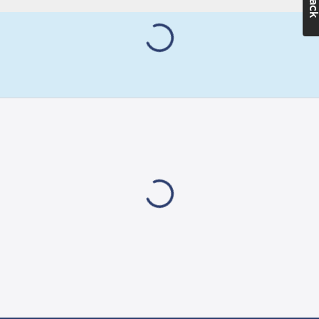
6438537178376
artikelnr:
mm
Ägarens
Vikt:
20.9
kg
8501346
artikelnr:
Färg:
Vit
Materialklass
GG26
Kapslingsklass
(IP):
IP21
Med
tidsbrytare/timer:
Ja
Monteringsmetod:
Väggmodell
Skyddsklass
(IEC 61140):
I
Digital
indikering:
Ja
Placering
reglerpanel:
Sida