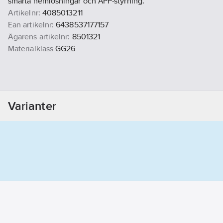
smarta hemlösningar och APP-styrning.
Artikelnr:
4085013211
Ean artikelnr:
6438537177157
Ägarens artikelnr:
8501321
Materialklass
GG26
Varianter