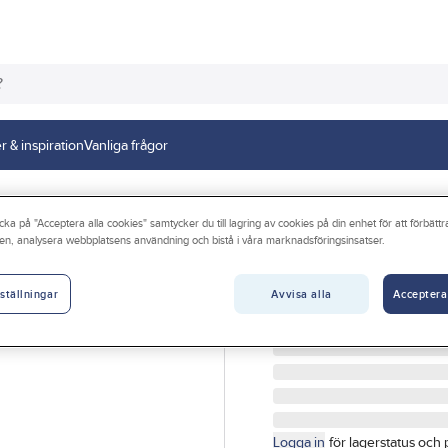
r & inspiration
Vanliga frågor
cka på "Acceptera alla cookies" samtycker du till lagring av cookies på din enhet för att förbätt
en, analysera webbplatsens användning och bistå i våra marknadsföringsinsatser.
LVI
Värmeelement Yal
Avvisa alla
Acceptera
ställningar
ELRADIATOR YALI R+ 250
Artikelnr:
4085013211
Logga in
för lagerstatus och 