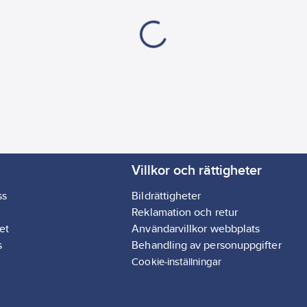
Olje-/vätskefylld:
Ja
Programmerbar:
Ja
Överhettningsskydd:
Längd på anslutnings
Utförande:
Enkel
Förbrukningsindikato
Kompatibel med Goog
Kompatibel med Appl
Antal "Pilot wire" k
Lämplig för trådlös fjä
Villkor och rättigheter
Kan styras via app:
Ja
Adaptiv (självlärande)
ss
Bildrättigheter
Kompatibel med Ama
Reklamation och retur
et
Användarvillkor webbplats
s
Behandling av personuppgifter
Cookie-inställningar