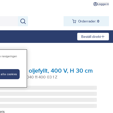
Logga in
Orderrader:
0
Beställ direkt
ra navigeringen
i Ramo+, oljefyllt, 400 V, H 30 cm
 alla cookies
W/400V C 03 040 11 400 03 1 Z
pris