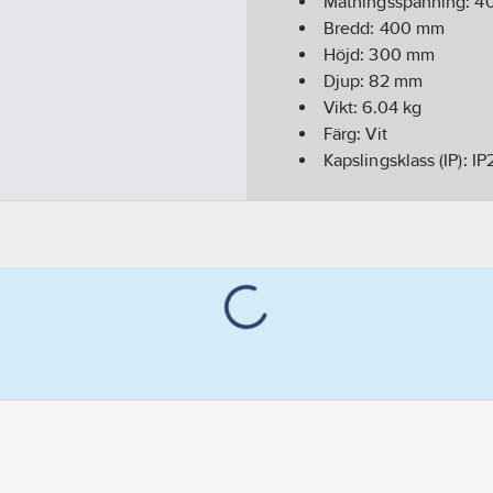
Matningsspänning:
4
Bredd:
400
mm
Höjd:
300
mm
Djup:
82
mm
Vikt:
6.04
kg
Färg:
Vit
Kapslingsklass (IP):
IP
Med tidsbrytare/timer
Monteringsmetod:
Vä
Skyddsklass (IEC 6114
Digital indikering:
Ja
Placering reglerpanel
Monteringsriktning:
H
Material värmeeleme
Känner av öppet föns
Effektstyrning:
Elektr
Frekvens matningssp
Material front:
Stål
Frostskyddskrets:
Ja