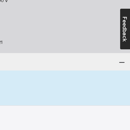
00
V
Feedback
21
:
Ja
ggmodell
0):
I
:
Sida
orisontell
nt:
Stål
ter:
Ja
onisk
änning:
50
Hz