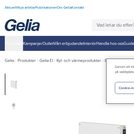
Aktuellt
Nya artiklar
Publikationer
Om Gelia
Kontakt
Produkter
Kampanjer
Outlet
Vårt erbjudande
Interiör
Handla hos oss
Guide
Gelia
Produkter
Gelia El
Kyl- och värmeprodukter
Elradiatorer
Genom att kli
på webbplats
Cookie-in