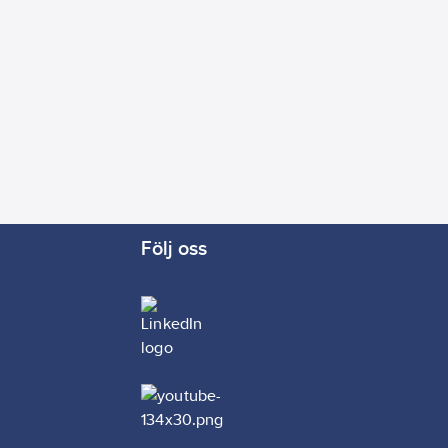
Ja
kabel:
1
m
r:
Ja
le Assistant:
Ja
e HomeKit:
Ja
ommando:
2
rrkontroll:
Ja
Följ oss
:
Ja
zon Alexa:
Ja