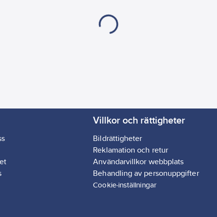
Olje-/vätskefylld:
Ja
Programmerbar:
Ja
Överhettningsskydd:
Längd på anslutnings
Utförande:
Dubbel
Förbrukningsindikato
Kompatibel med Goog
Kompatibel med Appl
Antal "Pilot wire" k
Lämplig för trådlös fjä
Villkor och rättigheter
Kan styras via app:
Ja
Adaptiv (självlärande)
ss
Bildrättigheter
Kompatibel med Ama
Reklamation och retur
et
Användarvillkor webbplats
s
Behandling av personuppgifter
Cookie-inställningar