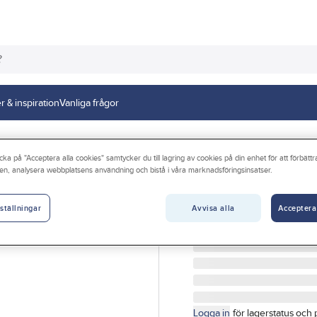
r & inspiration
Vanliga frågor
cka på "Acceptera alla cookies" samtycker du till lagring av cookies på din enhet för att förbätt
en, analysera webbplatsens användning och bistå i våra marknadsföringsinsatser.
LVI
Värmeelement Yal
Avvisa alla
Acceptera
ställningar
ELRADIATOR YALI P+ 125
Artikelnr:
4085013151
Logga in
för lagerstatus och 