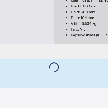
Matningsspänning:
4
Bredd:
800
mm
Höjd:
500
mm
Djup:
104
mm
Vikt:
26.534
kg
Färg:
Vit
Kapslingsklass (IP):
IP
Med tidsbrytare/timer
Monteringsmetod:
Vä
Skyddsklass (IEC 6114
Digital indikering:
Ja
Placering reglerpanel
Monteringsriktning:
H
Material värmeeleme
Känner av öppet föns
Effektstyrning:
Elektr
Frekvens matningssp
Material front:
Stål
Frostskyddskrets:
Ja