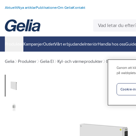
Aktuellt
Nya artiklar
Publikationer
Om Gelia
Kontakt
Produkter
Kampanjer
Outlet
Vårt erbjudande
Interiör
Handla hos oss
Guide
Gelia
Produkter
Gelia El
Kyl- och värmeprodukter
Elradiatorer
Genom att kli
på webbplats
Cookie-in