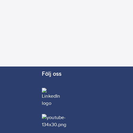
Ja
kabel:
1
m
r:
Ja
le Assistant:
Ja
e HomeKit:
Ja
ommando:
2
rrkontroll:
Ja
Följ oss
:
Ja
zon Alexa:
Ja