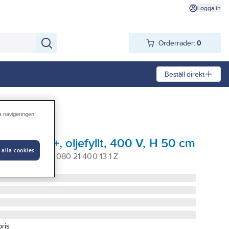
Logga in
Orderrader:
0
Beställ direkt
ra navigeringen
i Parada+, oljefyllt, 400 V, H 50 cm
 alla cookies
0W/400V C 05 080 21 400 13 1 Z
pris