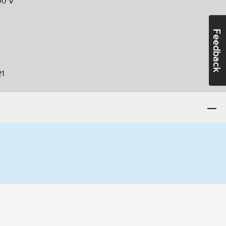
00
V
Feedback
21
:
Ja
ggmodell
0):
I
:
Sida
orisontell
nt:
Stål
ter:
Ja
onisk
änning:
50
Hz