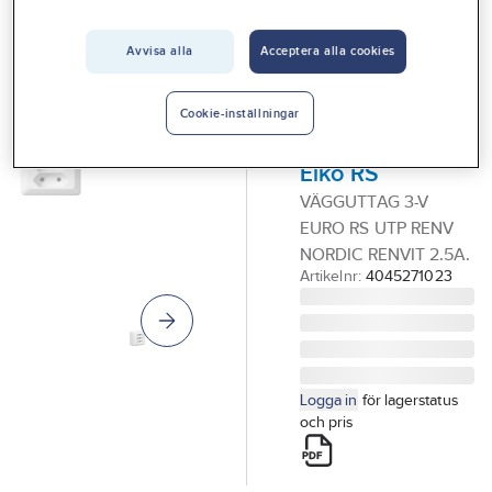
Vårt erbjudande
Avvisa alla
Acceptera alla cookies
ELKO RS
Interiör
Outlet
Vägguttag,
Handla hos oss
utanpåliggande,
Cookie-inställningar
europauttag,
Guider & inspiration
Elko RS
Vanliga frågor
VÄGGUTTAG 3-V
EURO RS UTP RENV
NORDIC RENVIT 2.5A.
Artikelnr:
4045271023
Logga in
för lagerstatus
och pris