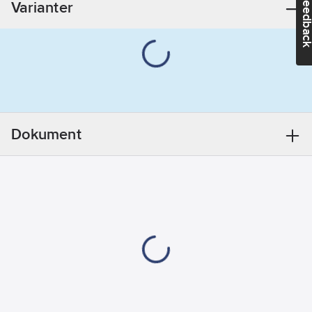
Feedba
Varianter
Monteringsmetod:
Utanpåliggande
montage
Lämplig för
kapslingsklass
(IP):
IP21
Märkström:
Dokument
16
A
Märkspänning:
250
V
Enhetens
djup:
42
mm
Enhetens
höjd:
71
mm
Enhetens
bredd:
63
mm
Typ av