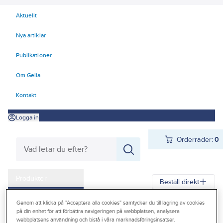
Aktuellt
Nya artiklar
Publikationer
Om Gelia
Kontakt
Logga in
Orderrader:
0
Produkter
Beställ direkt
Kampanjer
Genom att klicka på "Acceptera alla cookies" samtycker du till lagring av cookies
Gelia
Produkter
Gelia El
Installationsmateriel
Vägguttag
på din enhet för att förbättra navigeringen på webbplatsen, analysera
Outlet
webbplatsens användning och bistå i våra marknadsföringsinsatser.
Utanpåliggande