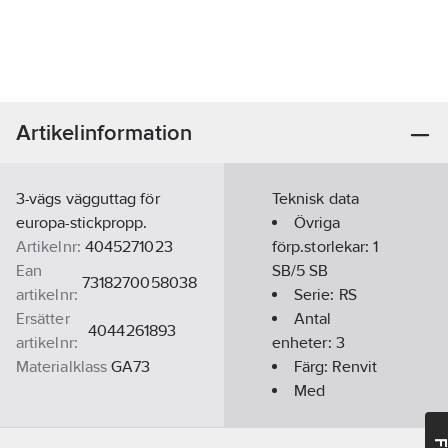
Artikelinformation
3-vägs vägguttag för
Teknisk data
europa-stickpropp.
Övriga
Artikelnr:
4045271023
förp.storlekar:
1
Ean
SB/5 SB
7318270058038
artikelnr:
Serie:
RS
Ersätter
Antal
4044261893
artikelnr:
enheter:
3
Materialklass
GA73
Färg:
Renvit
Med
jordanslutning:
Nej