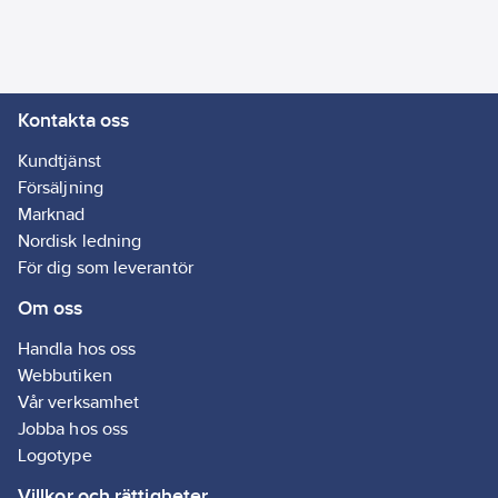
fastsättning:
Montering med
skruv
RAL-nummer
Kontakta oss
(liknande):
9003
Kundtjänst
Typ av yta:
Försäljning
Blank
Marknad
Typ av
Nordisk ledning
anslutning:
För dig som leverantör
Skruvklämma
Om oss
Handla hos oss
Webbutiken
Vår verksamhet
Jobba hos oss
Logotype
Villkor och rättigheter